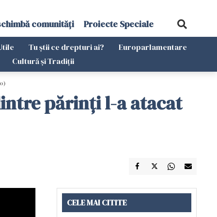
schimbă comunități
Proiecte Speciale
Utile
Tu știi ce drepturi ai?
Europarlamentare
Cultură și Tradiții
eo)
ntre părinți l-a atacat
CELE MAI CITITE