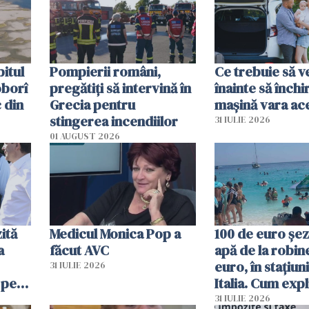
în iulie
itul
Pompierii români,
Ce trebuie să ve
oborî
pregătiţi să intervină în
înainte să închi
 din
Grecia pentru
mașină vara ac
stingerea incendiilor
31 IULIE 2026
01 AUGUST 2026
ită
Medicul Monica Pop a
100 de euro șez
a
făcut AVC
apă de la robine
euro, în stațiuni
31 IULIE 2026
 pe
Italia. Cum expl
 „Vom
autoritățile
31 IULIE 2026