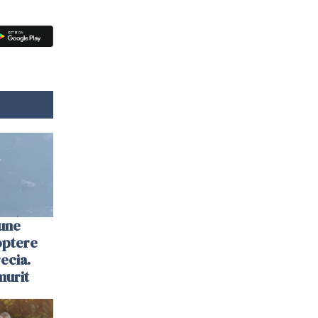
une
optere
ecia.
murit