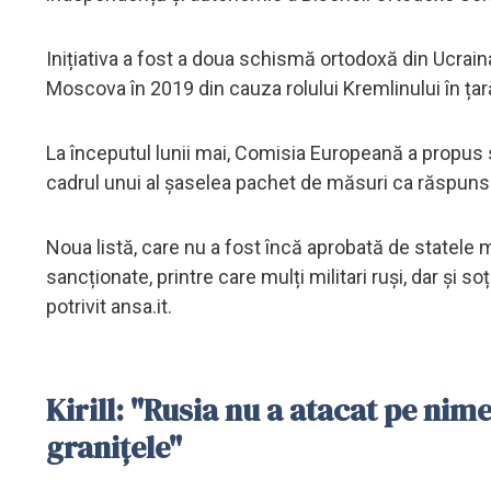
Inițiativa a fost a doua schismă ortodoxă din Ucraina
Moscova în 2019 din cauza rolului Kremlinului în țar
La începutul lunii mai, Comisia Europeană a propus sa
cadrul unui al șaselea pachet de măsuri ca răspuns l
Noua listă, care nu a fost încă aprobată de statele
sancționate, printre care mulți militari ruși, dar și so
potrivit ansa.it.
Kirill: "Rusia nu a atacat pe nime
granițele"