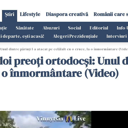
Știri
Lifestyle
Diaspora creativă
Românii care 
ație
Sănătate
Abuzuri
Social
Editorial
Info-
ti departe, ești acasă!
Alegeri Prezidențiale
Interviuri
Unul dintre părinți l-a atacat pe celălalt cu o cruce, la o înmormântare (Vid
oi preoți ortodocși: Unul di
la o înmormântare (Video)