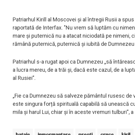
Patriarhul Kirill al Moscovei și al întregii Rusii a sp
raportată de Interfax. "Nu vrem să luptăm cu nimeni.
mare și puternică nu a atacat niciodată pe nimeni, c
rămână puternică, puternică și iubită de Dumnezeu pâ
Patriarhul s-a rugat apoi ca Dumnezeu „să întărească
a lucra mereu, de a trăi și, dacă este cazul, de a lupt
al Rusiei”.
„Fie ca Dumnezeu să salveze pământul rusesc de vrăj
este singura forță spirituală capabilă să unească
mila și harul Lui, chiar și în aceste vremuri tulburi”, 
bataie
inmormantare
preoti
cruce
kiril