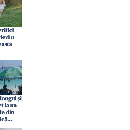
rifici
riezi o
easta
longul și
t la un
le din
ică