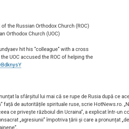
est of the Russian Orthodox Church (ROC)
nian Orthodox Church (UOC)
undyaev hit his "colleague" with a cross
 the UOC accused the ROC of helping the
JwBdknysY
nunțat la sfârșitul lui mai că se rupe de Rusia după ce ac
 față de autoritățile spirituale ruse, scrie HotNews.ro. „
 ceea ce privește războiul din Ucraina”, a explicat într-un 
onsacrat „agresiunii” împotriva țării și care a pronunțat „d
ainene”.