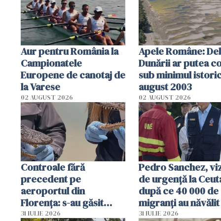
Aur pentru România la
Apele Române: Deb
Campionatele
Dunării ar putea c
Europene de canotaj de
sub minimul istoric
la Varese
august 2003
02 AUGUST 2026
02 AUGUST 2026
Controale fără
Pedro Sanchez, viz
precedent pe
de urgență la Ceut
aeroportul din
după ce 40 000 de
Florența: s-au găsit
migranți au năvălit
capete de aligator și o
teritoriul spaniol:
31 IULIE 2026
31 IULIE 2026