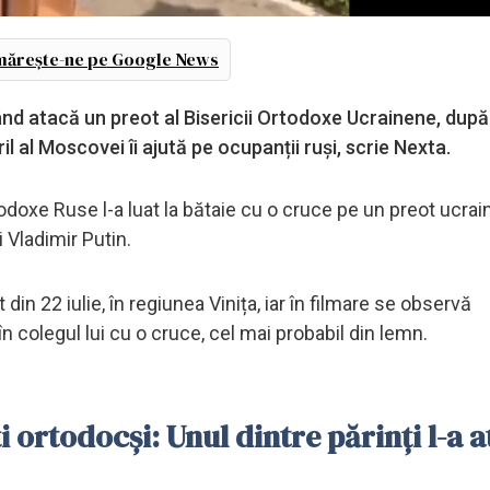
ărește-ne pe Google News
ând atacă un preot al Bisericii Ortodoxe Ucrainene, după
il al Moscovei îi ajută pe ocupanții ruși, scrie Nexta.
todoxe Ruse l-a luat la bătaie cu o cruce pe un preot ucrai
i Vladimir Putin.
din 22 iulie, în regiunea Vinița, iar în filmare se observă
 colegul lui cu o cruce, cel mai probabil din lemn.
 ortodocși: Unul dintre părinți l-a a