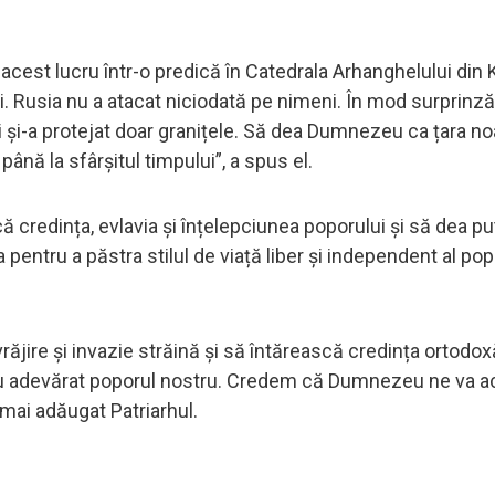
us acest lucru într-o predică în Catedrala Arhanghelului din 
 Rusia nu a atacat niciodată pe nimeni. În mod surprinzăt
i și-a protejat doar granițele. Să dea Dumnezeu ca țara n
nă la sfârşitul timpului”, a spus el.
 credința, evlavia și înțelepciunea poporului și să dea p
a pentru a păstra stilul de viață liber și independent al pop
ire și invazie străină și să întărească credința ortodox
 cu adevărat poporul nostru. Credem că Dumnezeu ne va a
a mai adăugat Patriarhul.