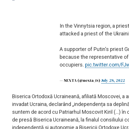
In the Vinnytsia region, a pri
attacked a priest of the Ukrai
A supporter of Putin's priest G
because the representative of
occupiers.
pic.twitter.com/F
— NEXTA (@nexta_tv)
July 28, 2022
Biserica Ortodoxă Ucraineană, afiliată Moscovei, a a
invadat Ucraina, declarând „independența sa deplină”
suntem de acord cu Patriarhul Moscovit Kiril (...) în
de presă Biserica Ucraineană, la finalul consiliului c
independență și autonomie a Bisericii Ortodoxe Ucr