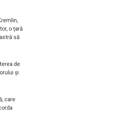
Kremlin,
or, o țară
oastră să
uterea de
orului și
ă, care
corda