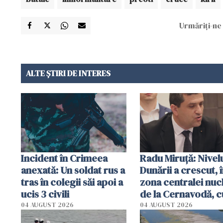
Urmăriți-ne 
ALTE ȘTIRI DE INTERES
Incident în Crimeea
Radu Miruţă: Nivel
anexată: Un soldat rus a
Dunării a crescut, 
tras în colegii săi apoi a
zona centralei nuc
ucis 3 civili
de la Cernavodă, c
cm faţă de ziua tr
04 AUGUST 2026
04 AUGUST 2026