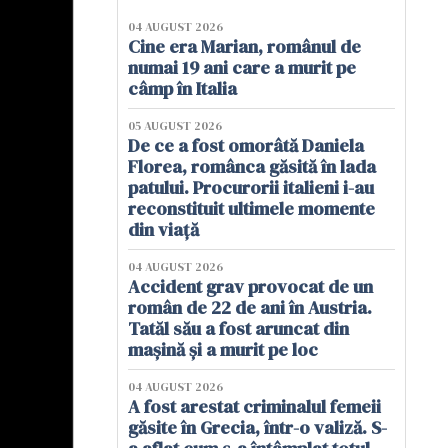
04 AUGUST 2026
Cine era Marian, românul de
numai 19 ani care a murit pe
câmp în Italia
05 AUGUST 2026
De ce a fost omorâtă Daniela
Florea, românca găsită în lada
patului. Procurorii italieni i-au
reconstituit ultimele momente
din viață
04 AUGUST 2026
Accident grav provocat de un
român de 22 de ani în Austria.
Tatăl său a fost aruncat din
mașină și a murit pe loc
04 AUGUST 2026
A fost arestat criminalul femeii
găsite în Grecia, într-o valiză. S-