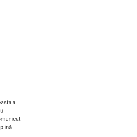
easta a
Nu
comunicat
eplină