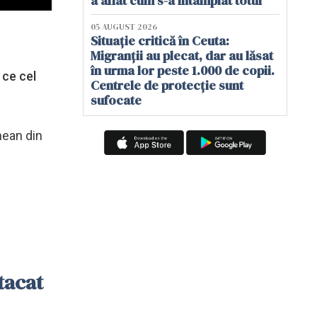
a aflat cum s-a întâmplat totul
05 AUGUST 2026
Situație critică în Ceuta:
Migranții au plecat, dar au lăsat
în urma lor peste 1.000 de copii.
 ce cel
Centrele de protecție sunt
sufocate
nean din
tacat