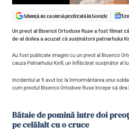
Adaugă-ne ca sursă preferată în Google
Urm
Un preot al Bisericii Ortodoxe Ruse a fost filmat c
de-al doilea a acuzat că susținătorii patriarhului Kir
Au fost publicate imagini cu un preot al Bisericii Or
cauza Patriarhului Kirill, un înflăcărat susţinător al lu
Incidentul ar fi avut loc la înmormântarea unui soldat 
cum preotul Bisericii Ortodoxe Ruse începe să dea în
Bătaie de pomină între doi preoți
pe celălalt cu o cruce