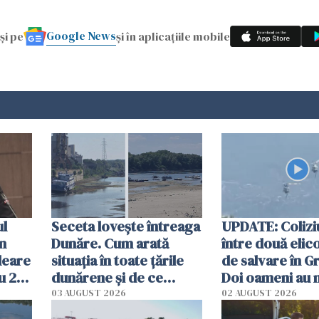
Google News
și pe
și în aplicațiile mobile
ul
Seceta lovește întreaga
UPDATE: Colizi
în
Dunăre. Cum arată
între două elic
leare
situația în toate țările
de salvare în Gr
u 2
dunărene și de ce
Doi oameni au 
ecută
România resimte
03 AUGUST 2026
02 AUGUST 2026
efectele, deși a plouat