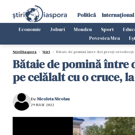
Politică
Internațional
Economie
Joburi
Monden
Sport
Educ
Povestea Mea
Eș
StiriDiaspora
›
Știri
›
Bătaie de pomină între doi preoți ortodocși: 
Bătaie de pomină între d
pe celălalt cu o cruce, 
De
Nicoleta Nicolau
29 IULIE 2022