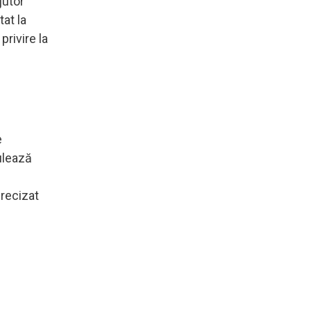
jutor
tat la
privire la
e
rulează
precizat