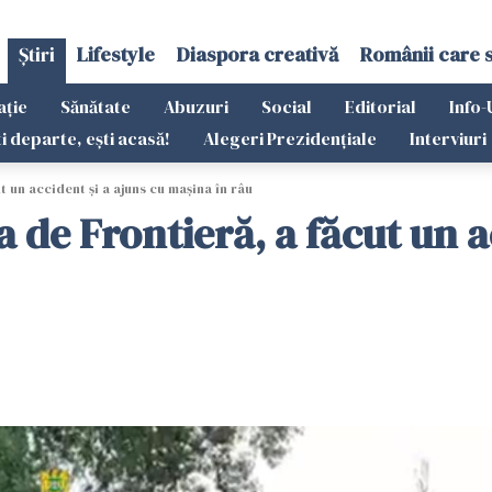
Știri
Lifestyle
Diaspora creativă
Românii care 
ație
Sănătate
Abuzuri
Social
Editorial
Info-
ti departe, ești acasă!
Alegeri Prezidențiale
Interviuri
t un accident și a ajuns cu mașina în râu
a de Frontieră, a făcut un a