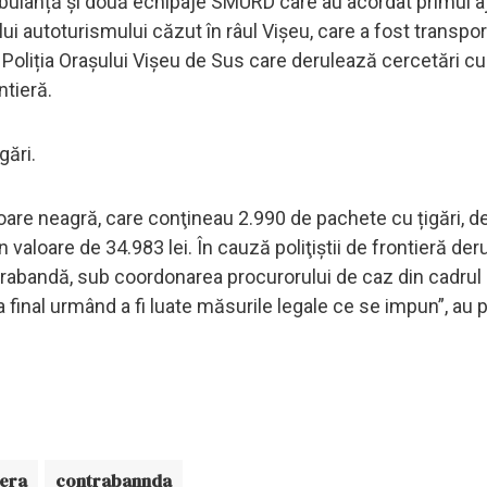
mbulanță și două echipaje SMURD care au acordat primul a
ui autoturismului căzut în râul Vișeu, care a fost transpor
Poliția Orașului Vişeu de Sus care derulează cercetări cu 
ntieră.
gări.
loare neagră, care conţineau 2.990 de pachete cu țigări, d
n valoare de 34.983 lei. În cauză poliţiştii de frontieră de
ntrabandă, sub coordonarea procurorului de caz din cadrul
 final urmând a fi luate măsurile legale ce se impun”, au 
iera
contrabannda