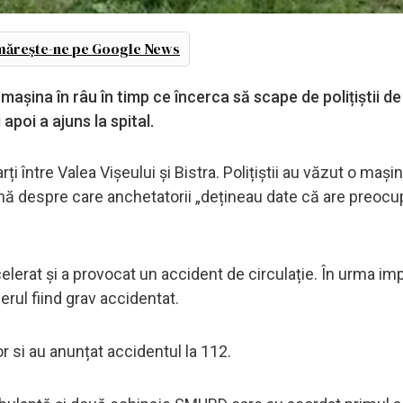
ărește-ne pe Google News
așina în râu în timp ce încerca să scape de polițiștii de
 apoi a ajuns la spital.
rți între Valea Vișeului și Bistra. Polițiștii au văzut o mași
ană despre care anchetatorii „dețineau date că are preocup
elerat și a provocat un accident de circulație. În urma im
erul fiind grav accidentat.
or si au anunțat accidentul la 112.