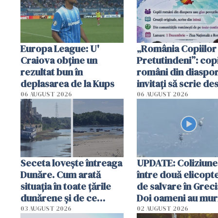
Europa League: U'
„România Copiilor
Craiova obține un
Pretutindeni”: copi
rezultat bun în
români din diaspor
deplasarea de la Kups
invitați să scrie de
România într-un v
06 AUGUST 2026
06 AUGUST 2026
special
Seceta lovește întreaga
UPDATE: Coliziune
Dunăre. Cum arată
între două elicopt
situația în toate țările
de salvare în Greci
dunărene și de ce
Doi oameni au mur
România resimte
03 AUGUST 2026
02 AUGUST 2026