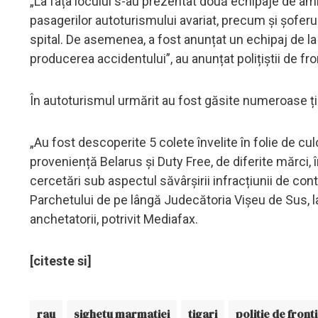
„La fața locului s-au prezentat două echipaje de a
pasagerilor autoturismului avariat, precum și șoferul
spital. De asemenea, a fost anunțat un echipaj de la 
producerea accidentului”, au anunțat polițiștii de fro
În autoturismul urmărit au fost găsite numeroase ți
„Au fost descoperite 5 colete învelite în folie de cu
proveniență Belarus și Duty Free, de diferite mărci, î
cercetări sub aspectul săvârșirii infracțiunii de co
Parchetului de pe lângă Judecătoria Vişeu de Sus, la
anchetatorii, potrivit Mediafax.
[citeste si]
rau
sighetu marmatiei
tigari
politie de front