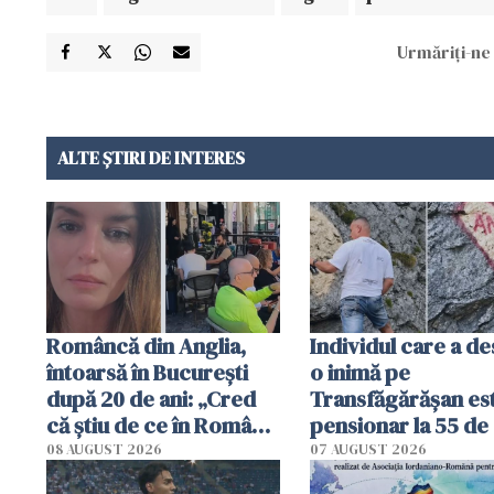
Urmăriți-ne 
ALTE ȘTIRI DE INTERES
Româncă din Anglia,
Individul care a d
întoarsă în București
o inimă pe
după 20 de ani: „Cred
Transfăgărășan es
că știu de ce în România
pensionar la 55 de 
se trăiește mai bine ca
Poliția l-a identific
08 AUGUST 2026
07 AUGUST 2026
în Anglia. E schimbat"