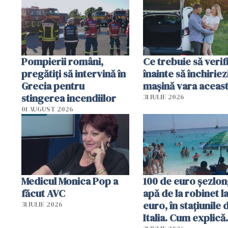
efectele, deși a plouat
în iulie
Pompierii români,
Ce trebuie să verif
pregătiţi să intervină în
înainte să închiriez
Grecia pentru
mașină vara aceas
stingerea incendiilor
31 IULIE 2026
01 AUGUST 2026
Medicul Monica Pop a
100 de euro șezlong
făcut AVC
apă de la robinet l
euro, în stațiunile 
31 IULIE 2026
Italia. Cum explică