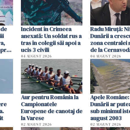
tracteze"
 de
Incident în Crimeea
Radu Miruţă: Ni
ii
anexată: Un soldat rus a
Dunării a crescu
a,
tras în colegii săi apoi a
zona centralei 
spre
ucis 3 civili
de la Cernavodă
olum
cm faţă de ziua
04 AUGUST 2026
04 AUGUST 2026
Aur pentru România la
Apele Române: 
ere
Campionatele
Dunării ar pute
a.
Europene de canotaj de
sub minimul ist
it
la Varese
august 2003
02 AUGUST 2026
02 AUGUST 2026