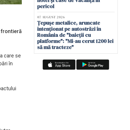
hotel și case de vacanță în
pericol
07 AUGUST 2026
Țepușe metalice, aruncate
intenționat pe autostrăzi în
 frontieră
România de "baieții cu
platforme": "Mi-au cerut 1200 lei
să mă tracteze"
na care se
ări în
pactului