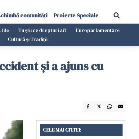
schimbă comunități
Proiecte Speciale
Utile
Tu știi ce drepturi ai?
Europarlamentare
Cultură și Tradiții
ccident și a ajuns cu
CELE MAI CITITE