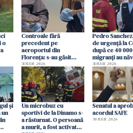
ici
Controale fără
Pedro Sanchez, 
i o
precedent pe
de urgență la C
ta
aeroportul din
după ce 40 000
Florența: s-au găsit
migranți au năv
capete de aligator și o
teritoriul spani
31 IULIE 2026
31 IULIE 2026
sumă imensă de bani
mobiliza toate
resursele"
ul și
Un microbuz cu
Senatul a apro
a un
sportivi de la Dinamo s-
acordul SAFE
din
a răsturnat. O persoană
30 IULIE 2026
a murit, a fost activat