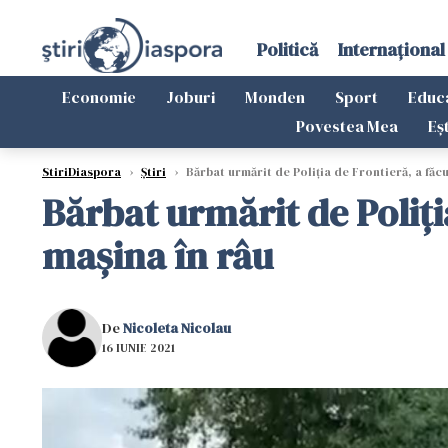
Politică
Internațional
Economie
Joburi
Monden
Sport
Educ
Povestea Mea
Eș
StiriDiaspora
›
Știri
›
Bărbat urmărit de Poliția de Frontieră, a făcu
Bărbat urmărit de Poliți
mașina în râu
De
Nicoleta Nicolau
16 IUNIE 2021