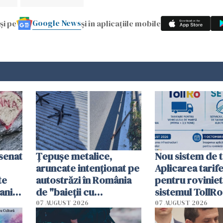
Google News
și pe
și în aplicațiile mobile
esenat
Țepușe metalice,
Nou sistem de t
aruncate intenționat pe
Aplicarea tarif
te
autostrăzi în România
pentru roviniet
ani.
de "baieții cu
sistemul TollRo
at
platforme": "Mi-au
începe la 1 oct
07 AUGUST 2026
07 AUGUST 2026
cerut 1200 lei să mă