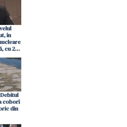
velul
t, în
nucleare
, cu 2
 trecută
Debitul
a coborî
oric din