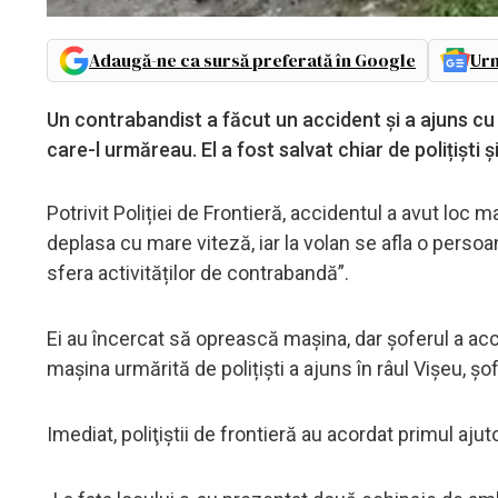
Adaugă-ne ca sursă preferată în Google
Urm
Un contrabandist a făcut un accident și a ajuns cu m
care-l urmăreau. El a fost salvat chiar de polițiști și
Potrivit Poliției de Frontieră, accidentul a avut loc ma
deplasa cu mare viteză, iar la volan se afla o perso
sfera activităților de contrabandă”.
Ei au încercat să oprească mașina, dar șoferul a acc
mașina urmărită de polițiști a ajuns în râul Vişeu, șof
Imediat, poliţiştii de frontieră au acordat primul ajut