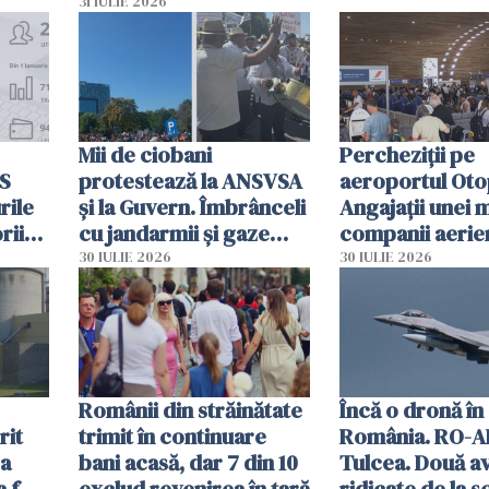
planul roșu de
31 IULIE 2026
intervenție
Mii de ciobani
Percheziții pe
MS
protestează la ANSVSA
aeroportul Oto
rile
și la Guvern. Îmbrânceli
Angajații unei 
rii
cu jandarmii și gaze
companii aerie
lacrimogene
parfumuri, ceas
30 IULIE 2026
30 IULIE 2026
ției
mâncarea desti
vânzării
Românii din străinătate
Încă o dronă în
rit
trimit în continuare
România. RO-A
za
bani acasă, dar 7 din 10
Tulcea. Două a