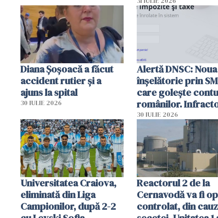
autoritățile
31 IULIE 2026
Diana Șoșoacă a făcut
Alertă DNSC: Noua
accident rutier și a
înșelătorie prin S
ajuns la spital
care golește contu
românilor. Infracto
30 IULIE 2026
folosesc numele
30 IULIE 2026
Ghișeul.ro și al Poli
Române
Universitatea Craiova,
Reactorul 2 de la
eliminată din Liga
Cernavodă va fi op
Campionilor, după 2-2
controlat, din cau