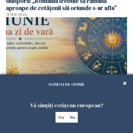
diaspora: „România trebuie să rămână
aproape de cetățenii săi oriunde s-ar afla”
31 MAI 2026
SONDAJ DE OPINIE
Horoscop luni, 1 iunie. Începutul verii vine cu
surprize, decizii și noi oportunități
31 MAI 2026
Vă simțiți cetățean european?
Da
Nu