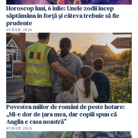
Horoscop luni, 6 iulie: Unele zodii încep
săptămâna în forță și câteva trebuie să fie
prudente
05 IULIE 2026
Povestea miilor de români de peste hotare:
„Mi-e dor de țara mea, dar copiii spun că
Anglia e casa noastră”
05 IULIE 2026