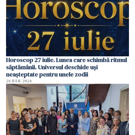
Horoscop 27 iulie. Lunea care schimbă ritmul
săptămânii. Universul deschide uși
neașteptate pentru unele zodii
26 IULIE 2026