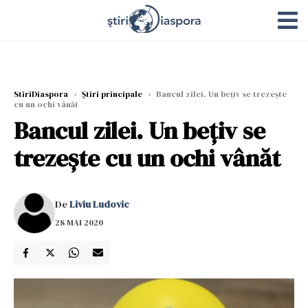
StiriDiaspora
›
Știri principale
›
Bancul zilei. Un bețiv se trezește
cu un ochi vânăt
Bancul zilei. Un bețiv se
trezește cu un ochi vânăt
De
Liviu Ludovic
28 MAI 2020