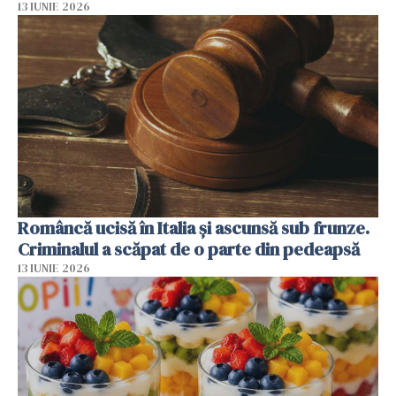
13 IUNIE 2026
Româncă ucisă în Italia și ascunsă sub frunze.
Criminalul a scăpat de o parte din pedeapsă
13 IUNIE 2026