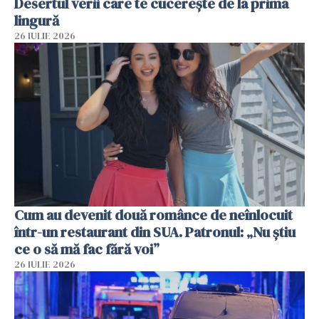
Desertul verii care te cucerește de la prima
lingură
26 IULIE 2026
Cum au devenit două românce de neînlocuit
într-un restaurant din SUA. Patronul: „Nu știu
ce o să mă fac fără voi”
26 IULIE 2026