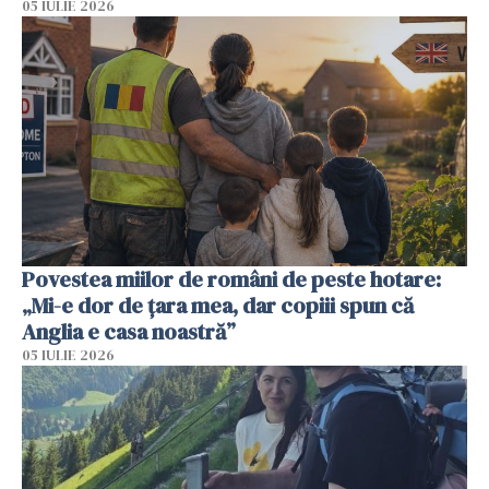
05 IULIE 2026
Povestea miilor de români de peste hotare:
„Mi-e dor de țara mea, dar copiii spun că
Anglia e casa noastră”
05 IULIE 2026