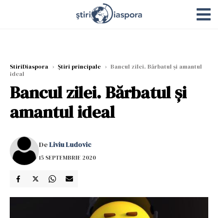
StiriDiaspora
›
Știri principale
›
Bancul zilei. Bărbatul și amantul
ideal
Bancul zilei. Bărbatul și
amantul ideal
De
Liviu Ludovic
15 SEPTEMBRIE 2020