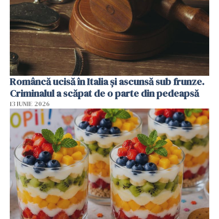
Româncă ucisă în Italia și ascunsă sub frunze.
Criminalul a scăpat de o parte din pedeapsă
13 IUNIE 2026