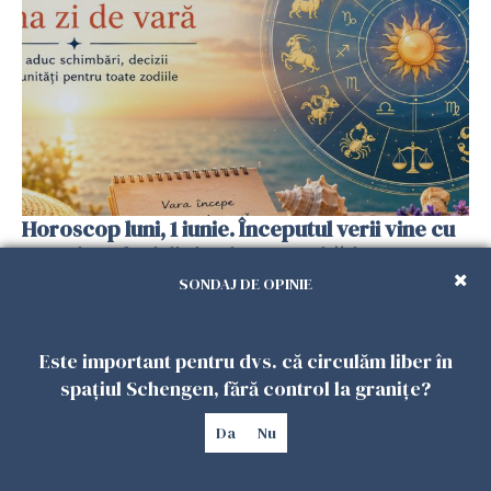
Horoscop luni, 1 iunie. Începutul verii vine cu
surprize, decizii și noi oportunități
31 MAI 2026
SONDAJ DE OPINIE
Este important pentru dvs. că circulăm liber în
spațiul Schengen, fără control la granițe?
Da
Nu