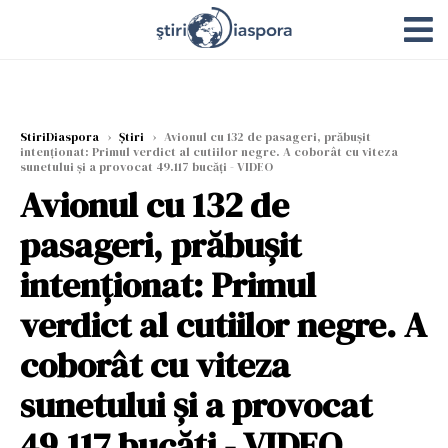
StiriDiaspora
›
Știri
›
Avionul cu 132 de pasageri, prăbușit
intenționat: Primul verdict al cutiilor negre. A coborât cu viteza
sunetului și a provocat 49.117 bucăți - VIDEO
Avionul cu 132 de
pasageri, prăbușit
intenționat: Primul
verdict al cutiilor negre. A
coborât cu viteza
sunetului și a provocat
49.117 bucăți - VIDEO