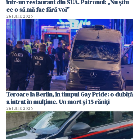
într-un restaurant din SUA. Patronul: „Nu știu
ce o să mă fac fără voi”
26 IULIE 2026
Teroare la Berlin, în timpul Gay Pride: o dubiță
a intrat în mulțime. Un mort și 15 răniți
26 IULIE 2026