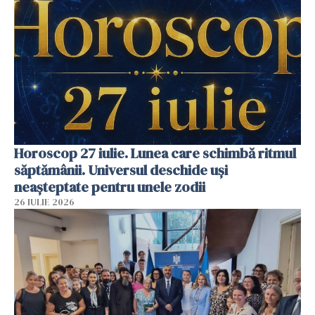
Horoscop 27 iulie. Lunea care schimbă ritmul
săptămânii. Universul deschide uși
neașteptate pentru unele zodii
26 IULIE 2026