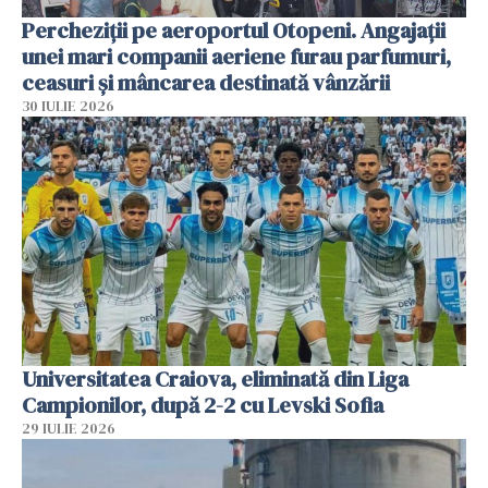
Percheziții pe aeroportul Otopeni. Angajații
unei mari companii aeriene furau parfumuri,
ceasuri și mâncarea destinată vânzării
30 IULIE 2026
Universitatea Craiova, eliminată din Liga
Campionilor, după 2-2 cu Levski Sofia
29 IULIE 2026