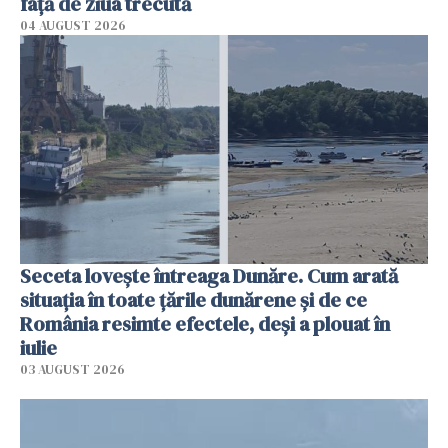
faţă de ziua trecută
04 AUGUST 2026
Seceta lovește întreaga Dunăre. Cum arată
situația în toate țările dunărene și de ce
România resimte efectele, deși a plouat în
iulie
03 AUGUST 2026