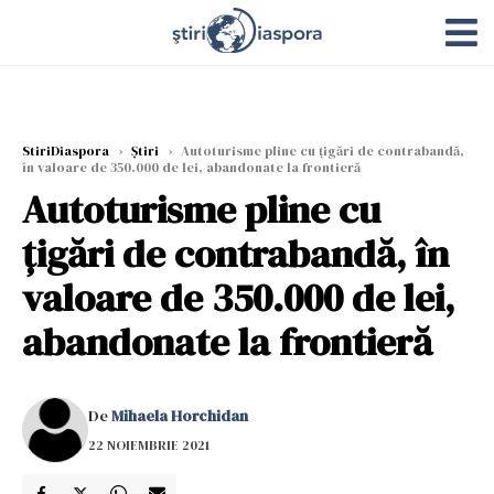
StiriDiaspora
›
Știri
›
Autoturisme pline cu țigări de contrabandă,
în valoare de 350.000 de lei, abandonate la frontieră
Autoturisme pline cu
țigări de contrabandă, în
valoare de 350.000 de lei,
abandonate la frontieră
De
Mihaela Horchidan
22 NOIEMBRIE 2021