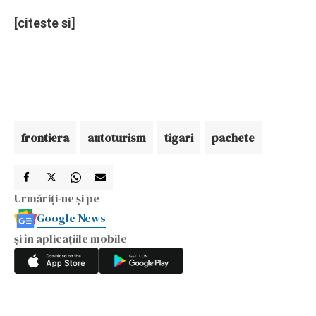
[citeste si]
frontiera
autoturism
tigari
pachete
Urmăriți-ne și pe
Google News
și în aplicațiile mobile