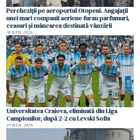
Percheziții pe aeroportul Otopeni. Angajații
unei mari companii aeriene furau parfumuri,
ceasuri și mâncarea destinată vânzării
30 IULIE 2026
Universitatea Craiova, eliminată din Liga
Campionilor, după 2-2 cu Levski Sofia
29 IULIE 2026