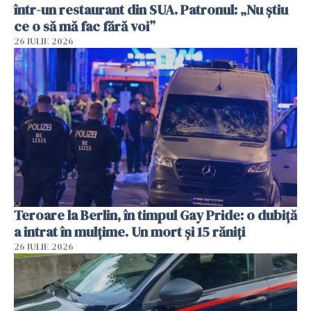
într-un restaurant din SUA. Patronul: „Nu știu
ce o să mă fac fără voi”
26 IULIE 2026
Teroare la Berlin, în timpul Gay Pride: o dubiță
a intrat în mulțime. Un mort și 15 răniți
26 IULIE 2026