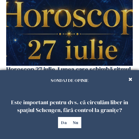
Horoscop 27 iulie. Lunea care schimbă ritmul
săptămânii. Universul deschide uși
SONDAJ DE OPINIE
neașteptate pentru unele zodii
26 IULIE 2026
Este important pentru dvs. că circulăm liber în
spațiul Schengen, fără control la granițe?
Da
Nu