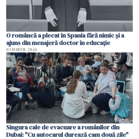
O româncă a plecat în Spania fără nimic și a
ajuns din menajeră doctor în educație
03 MARTIE 2026
Singura cale de evacuare a românilor din
Dubai: "Cu autocarul durează cam două zile"