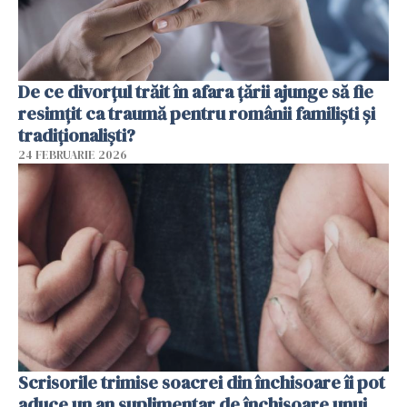
De ce divorțul trăit în afara țării ajunge să fie
resimțit ca traumă pentru românii familiști și
tradiționaliști?
24 FEBRUARIE 2026
Scrisorile trimise soacrei din închisoare îi pot
aduce un an suplimentar de închisoare unui