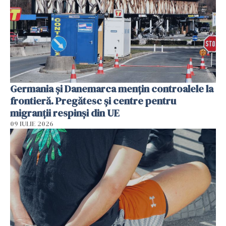
Germania și Danemarca mențin controalele la
frontieră. Pregătesc și centre pentru
migranții respinși din UE
09 IULIE 2026