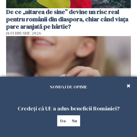
De ce „uitarea de sine” devine un risc real
pentru românii din diaspora, chiar când viața
pare aranjată pe hârtie?
18 FEBRUARIE 2026
SONDAJ DE OPINIE
Credeți că UE a adus beneficii României?
Alocație universală pentru copii în Spania.
100.000 de români ar putea primi 200 de euro
Da
Nu
lunar
13 FEBRUARIE 2026