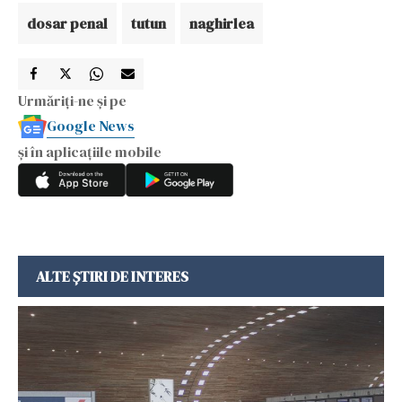
dosar penal
tutun
naghirlea
Urmăriți-ne și pe
Google News
și în aplicațiile mobile
ALTE ȘTIRI DE INTERES