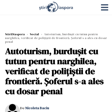
StiriDiaspora
›
Social
›
Autoturism, burdușit cu tutun pentru
narghilea, verificat de polițiștii de frontieră. Șoferul s-a ales cu dosar
penal
Autoturism, burdușit cu
tutun pentru narghilea,
verificat de polițiștii de
frontieră. Șoferul s-a ales
cu dosar penal
De
Nicoleta Baciu