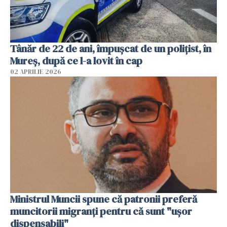
Tânăr de 22 de ani, împușcat de un polițist, în
Mureș, după ce l-a lovit în cap
02 APRILIE 2026
Ministrul Muncii spune că patronii preferă
muncitorii migranți pentru că sunt "uşor
dispensabili"