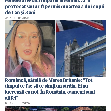
Femeie arestată după un incendiu. Ar fi
provocat sau ar fi permis moartea a doi copii
de 1 an și 3 ani
25 APRILIE 2026
Româncă, sătulă de Marea Britanie: "Tot
timpul te fac să te simți un străin. Ei nu
lucrează ca noi. În România, oamenii sunt
altfel"
04 APRILIE 2026