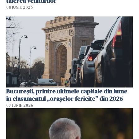
tăierea veniturilor
08 IUNIE 2026
București, printre ultimele capitale din lume
în clasamentul „orașelor fericite” din 2026
07 IUNIE 2026