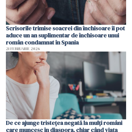
Scrisorile trimise soacrei din închisoare îi pot
aduce un an suplimentar de închisoare unui
român condamnat în Spania
21 FEBRUARIE 2026
De ce ajunge tristețea negată la mulți români
care muncesc în diaspora, chiar când viața