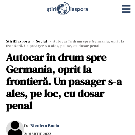
StiriDiaspora
›
Social
›
Autocar în drum spre Germania, oprit la
frontieră. Un pasager s-a ales, pe loc, cu dosar penal
Autocar în drum spre
Germania, oprit la
frontieră. Un pasager s-a
ales, pe loc, cu dosar
penal
De
Nicoleta Baciu
21 MARTIE 2022