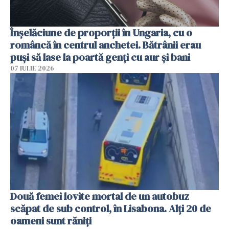
Înșelăciune de proporții în Ungaria, cu o
româncă în centrul anchetei. Bătrânii erau
puși să lase la poartă genți cu aur și bani
07 IULIE 2026
Două femei lovite mortal de un autobuz
scăpat de sub control, în Lisabona. Alți 20 de
oameni sunt răniți