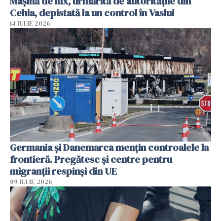
Mașină de lux, urmărită de autoritățile din
Cehia, depistată la un control în Vaslui
14 IULIE 2026
Germania și Danemarca mențin controalele la
frontieră. Pregătesc și centre pentru
migranții respinși din UE
09 IULIE 2026