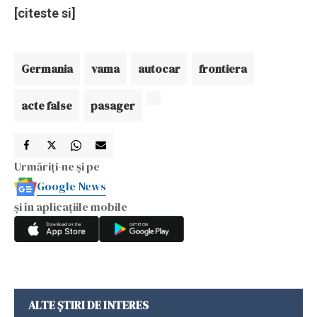
[citeste si]
Germania
vama
autocar
frontiera
acte false
pasager
Urmăriți-ne și pe
Google News
și în aplicațiile mobile
ALTE ȘTIRI DE INTERES