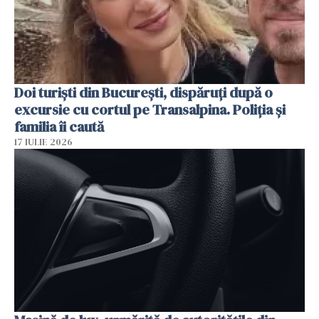
Doi turiști din București, dispăruți după o
excursie cu cortul pe Transalpina. Poliția și
familia îi caută
17 IULIE 2026