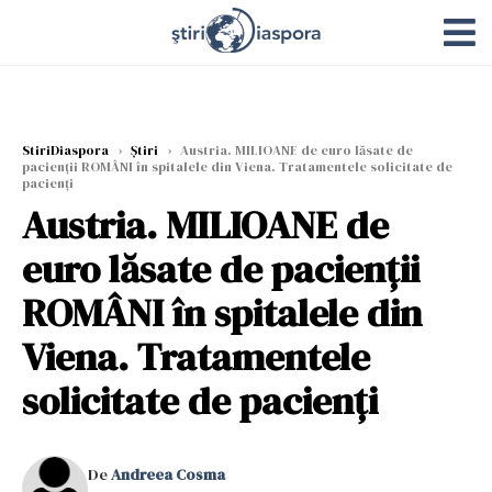
StiriDiaspora
›
Știri
›
Austria. MILIOANE de euro lăsate de
pacienţii ROMÂNI în spitalele din Viena. Tratamentele solicitate de
pacienţi
Austria. MILIOANE de
euro lăsate de pacienţii
ROMÂNI în spitalele din
Viena. Tratamentele
solicitate de pacienţi
De
Andreea Cosma