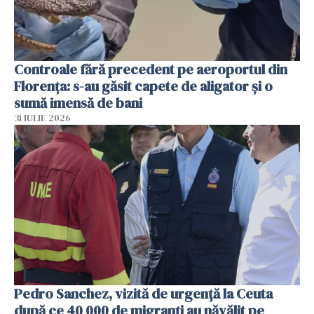
Controale fără precedent pe aeroportul din
Florența: s-au găsit capete de aligator și o
sumă imensă de bani
31 IULIE 2026
Pedro Sanchez, vizită de urgență la Ceuta
după ce 40 000 de migranți au năvălit pe