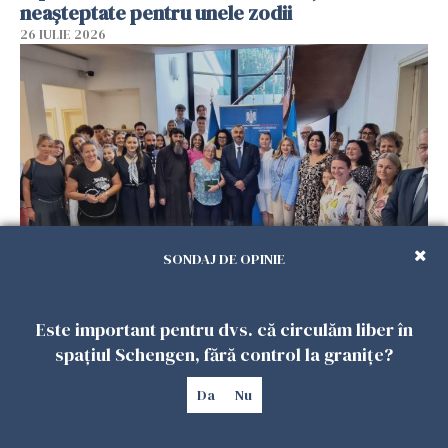
neașteptate pentru unele zodii
26 IULIE 2026
SONDAJ DE OPINIE
Accidente, spitalizare sau alte urgențe?
Consulatul României la Roma promite
Este important pentru dvs. că circulăm liber în
intervenții în doar 24 de ore
spațiul Schengen, fără control la granițe?
26 IULIE 2026
Da
Nu