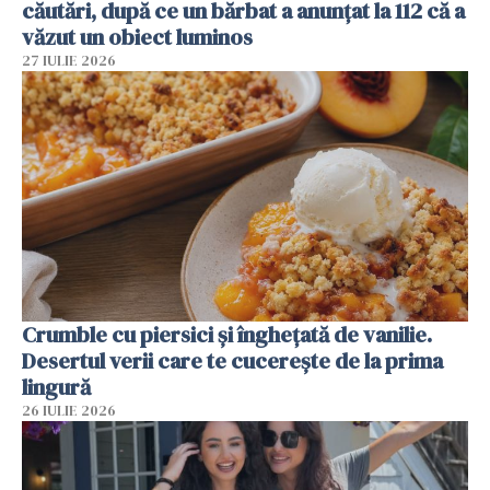
căutări, după ce un bărbat a anunțat la 112 că a
văzut un obiect luminos
27 IULIE 2026
Crumble cu piersici și înghețată de vanilie.
Desertul verii care te cucerește de la prima
lingură
26 IULIE 2026