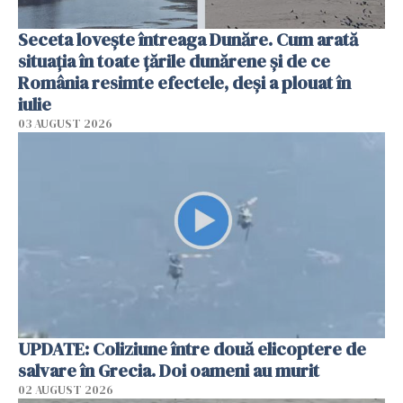
Seceta lovește întreaga Dunăre. Cum arată
situația în toate țările dunărene și de ce
România resimte efectele, deși a plouat în
iulie
03 AUGUST 2026
UPDATE: Coliziune între două elicoptere de
salvare în Grecia. Doi oameni au murit
02 AUGUST 2026