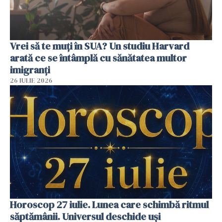
Vrei să te muți în SUA? Un studiu Harvard
arată ce se întâmplă cu sănătatea multor
imigranți
26 IULIE 2026
Horoscop 27 iulie. Lunea care schimbă ritmul
săptămânii. Universul deschide uși