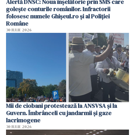
Alertă DNSC: Noua înșelătorie prin SMS care
golește conturile românilor. Infractorii
folosesc numele Ghișeul.ro și al Poliției
Române
30 IULIE 2026
Mii de ciobani protestează la ANSVSA și la
Guvern. Îmbrânceli cu jandarmii și gaze
lacrimogene
30 IULIE 2026