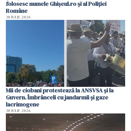
folosesc numele Ghișeul.ro și al Poliției
Române
30 IULIE 2026
Mii de ciobani protestează la ANSVSA și la
Guvern. Îmbrânceli cu jandarmii și gaze
lacrimogene
30 IULIE 2026