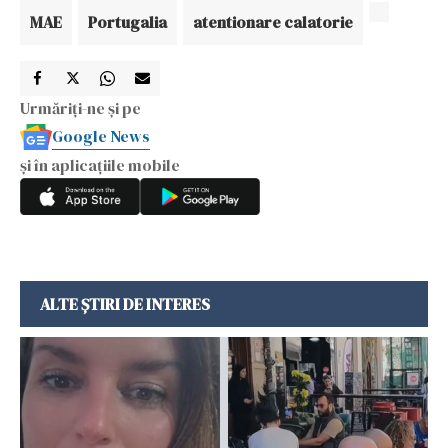
MAE
Portugalia
atentionare calatorie
Urmăriți-ne și pe
Google News
și în aplicațiile mobile
ALTE ȘTIRI DE INTERES