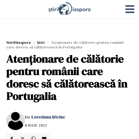
StiriDiaspora
›
Știri
›
Atenţionare de călătorie pentru românii
care doresc să călătorească în Portugalia
Atenţionare de călătorie
pentru românii care
doresc să călătorească în
Portugalia
De
Loredana Iriciuc
11 IULIE 2022