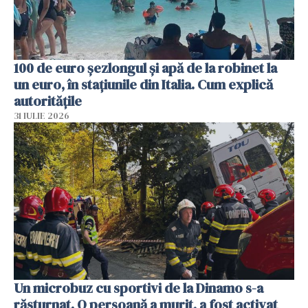
100 de euro șezlongul și apă de la robinet la
un euro, în stațiunile din Italia. Cum explică
autoritățile
31 IULIE 2026
Un microbuz cu sportivi de la Dinamo s-a
răsturnat. O persoană a murit, a fost activat