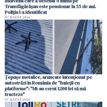
Individul care a desenat o inimă pe
Transfăgărășan este pensionar la 55 de ani.
Poliția l-a identificat
07 AUGUST 2026
Țepușe metalice, aruncate intenționat pe
autostrăzi în România de "baieții cu
platforme": "Mi-au cerut 1200 lei să mă
tracteze"
07 AUGUST 2026