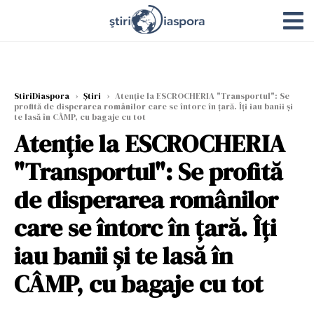
StiriDiaspora
›
Știri
›
Atenție la ESCROCHERIA "Transportul": Se
profită de disperarea românilor care se întorc în țară. Îți iau banii și
te lasă în CÂMP, cu bagaje cu tot
Atenție la ESCROCHERIA
"Transportul": Se profită
de disperarea românilor
care se întorc în țară. Îți
iau banii și te lasă în
CÂMP, cu bagaje cu tot