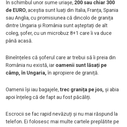
În schimbul unor sume uriașe,
200 sau chiar 300
de EURO
, aceștia sunt luați din Italia, Franța, Spania
sau Anglia, cu promisiunea că dincolo de granița
dintre Ungaria și România sunt așteptați de alt
coleg, șofer, cu un microbuz 8+1 care îi va duce
până acasă.
Bineînțeles că șoferul care ar trebui să îi preia din
România nu există, iar
oamenii sunt lăsați pe
câmp, în Ungaria,
în apropiere de graniță.
Oamenii își iau bagajele,
trec granița pe jos,
și abia
apoi înțeleg că de fapt au fost păcăliți.
Escrocii se fac rapid nevăzuți și nu mai răspund la
telefon. Ei folosesc mai multe cartele preplătite pe