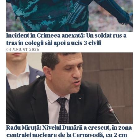
Incident în Crimeea anexată: Un soldat rus a
tras în colegii săi apoi a ucis 3 civili
04 AUGUST 2026
Radu Miruţă: Nivelul Dunării a crescut, în zona
centralei nucleare de la Cernavodă, cu 2 cm