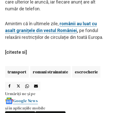
care ulterior le aruncă, iar fiecare anunț are alt
număr de telefon.
Amintim că în ultimele zile,
românii au luat cu
asalt granițele din vestul României
,
pe fondul
relaxării restricțiilor de circulație din toată Europa.
[citeste si]
transport
romani strainatate
escrocherie
Urmăriți-ne și pe
Google News
și în aplicațiile mobile