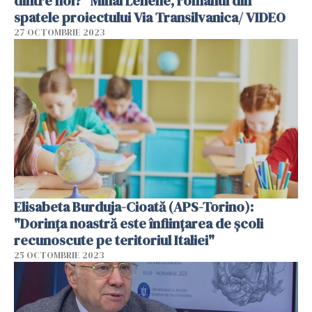
dintre noi?” Mihai Lehene, românul din
spatele proiectului Via Transilvanica/ VIDEO
27 OCTOMBRIE 2023
Elisabeta Burduja-Cioată (APS-Torino):
"Dorința noastră este înființarea de școli
recunoscute pe teritoriul Italiei"
25 OCTOMBRIE 2023