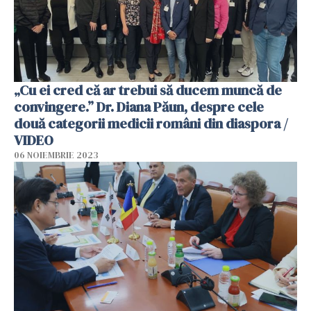
„Cu ei cred că ar trebui să ducem muncă de
convingere.” Dr. Diana Păun, despre cele
două categorii medicii români din diaspora /
VIDEO
06 NOIEMBRIE 2023