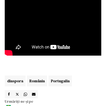
diaspora
România
Portugalia
Urmăriți-ne și pe