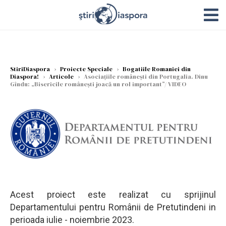
StiriDiaspora
›
Proiecte Speciale
›
Bogatiile Romaniei din
Diaspora!
›
Articole
›
Asociațiile românești din Portugalia. Dinu
Gîndu: „Bisericile românești joacă un rol important”/ VIDEO
Acest proiect este realizat cu sprijinul
Departamentului pentru Românii de Pretutindeni in
perioada iulie - noiembrie 2023.