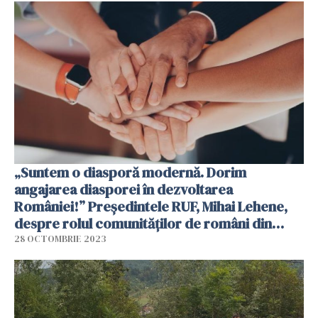
„Suntem o diasporă modernă. Dorim
angajarea diasporei în dezvoltarea
României!” Președintele RUF, Mihai Lehene,
despre rolul comunităților de români din
străinătate / VIDEO
28 OCTOMBRIE 2023