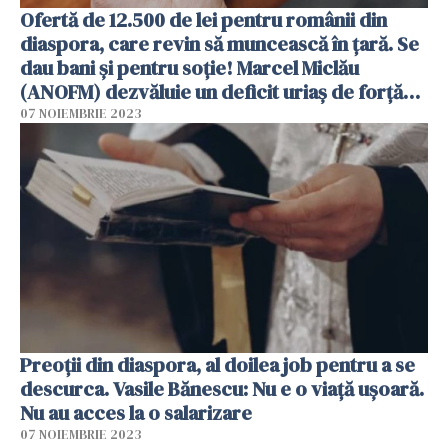
Ofertă de 12.500 de lei pentru românii din
diaspora, care revin să muncească în țară. Se
dau bani și pentru soție! Marcel Miclău
(ANOFM) dezvăluie un deficit uriaș de forță
de muncă
07 NOIEMBRIE 2023
Preoții din diaspora, al doilea job pentru a se
descurca. Vasile Bănescu: Nu e o viață ușoară.
Nu au acces la o salarizare
07 NOIEMBRIE 2023