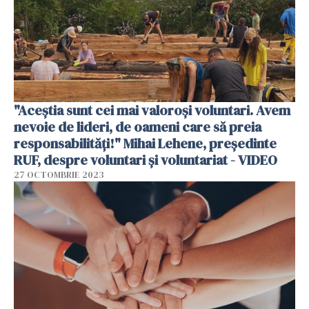
"Aceștia sunt cei mai valoroși voluntari. Avem
nevoie de lideri, de oameni care să preia
responsabilități!" Mihai Lehene, președinte
RUF, despre voluntari și voluntariat - VIDEO
27 OCTOMBRIE 2023