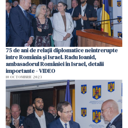
75 de ani de relații diplomatice neîntrerupte
între România și Israel. Radu Ioanid,
ambasadorul României în Israel, detalii
importante - VIDEO
10 OCTOMBRIE 2023