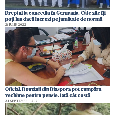
Dreptul la concediu în Germania. Câte zile îți
poți lua dacă lucrezi pe jumătate de normă
21 IULIE 2022
Oficial. Românii din Diaspora pot cumpăra
vechime pentru pensie. Iată cât costă
24 SEPTEMBRIE 2020