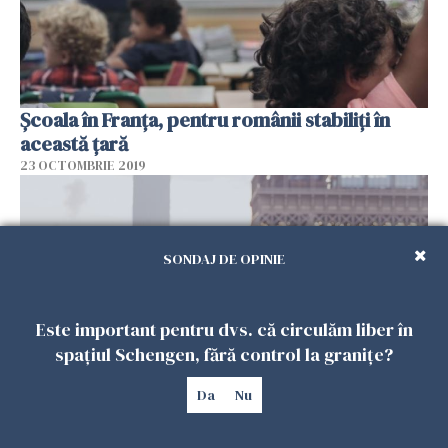
Școala în Franța, pentru românii stabiliți în
această țară
23 OCTOMBRIE 2019
SONDAJ DE OPINIE
Este important pentru dvs. că circulăm liber în
spațiul Schengen, fără control la granițe?
Da
Nu
Viața e „roz” în Franța doar pentru cei cu
venituri mari