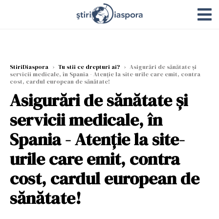
StiriDiaspora
›
Tu stii ce drepturi ai?
›
Asigurări de sănătate și
servicii medicale, în Spania - Atenție la site-urile care emit, contra
cost, cardul european de sănătate!
Asigurări de sănătate și
servicii medicale, în
Spania - Atenție la site-
urile care emit, contra
cost, cardul european de
sănătate!