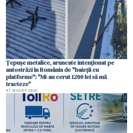
Țepușe metalice, aruncate intenționat pe
autostrăzi în România de "baieții cu
platforme": "Mi-au cerut 1200 lei să mă
tracteze"
07 AUGUST 2026