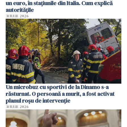
un euro, în stațiunile din Italia. Cum explică
autoritățile
31 IULIE 2026
Un microbuz cu sportivi de la Dinamo s-a
răsturnat. O persoană a murit, a fost activat
planul roșu de intervenție
31 IULIE 2026