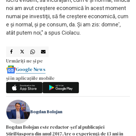
noi am avut creştere economică în acest moment
numai pe investiţii, să fie creştere economică, cum
e şi normal, şi pe consum, da. Şi am zis: domne',
atât putem noi," a spus Ciolacu.
Urmăriți-ne și pe
Google News
și în aplicațiile mobile
Bogdan Bolojan
Bogdan Bolojan este redactor-șef al publicației
ȘtiriDiaspora din anul 2017.Are o experiență de 13 ani în