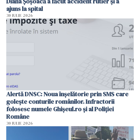
Diana Șoșoacă a făcut accident rutier și a
ajuns la spital
30 IULIE 2026
Alertă DNSC: Noua înșelătorie prin SMS care
golește conturile românilor. Infractorii
folosesc numele Ghișeul.ro și al Poliției
Române
30 IULIE 2026