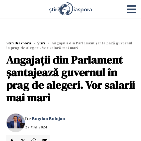
StiriDiaspora
›
Știri
›
Angajații din Parlament șantajează guvernul
în prag de alegeri. Vor salarii mai mari
Angajații din Parlament
șantajează guvernul în
prag de alegeri. Vor salarii
mai mari
De
Bogdan Bolojan
27 MAI 2024