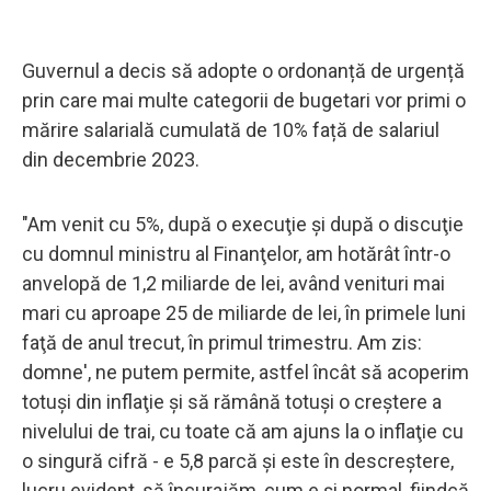
Guvernul a decis să adopte o ordonanță de urgență
prin care mai multe categorii de bugetari vor primi o
mărire salarială cumulată de 10% față de salariul
din decembrie 2023.
"Am venit cu 5%, după o execuţie şi după o discuţie
cu domnul ministru al Finanţelor, am hotărât într-o
anvelopă de 1,2 miliarde de lei, având venituri mai
mari cu aproape 25 de miliarde de lei, în primele luni
faţă de anul trecut, în primul trimestru. Am zis:
domne', ne putem permite, astfel încât să acoperim
totuşi din inflaţie şi să rămână totuşi o creştere a
nivelului de trai, cu toate că am ajuns la o inflaţie cu
o singură cifră - e 5,8 parcă şi este în descreştere,
lucru evident, să încurajăm, cum e şi normal, fiindcă