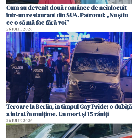
Cum au devenit două românce de neînlocuit
într-un restaurant din SUA. Patronul: „Nu știu
ce o să mă fac fără voi”
26 IULIE 2026
Teroare la Berlin, în timpul Gay Pride: o dubiță
a intrat în mulțime. Un mort și 15 răniți
26 IULIE 2026