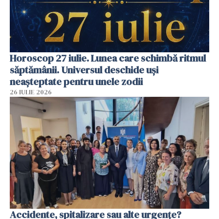
Horoscop 27 iulie. Lunea care schimbă ritmul
săptămânii. Universul deschide uși
neașteptate pentru unele zodii
26 IULIE 2026
Accidente, spitalizare sau alte urgențe?