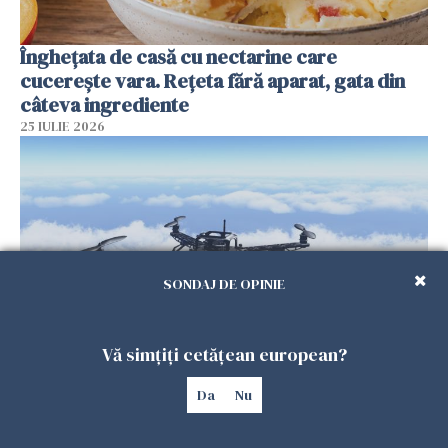
Înghețata de casă cu nectarine care
cucerește vara. Rețeta fără aparat, gata din
câteva ingrediente
25 IULIE 2026
SONDAJ DE OPINIE
Vă simțiți cetățean european?
Încă o dronă a fost doborâtă de un F-16
Da
Nu
românesc după ce a intrat ilegal în spațiul
aerian al României
25 IULIE 2026