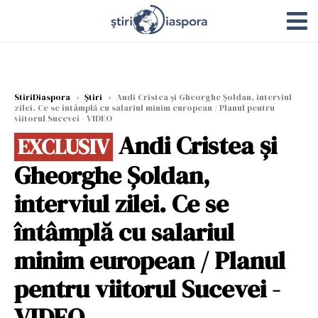
StiriDiaspora
›
Știri
›
Andi Cristea și Gheorghe Șoldan, interviul
zilei. Ce se întâmplă cu salariul minim european / Planul pentru
viitorul Sucevei - VIDEO
Andi Cristea și
EXCLUSIV
Gheorghe Șoldan,
interviul zilei. Ce se
întâmplă cu salariul
minim european / Planul
pentru viitorul Sucevei -
VIDEO