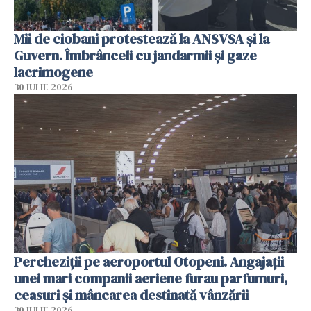
Mii de ciobani protestează la ANSVSA și la
Guvern. Îmbrânceli cu jandarmii și gaze
lacrimogene
30 IULIE 2026
Percheziții pe aeroportul Otopeni. Angajații
unei mari companii aeriene furau parfumuri,
ceasuri și mâncarea destinată vânzării
30 IULIE 2026