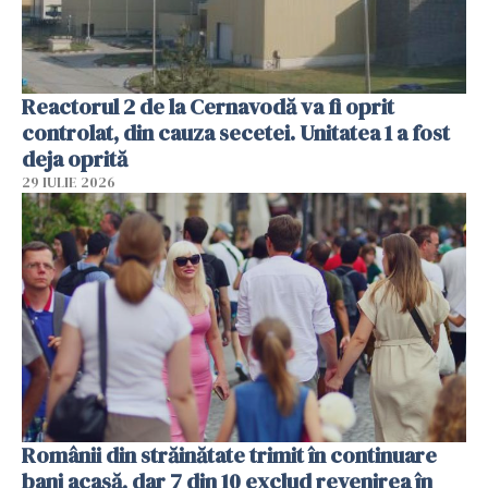
Reactorul 2 de la Cernavodă va fi oprit
controlat, din cauza secetei. Unitatea 1 a fost
deja oprită
29 IULIE 2026
Românii din străinătate trimit în continuare
bani acasă, dar 7 din 10 exclud revenirea în