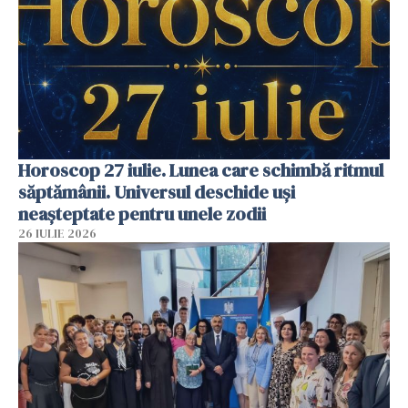
Horoscop 27 iulie. Lunea care schimbă ritmul
săptămânii. Universul deschide uși
neașteptate pentru unele zodii
26 IULIE 2026