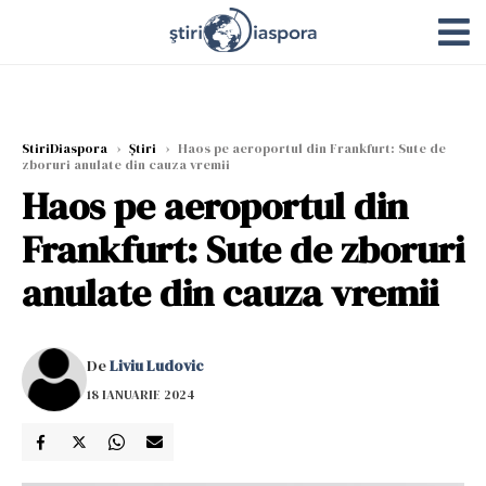
StiriDiaspora
›
Știri
›
Haos pe aeroportul din Frankfurt: Sute de
zboruri anulate din cauza vremii
Haos pe aeroportul din
Frankfurt: Sute de zboruri
anulate din cauza vremii
De
Liviu Ludovic
18 IANUARIE 2024