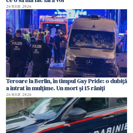
ce o să mă fac fără voi”
26 IULIE 2026
Teroare la Berlin, în timpul Gay Pride: o dubiță
a intrat în mulțime. Un mort și 15 răniți
26 IULIE 2026