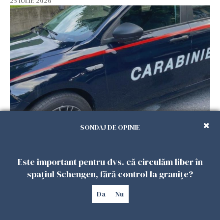
25 IULIE 2026
Româncă din Italia, acuzată că și-a lăsat copiii
SONDAJ DE OPINIE
singuri în casă pentru a merge la mall. Vecinii
au dat alarma
25 IULIE 2026
Este important pentru dvs. că circulăm liber în
spațiul Schengen, fără control la granițe?
Da
Nu