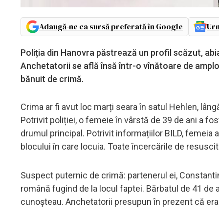
Adaugă-ne ca sursă preferată în Google
Urm
Poliția din Hanovra păstrează un profil scăzut, abi
Anchetatorii se află însă într-o vînătoare de ampl
bănuit de crimă.
Crima ar fi avut loc marți seara în satul Hehlen, lân
Potrivit poliției, o femeie în vârstă de 39 de ani a fo
drumul principal. Potrivit informațiilor BILD, femeia 
blocului în care locuia. Toate încercările de resusc
Suspect puternic de crimă: partenerul ei, Constantin 
română fugind de la locul faptei. Bărbatul de 41 de ani
cunoșteau. Anchetatorii presupun în prezent că era 