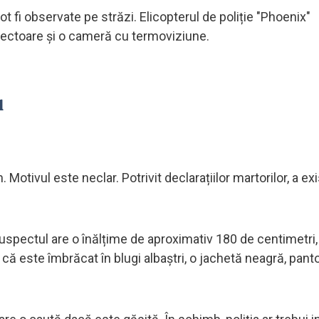
ot fi observate pe străzi. Elicopterul de poliție "Phoenix"
iectoare și o cameră cu termoviziune.
u
Motivul este neclar. Potrivit declarațiilor martorilor, a exi
"Suspectul are o înălțime de aproximativ 180 de centimetri,
că este îmbrăcat în blugi albaștri, o jachetă neagră, pantof