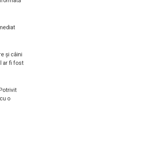
informată
imediat
e și câini
ar fi fost
otrivit
 cu o