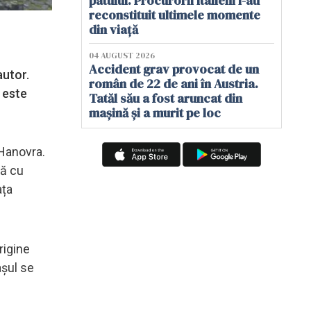
patului. Procurorii italieni i-au
reconstituit ultimele momente
din viață
04 AUGUST 2026
Accident grav provocat de un
autor.
român de 22 de ani în Austria.
 este
Tatăl său a fost aruncat din
mașină și a murit pe loc
 Hanovra.
lă cu
ața
rigine
așul se