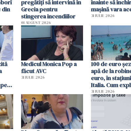
oborî
pregătiţi să intervină în
înainte să închi
 din
Grecia pentru
mașină vara ac
stingerea incendiilor
31 IULIE 2026
01 AUGUST 2026
ită
Medicul Monica Pop a
100 de euro șez
a
făcut AVC
apă de la robine
euro, în stațiuni
31 IULIE 2026
 pe
Italia. Cum expl
 „Vom
autoritățile
31 IULIE 2026