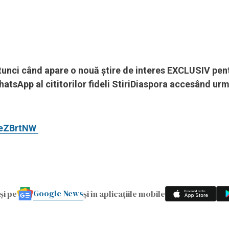
 atunci când apare o nouă știre de interes EXCLUSIV pen
hatsApp al cititorilor fideli StiriDiaspora accesând ur
ueZBrtNW
Google News
și pe
și în aplicațiile mobile