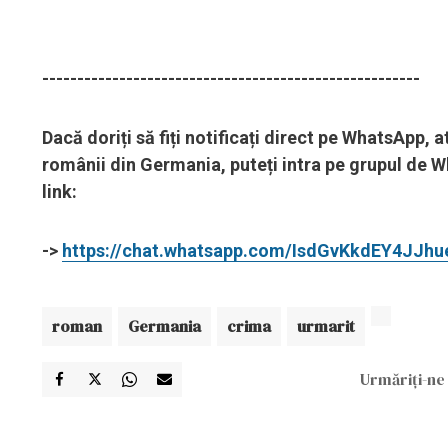
------------------------------------------------------
Dacă doriți să fiți notificați direct pe WhatsApp,
românii din Germania, puteți intra pe grupul de W
link:
->
https://chat.whatsapp.com/IsdGvKkdEY4JJh
roman
Germania
crima
urmarit
Urmăriți-ne 