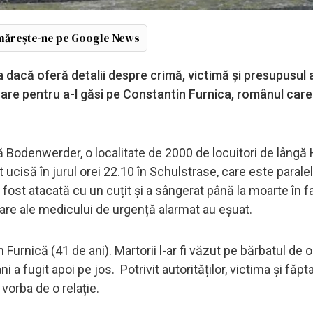
ărește-ne pe Google News
a dacă oferă detalii despre crimă, victimă și presupusul 
oare pentru a-l găsi pe Constantin Furnica, românul care
gă Bodenwerder, o localitate de 2000 de locuitori de lângă
st ucisă în jurul orei 22.10 în Schulstrase, care este parale
a fost atacată cu un cuțit și a sângerat până la moarte în f
itare ale medicului de urgență alarmat au eșuat.
Furnică (41 de ani). Martorii l-ar fi văzut pe bărbatul de o
 a fugit apoi pe jos. Potrivit autorităților, victima și făpt
vorba de o relație.