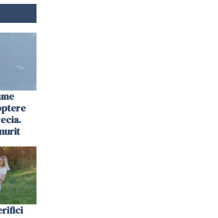
une
optere
ecia.
murit
rifici