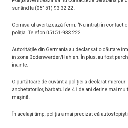
Poliția avertizează să nu contacteze persoana pe car
sunând la (05151) 93 32 22 .
Comisarul avertizează ferm: "Nu intrați în contact 
poliția: Telefon 05151-933 222.
Autoritățile din Germania au declanșat o căutare intern
în zona Bodenwerder/Hehlen. În plus, au fost perche
înainte.
O purtătoare de cuvânt a poliției a declarat miercuri
anchetatorilor, bărbatul de 41 de ani deține mai mu
mașină.
În același timp, poliția a mai precizat că autostopiști