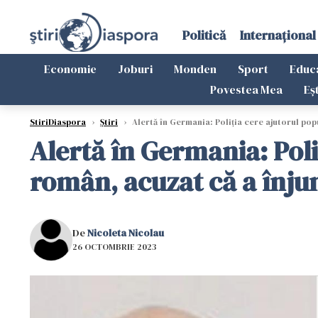
Politică
Internațional
Economie
Joburi
Monden
Sport
Educ
Povestea Mea
Eș
StiriDiaspora
›
Știri
›
Alertă în Germania: Poliția cere ajutorul pop
Alertă în Germania: Poli
român, acuzat că a înju
De
Nicoleta Nicolau
26 OCTOMBRIE 2023