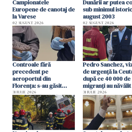
Campionatele
Dunării ar putea c
Europene de canotaj de
sub minimul istoric
la Varese
august 2003
02 AUGUST 2026
02 AUGUST 2026
Controale fără
Pedro Sanchez, viz
precedent pe
de urgență la Ceut
aeroportul din
după ce 40 000 de
Florența: s-au găsit
migranți au năvălit
capete de aligator și o
teritoriul spaniol:
31 IULIE 2026
31 IULIE 2026
sumă imensă de bani
mobiliza toate
resursele"