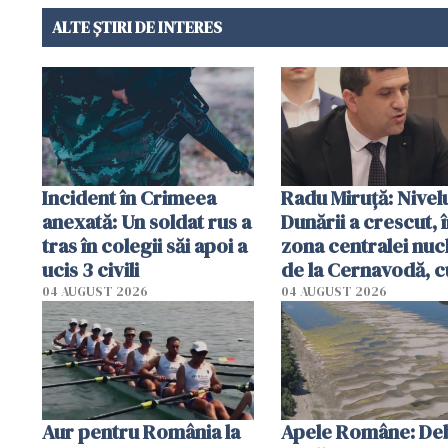
ALTE ȘTIRI DE INTERES
Incident în Crimeea
Radu Miruţă: Nivel
anexată: Un soldat rus a
Dunării a crescut, 
tras în colegii săi apoi a
zona centralei nuc
ucis 3 civili
de la Cernavodă, c
cm faţă de ziua tr
04 AUGUST 2026
04 AUGUST 2026
Aur pentru România la
Apele Române: Deb