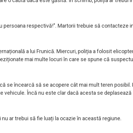
e o caută dacă este găsită. În schimb, poliția ar trebui 
cu persoana respectivă!". Martorii trebuie să contacteze 
ațională a lui Frunică. Miercuri, poliția a folosit elicopter
ziționate mai multe locuri în care se spune că suspectul 
 că se încearcă să se acopere cât mai mult teren posibil. P
lte vehicule. Încă nu este clar dacă acesta se deplasează
i nu ar trebui să fie luați la ocazie în această regiune.