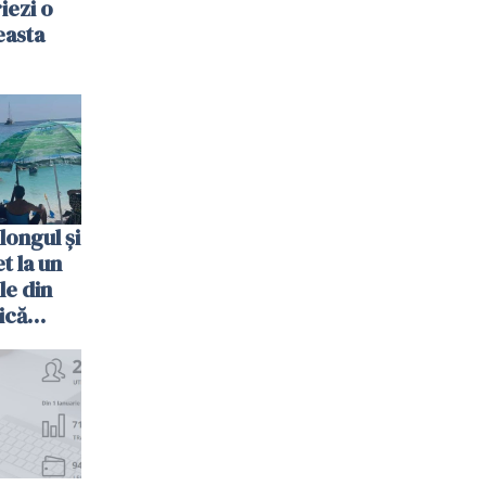
riezi o
easta
longul și
t la un
le din
ică