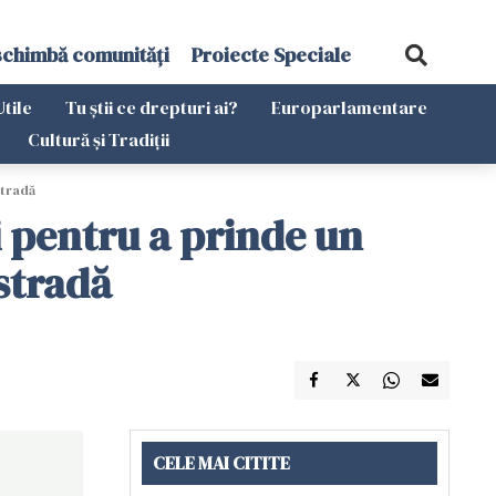
schimbă comunități
Proiecte Speciale
Utile
Tu știi ce drepturi ai?
Europarlamentare
Cultură și Tradiții
stradă
i pentru a prinde un
stradă
CELE MAI CITITE