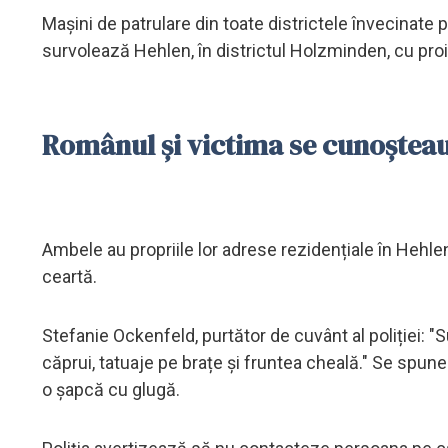
Mașini de patrulare din toate districtele învecinate p
survolează Hehlen, în districtul Holzminden, cu pro
Românul și victima se cunoștea
Ambele au propriile lor adrese rezidențiale în Hehlen. 
ceartă.
Stefanie Ockenfeld, purtător de cuvânt al poliției: 
căprui, tatuaje pe brațe și fruntea cheală." Se spune 
o șapcă cu glugă.