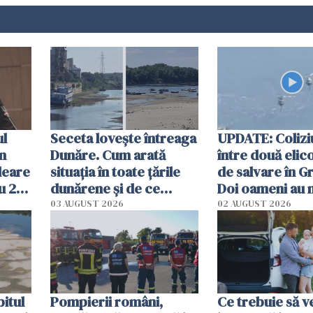
ul
Seceta lovește întreaga
UPDATE: Colizi
în
Dunăre. Cum arată
între două elic
leare
situația în toate țările
de salvare în Gr
u 2
dunărene și de ce
Doi oameni au 
ecută
România resimte
03 AUGUST 2026
02 AUGUST 2026
efectele, deși a plouat
în iulie
itul
Pompierii români,
Ce trebuie să ve