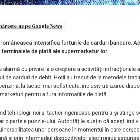
ărește-ne pe Google News
ia românească intensifică furturile de carduri bancare. Ac
e terminalele de plată ale supermarketurilor.
 alarmă cu privire la o creștere a activității infracționale 
tul de carduri de debit. Hoții au trecut de la metodele tradi
ină, la tactici mai sofisticate, inclusiv utilizarea dispo
arketuri pentru a fura informațiile de plată.
d tehnologii noi și tactici ingenioase pentru a-și atinge s
 o parte a puzzle-ului. Autoritățile susțin că acești indiv
 vulnerabilitatea unor persoane în momentul în care cerșes
ană și prin intermediul dispozitivelor electronice ascunse