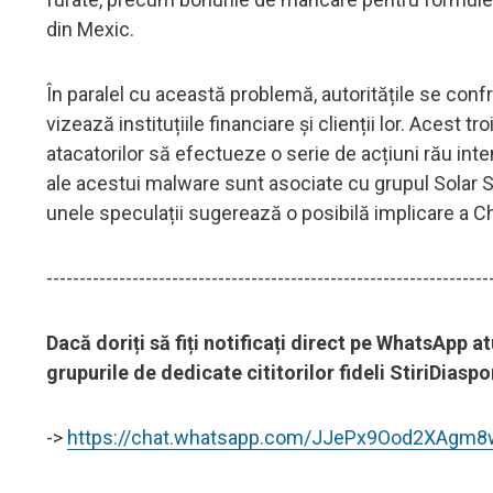
din Mexic.
În paralel cu această problemă, autoritățile se confr
vizează instituțiile financiare și clienții lor. Acest
atacatorilor să efectueze o serie de acțiuni rău inte
ale acestui malware sunt asociate cu grupul Solar Spi
unele speculații sugerează o posibilă implicare a Ch
-------------------------------------------------------------------
Dacă doriți să fiți notificați direct pe WhatsApp a
grupurile de dedicate cititorilor fideli StiriDias
->
https://chat.whatsapp.com/JJePx9Ood2XAgm