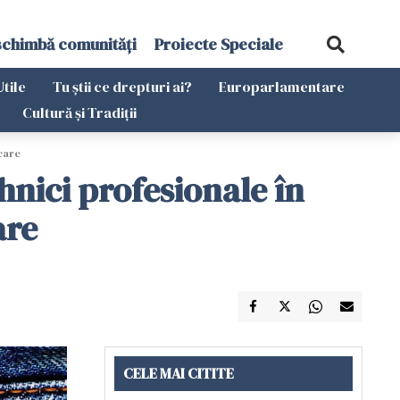
schimbă comunități
Proiecte Speciale
Utile
Tu știi ce drepturi ai?
Europarlamentare
Cultură și Tradiții
ncare
hnici profesionale în
are
CELE MAI CITITE