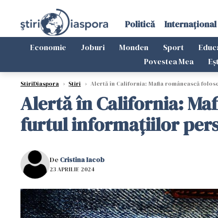
Politică
Internațional
Economie
Joburi
Monden
Sport
Educ
Povestea Mea
Eș
StiriDiaspora
›
Știri
›
Alertă în California: Mafia românească folose
Alertă în California: Ma
furtul informațiilor per
De
Cristina Iacob
23 APRILIE 2024