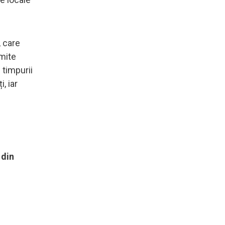
, care
rmite
 timpurii
, iar
 din