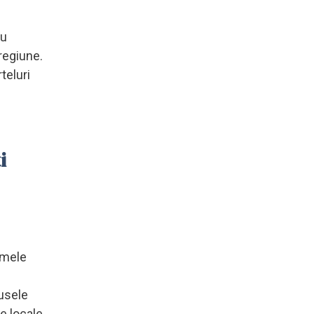
au
regiune.
teluri
i
amele
dusele
e locale