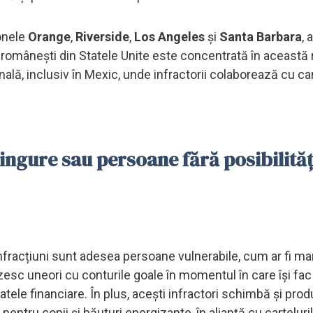
zonele
Orange
,
Riverside
,
Los Angeles
și
Santa Barbara
, 
i românești din Statele Unite este concentrată în această 
nală, inclusiv în Mexic, unde infractorii colaborează cu car
ingure sau persoane fără posibilităț
nfracțiuni sunt adesea persoane vulnerabile, cum ar fi m
ezesc uneori cu conturile goale în momentul în care își fac
ele financiare. În plus, acești infractori schimbă și pro
ntru copii și băuturi energizante, în alianță cu carteluril