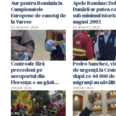
Aur pentru România la
Apele Române: Deb
Campionatele
Dunării ar putea c
Europene de canotaj de
sub minimul istoric
la Varese
august 2003
02 AUGUST 2026
02 AUGUST 2026
Controale fără
Pedro Sanchez, viz
precedent pe
de urgență la Ceut
aeroportul din
după ce 40 000 de
Florența: s-au găsit
migranți au năvălit
capete de aligator și o
teritoriul spaniol:
31 IULIE 2026
31 IULIE 2026
sumă imensă de bani
mobiliza toate
resursele"