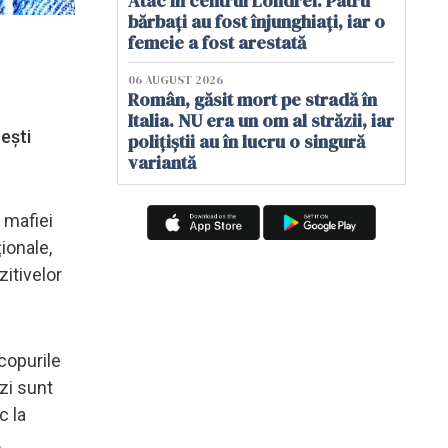
Atac în centrul Londrei. Patru
bărbați au fost înjunghiați, iar o
femeie a fost arestată
06 AUGUST 2026
Român, găsit mort pe stradă în
Italia. NU era un om al străzii, iar
ești
polițiștii au în lucru o singură
variantă
a mafiei
ționale,
zitivelor
copurile
izi sunt
c la
.