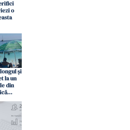
rifici
riezi o
easta
longul și
t la un
le din
ică