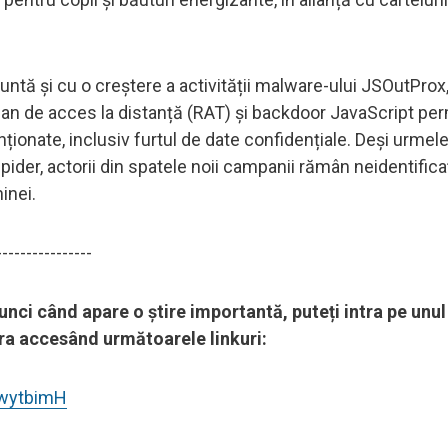
untă și cu o creștere a activității malware-ului JSOutProx
 troian de acces la distanță (RAT) și backdoor JavaScript pe
nționate, inclusiv furtul de date confidențiale. Deși urmele
der, actorii din spatele noii campanii rămân neidentificați
inei.
----------------
tunci când apare o știre importantă, puteți intra pe unul
pora accesând următoarele linkuri:
8wytbimH