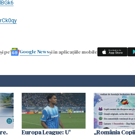
lBGk6
UrCk0qy
Google News
și pe
și în aplicațiile mobile
re.
Europa League: U'
„România Copii