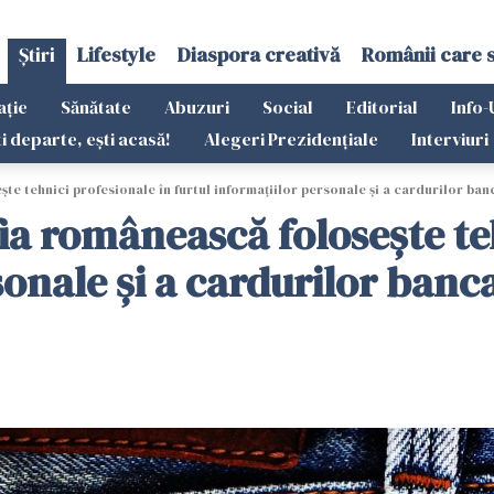
Știri
Lifestyle
Diaspora creativă
Românii care 
ație
Sănătate
Abuzuri
Social
Editorial
Info-
ti departe, ești acasă!
Alegeri Prezidențiale
Interviuri
ște tehnici profesionale în furtul informațiilor personale și a cardurilor ba
fia românească folosește te
sonale și a cardurilor banc