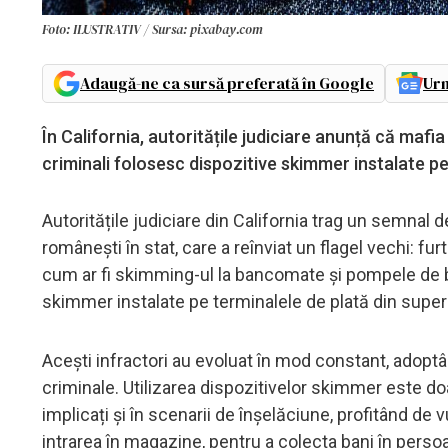
Foto: ILUSTRATIV / Sursa: pixabay.com
Adaugă-ne ca sursă preferată în Google
Urm
În California, autoritățile judiciare anunță că maf
criminali folosesc dispozitive skimmer instalate p
Autoritățile judiciare din California trag un semnal de
românești în stat, care a reînviat un flagel vechi: fur
cum ar fi skimming-ul la bancomate și pompele de benz
skimmer instalate pe terminalele de plată din superm
Acești infractori au evoluat în mod constant, adoptân
criminale. Utilizarea dispozitivelor skimmer este doar
implicați și în scenarii de înșelăciune, profitând de
intrarea în magazine, pentru a colecta bani în perso