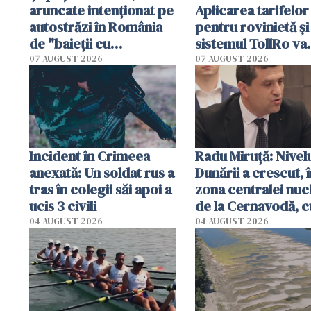
aruncate intenționat pe
Aplicarea tarifelor
autostrăzi în România
pentru rovinietă şi
de "baieții cu
sistemul TollRo va
platforme": "Mi-au
începe la 1 octomb
07 AUGUST 2026
07 AUGUST 2026
cerut 1200 lei să mă
tracteze"
Incident în Crimeea
Radu Miruţă: Nivel
anexată: Un soldat rus a
Dunării a crescut, 
tras în colegii săi apoi a
zona centralei nuc
ucis 3 civili
de la Cernavodă, c
cm faţă de ziua tr
04 AUGUST 2026
04 AUGUST 2026