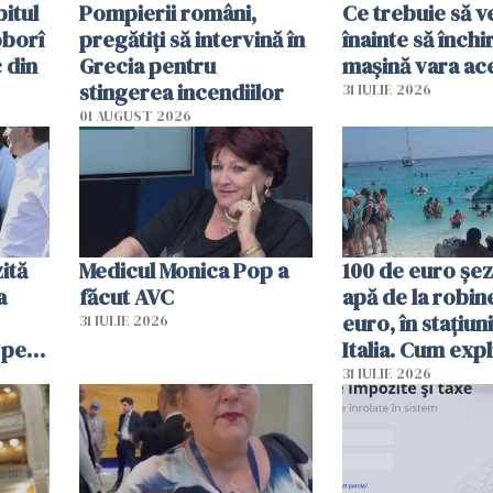
itul
Pompierii români,
Ce trebuie să ve
oborî
pregătiţi să intervină în
înainte să închi
 din
Grecia pentru
mașină vara ac
stingerea incendiilor
31 IULIE 2026
01 AUGUST 2026
ită
Medicul Monica Pop a
100 de euro șez
a
făcut AVC
apă de la robine
euro, în stațiuni
31 IULIE 2026
 pe
Italia. Cum expl
 „Vom
autoritățile
31 IULIE 2026