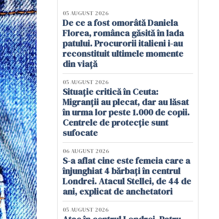
05 AUGUST 2026
De ce a fost omorâtă Daniela
Florea, românca găsită în lada
patului. Procurorii italieni i-au
reconstituit ultimele momente
din viață
05 AUGUST 2026
Situație critică în Ceuta:
Migranții au plecat, dar au lăsat
în urma lor peste 1.000 de copii.
Centrele de protecție sunt
sufocate
06 AUGUST 2026
S-a aflat cine este femeia care a
înjunghiat 4 bărbați în centrul
Londrei. Atacul Stellei, de 44 de
ani, explicat de anchetatori
05 AUGUST 2026