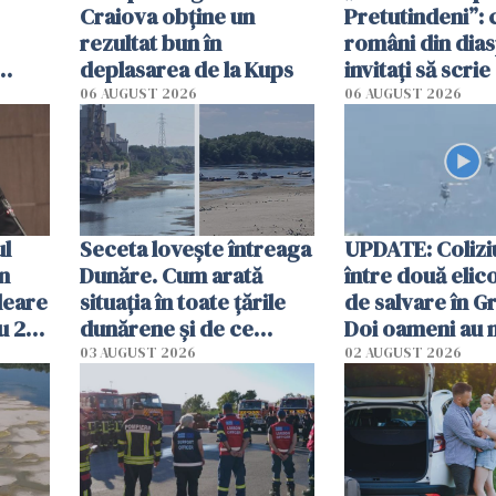
Craiova obține un
Pretutindeni”: c
rezultat bun în
români din dia
deplasarea de la Kups
invitați să scri
rie
România într-u
06 AUGUST 2026
06 AUGUST 2026
special
ul
Seceta lovește întreaga
UPDATE: Colizi
în
Dunăre. Cum arată
între două elic
leare
situația în toate țările
de salvare în Gr
u 2
dunărene și de ce
Doi oameni au 
ecută
România resimte
03 AUGUST 2026
02 AUGUST 2026
efectele, deși a plouat
în iulie