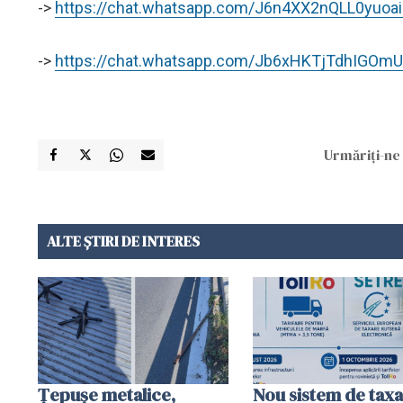
->
https://chat.whatsapp.com/J6n4XX2nQLL0yuoai
->
https://chat.whatsapp.com/Jb6xHKTjTdhIGOm
Urmăriți-ne 
ALTE ȘTIRI DE INTERES
Țepușe metalice,
Nou sistem de taxa