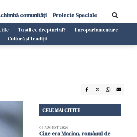
schimbă comunități
Proiecte Speciale
Utile
Tu știi ce drepturi ai?
Europarlamentare
Cultură și Tradiții
CELE MAI CITITE
04 AUGUST 2026
Cine era Marian, românul de