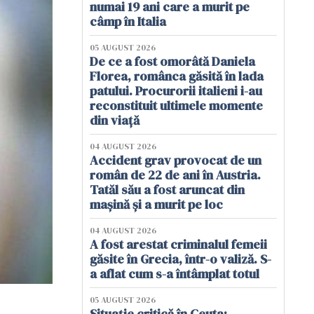
numai 19 ani care a murit pe
câmp în Italia
05 AUGUST 2026
De ce a fost omorâtă Daniela
Florea, românca găsită în lada
patului. Procurorii italieni i-au
reconstituit ultimele momente
din viață
04 AUGUST 2026
Accident grav provocat de un
român de 22 de ani în Austria.
Tatăl său a fost aruncat din
mașină și a murit pe loc
04 AUGUST 2026
A fost arestat criminalul femeii
găsite în Grecia, într-o valiză. S-
a aflat cum s-a întâmplat totul
05 AUGUST 2026
Situație critică în Ceuta: