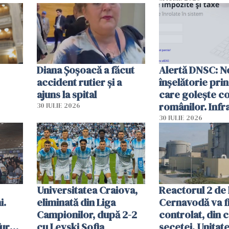
Diana Șoșoacă a făcut
Alertă DNSC: N
accident rutier și a
înșelătorie pri
ajuns la spital
care golește co
românilor. Infr
30 IULIE 2026
folosesc numel
30 IULIE 2026
Ghișeul.ro și al 
Române
Universitatea Craiova,
Reactorul 2 de 
i.
eliminată din Liga
Cernavodă va fi
Campionilor, după 2-2
controlat, din 
furau
cu Levski Sofia
secetei. Unitate