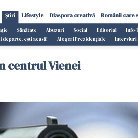
Știri
Lifestyle
Diaspora creativă
Românii care 
ație
Sănătate
Abuzuri
Social
Editorial
Info-
ti departe, ești acasă!
Alegeri Prezidențiale
Interviuri
n centrul Vienei