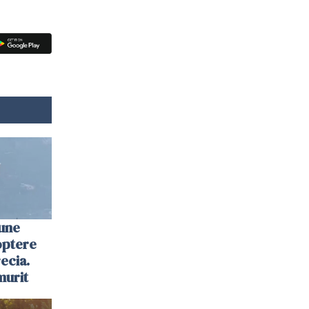
une
optere
ecia.
murit