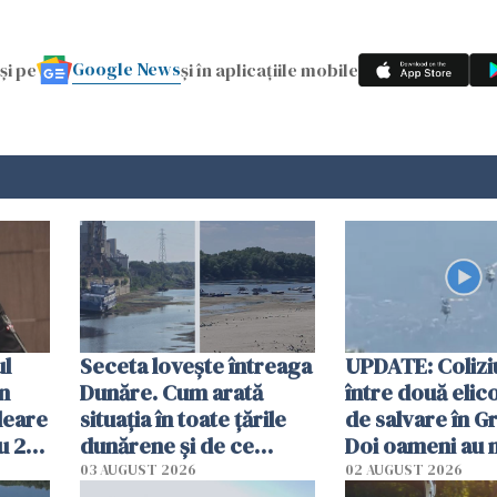
Google News
și pe
și în aplicațiile mobile
ul
Seceta lovește întreaga
UPDATE: Colizi
în
Dunăre. Cum arată
între două elic
leare
situația în toate țările
de salvare în Gr
u 2
dunărene și de ce
Doi oameni au 
ecută
România resimte
03 AUGUST 2026
02 AUGUST 2026