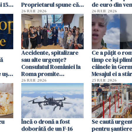
i 15
Proprietarul spune că
de euro din veni
s-a apărat cu un cuțit
ascunși de autor
26 IULIE 2026
26 IULIE 2026
Accidente, spitalizare
Ce a pățit o ro
bă
sau alte urgențe?
timp ce își pli
Consulatul României la
câinele în Germ
 uși
Roma promite
Mesajul ei a stâr
u
intervenții în doar 24
dezbateri apri
26 IULIE 2026
25 IULIE 2026
de ore
cu
Încă o dronă a fost
Se caută urgen
doborâtă de un F-16
pentru șantiere