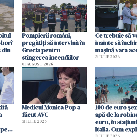
efectele, deși a plouat
în iulie
itul
Pompierii români,
Ce trebuie să ve
oborî
pregătiţi să intervină în
înainte să închi
 din
Grecia pentru
mașină vara ac
stingerea incendiilor
31 IULIE 2026
01 AUGUST 2026
ită
Medicul Monica Pop a
100 de euro șez
a
făcut AVC
apă de la robine
euro, în stațiuni
31 IULIE 2026
 pe
Italia. Cum expl
 „Vom
autoritățile
31 IULIE 2026