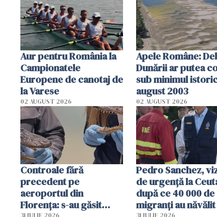
Aur pentru România la
Apele Române: Deb
Campionatele
Dunării ar putea c
Europene de canotaj de
sub minimul istoric
la Varese
august 2003
02 AUGUST 2026
02 AUGUST 2026
Controale fără
Pedro Sanchez, viz
precedent pe
de urgență la Ceut
aeroportul din
după ce 40 000 de
Florența: s-au găsit
migranți au năvălit
capete de aligator și o
teritoriul spaniol:
31 IULIE 2026
31 IULIE 2026