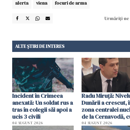
alerta
viena
focuri de arma
Urmăriți-ne 
ALTE ȘTIRI DE INTERES
Incident în Crimeea
Radu Miruţă: Nivel
anexată: Un soldat rus a
Dunării a crescut, 
tras în colegii săi apoi a
zona centralei nuc
ucis 3 civili
de la Cernavodă, c
cm faţă de ziua tr
04 AUGUST 2026
04 AUGUST 2026