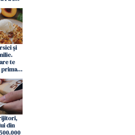
sici și
ilie.
are te
a prima
ijitori,
lui din
 500.000