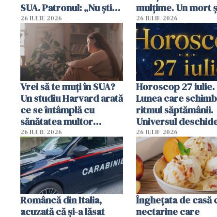
SUA. Patronul: „Nu știu
mulțime. Un mort ș
ce o să mă fac fără voi”
răniți
26 IULIE 2026
26 IULIE 2026
Vrei să te muți în SUA?
Horoscop 27 iulie.
Un studiu Harvard arată
Lunea care schim
ce se întâmplă cu
ritmul săptămânii.
sănătatea multor
Universul deschide
imigranți
neașteptate pentr
26 IULIE 2026
26 IULIE 2026
unele zodii
Româncă din Italia,
Înghețata de casă 
acuzată că și-a lăsat
nectarine care