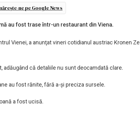
ărește-ne pe Google News
mă au fost trase într-un restaurant din Viena.
trul Vienei, a anunţat vineri cotidianul austriac Kronen Ze
ent, adăugând că detaliile nu sunt deocamdată clare.
ne au fost rănite, fără a-şi preciza sursele.
oană a fost ucisă.