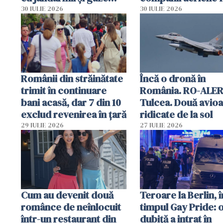
lacrimogene
parfumuri, ceasuri 
30 IULIE 2026
30 IULIE 2026
mâncarea destinat
vânzării
Românii din străinătate
Încă o dronă în
trimit în continuare
România. RO-ALER
bani acasă, dar 7 din 10
Tulcea. Două avio
exclud revenirea în țară
ridicate de la sol
29 IULIE 2026
27 IULIE 2026
Cum au devenit două
Teroare la Berlin, î
românce de neînlocuit
timpul Gay Pride: 
într-un restaurant din
dubiță a intrat în