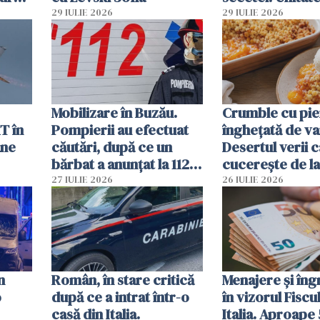
și
deja oprită
29 IULIE 2026
29 IULIE 2026
ă
Mobilizare în Buzău.
Crumble cu pier
T în
Pompierii au efectuat
înghețată de van
ane
căutări, după ce un
Desertul verii c
bărbat a anunțat la 112
cucerește de l
că a văzut un obiect
lingură
27 IULIE 2026
26 IULIE 2026
luminos
n
Român, în stare critică
Menajere și îngr
o
după ce a intrat într-o
în vizorul Fiscu
casă din Italia.
Italia. Aproape