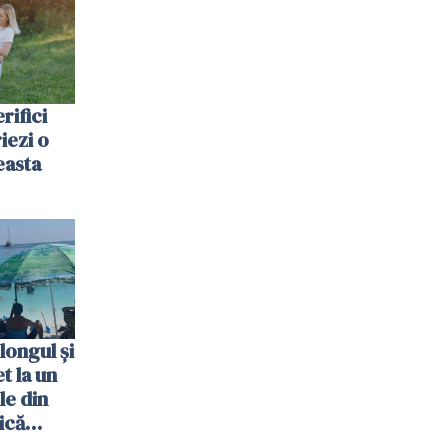
rifici
riezi o
easta
longul și
t la un
le din
ică