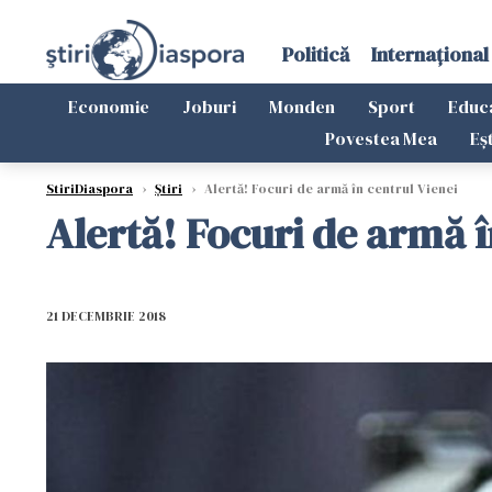
Politică
Internațional
Economie
Joburi
Monden
Sport
Educ
Povestea Mea
Eș
StiriDiaspora
›
Știri
›
Alertă! Focuri de armă în centrul Vienei
Alertă! Focuri de armă î
21 DECEMBRIE 2018