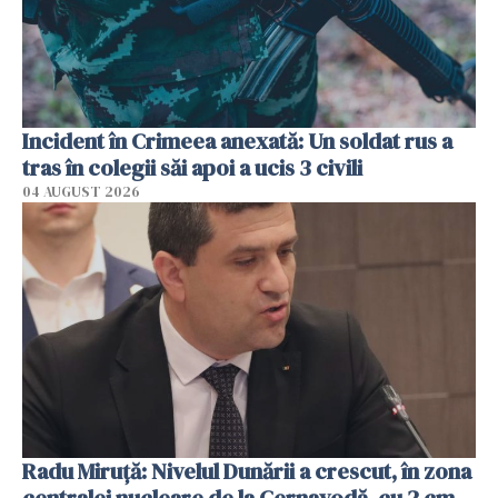
Incident în Crimeea anexată: Un soldat rus a
tras în colegii săi apoi a ucis 3 civili
04 AUGUST 2026
Radu Miruţă: Nivelul Dunării a crescut, în zona
centralei nucleare de la Cernavodă, cu 2 cm