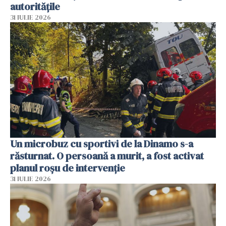
autoritățile
31 IULIE 2026
Un microbuz cu sportivi de la Dinamo s-a
răsturnat. O persoană a murit, a fost activat
planul roșu de intervenție
31 IULIE 2026