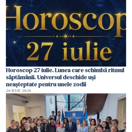
Horoscop 27 iulie. Lunea care schimbă ritmul
săptămânii. Universul deschide uși
neașteptate pentru unele zodii
26 IULIE 2026