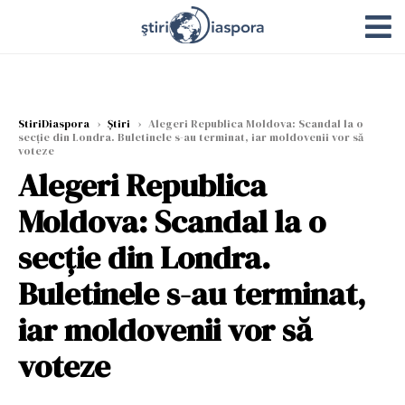
StiriDiaspora
›
Știri
›
Alegeri Republica Moldova: Scandal la o
secție din Londra. Buletinele s-au terminat, iar moldovenii vor să
voteze
Alegeri Republica
Moldova: Scandal la o
secție din Londra.
Buletinele s-au terminat,
iar moldovenii vor să
voteze