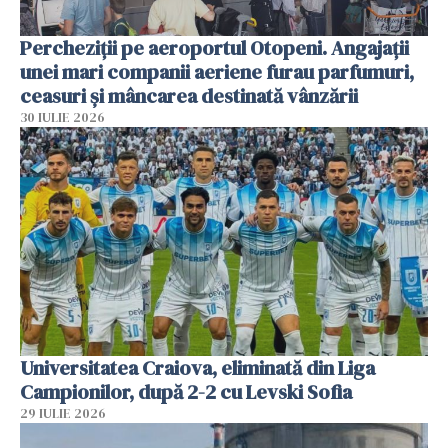
Percheziții pe aeroportul Otopeni. Angajații
unei mari companii aeriene furau parfumuri,
ceasuri și mâncarea destinată vânzării
30 IULIE 2026
Universitatea Craiova, eliminată din Liga
Campionilor, după 2-2 cu Levski Sofia
29 IULIE 2026