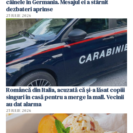
câinele în Germania. Mesajul ei a stârnit
dezbateri aprinse
25 IULIE 2026
Româncă din Italia, acuzată că și-a lăsat copiii
singuri în casă pentru a merge la mall. Vecinii
au dat alarma
25 IULIE 2026