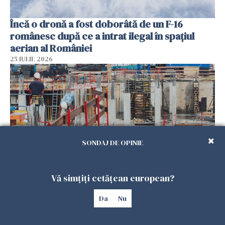
Încă o dronă a fost doborâtă de un F-16
românesc după ce a intrat ilegal în spațiul
aerian al României
25 IULIE 2026
SONDAJ DE OPINIE
Vă simțiți cetățean european?
Se caută urgent români pentru șantiere din
Marea Britanie. Salarii de până la 29 de lire pe
Da
Nu
oră
25 IULIE 2026