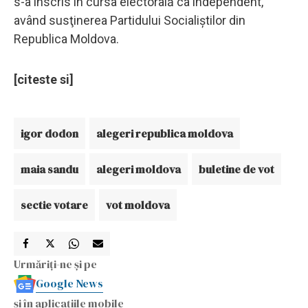
s-a înscris în cursa electorală ca independent,
având susţinerea Partidului Socialiştilor din
Republica Moldova.
[citeste si]
igor dodon
alegeri republica moldova
maia sandu
alegeri moldova
buletine de vot
sectie votare
vot moldova
Urmăriți-ne și pe
Google News
și în aplicațiile mobile