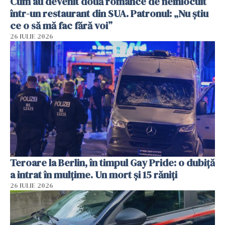
Cum au devenit două românce de neînlocuit
într-un restaurant din SUA. Patronul: „Nu știu
ce o să mă fac fără voi”
26 IULIE 2026
Teroare la Berlin, în timpul Gay Pride: o dubiță
a intrat în mulțime. Un mort și 15 răniți
26 IULIE 2026