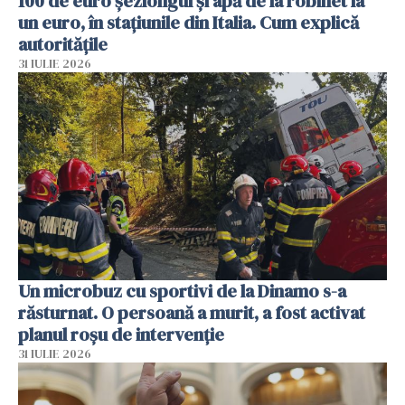
100 de euro șezlongul și apă de la robinet la
un euro, în stațiunile din Italia. Cum explică
autoritățile
31 IULIE 2026
Un microbuz cu sportivi de la Dinamo s-a
răsturnat. O persoană a murit, a fost activat
planul roșu de intervenție
31 IULIE 2026