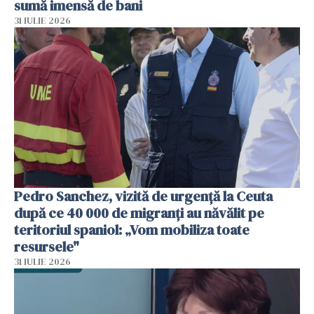
sumă imensă de bani
31 IULIE 2026
Pedro Sanchez, vizită de urgență la Ceuta
după ce 40 000 de migranți au năvălit pe
teritoriul spaniol: „Vom mobiliza toate
resursele"
31 IULIE 2026