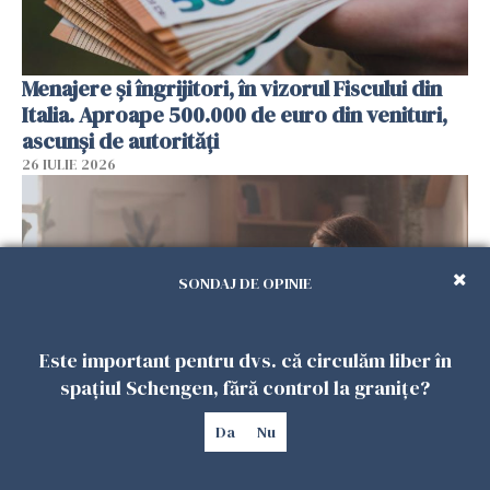
Menajere și îngrijitori, în vizorul Fiscului din
Italia. Aproape 500.000 de euro din venituri,
ascunși de autorități
26 IULIE 2026
SONDAJ DE OPINIE
Este important pentru dvs. că circulăm liber în
spațiul Schengen, fără control la granițe?
Da
Nu
Vrei să te muți în SUA? Un studiu Harvard
arată ce se întâmplă cu sănătatea multor