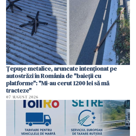
Țepușe metalice, aruncate intenționat pe
autostrăzi în România de "baieții cu
platforme": "Mi-au cerut 1200 lei să mă
tracteze"
07 AUGUST 2026