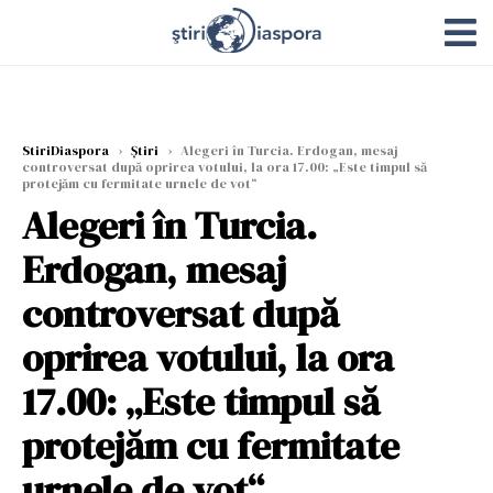
StiriDiaspora
›
Știri
›
Alegeri în Turcia. Erdogan, mesaj
controversat după oprirea votului, la ora 17.00: „Este timpul să
protejăm cu fermitate urnele de vot“
Alegeri în Turcia.
Erdogan, mesaj
controversat după
oprirea votului, la ora
17.00: „Este timpul să
protejăm cu fermitate
urnele de vot“