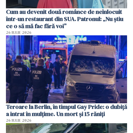
Cum au devenit două românce de neînlocuit
într-un restaurant din SUA. Patronul: „Nu știu
ce o să mă fac fără voi”
26 IULIE 2026
Teroare la Berlin, în timpul Gay Pride: o dubiță
a intrat în mulțime. Un mort și 15 răniți
26 IULIE 2026