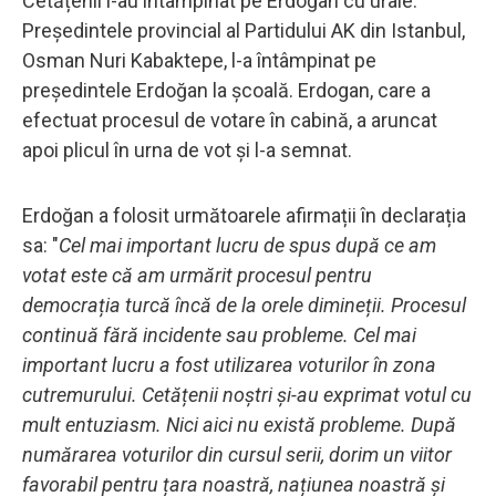
Cetățenii l-au întâmpinat pe Erdoğan cu urale.
Președintele provincial al Partidului AK din Istanbul,
Osman Nuri Kabaktepe, l-a întâmpinat pe
președintele Erdoğan la școală. Erdogan, care a
efectuat procesul de votare în cabină, a aruncat
apoi plicul în urna de vot și l-a semnat.
Erdoğan a folosit următoarele afirmații în declarația
sa: "
Cel mai important lucru de spus după ce am
votat este că am urmărit procesul pentru
democrația turcă încă de la orele dimineții. Procesul
continuă fără incidente sau probleme. Cel mai
important lucru a fost utilizarea voturilor în zona
cutremurului. Cetățenii noștri și-au exprimat votul cu
mult entuziasm. Nici aici nu există probleme. După
numărarea voturilor din cursul serii, dorim un viitor
favorabil pentru țara noastră, națiunea noastră și