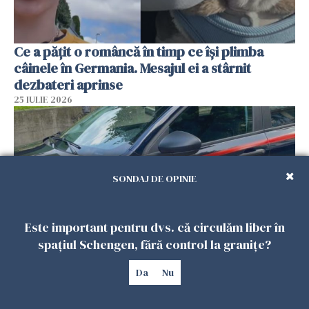
Ce a pățit o româncă în timp ce își plimba
câinele în Germania. Mesajul ei a stârnit
dezbateri aprinse
25 IULIE 2026
SONDAJ DE OPINIE
Este important pentru dvs. că circulăm liber în
spațiul Schengen, fără control la granițe?
Româncă din Italia, acuzată că și-a lăsat copiii
Da
Nu
singuri în casă pentru a merge la mall. Vecinii
au dat alarma