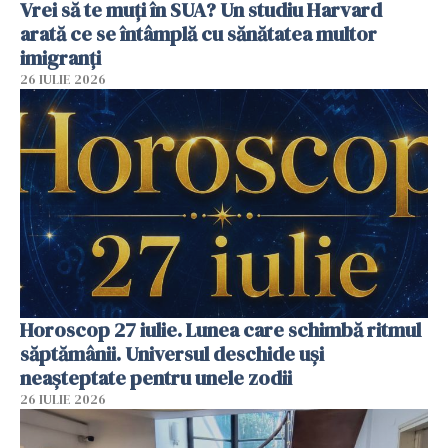
Vrei să te muți în SUA? Un studiu Harvard
arată ce se întâmplă cu sănătatea multor
imigranți
26 IULIE 2026
Horoscop 27 iulie. Lunea care schimbă ritmul
săptămânii. Universul deschide uși
neașteptate pentru unele zodii
26 IULIE 2026