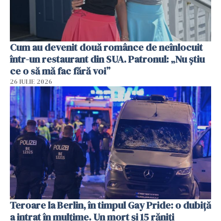
Cum au devenit două românce de neînlocuit
într-un restaurant din SUA. Patronul: „Nu știu
ce o să mă fac fără voi”
26 IULIE 2026
Teroare la Berlin, în timpul Gay Pride: o dubiță
a intrat în mulțime. Un mort și 15 răniți