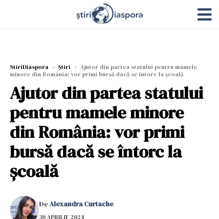
StiriDiaspora
›
Știri
›
Ajutor din partea statului pentru mamele
minore din România: vor primi bursă dacă se întorc la școală
Ajutor din partea statului
pentru mamele minore
din România: vor primi
bursă dacă se întorc la
școală
De
Alexandra Curtache
30 APRILIE 2024