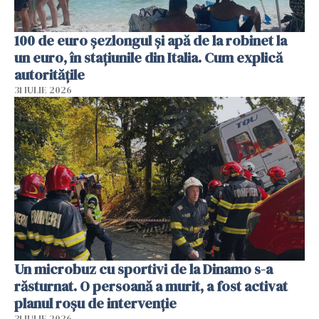
100 de euro șezlongul și apă de la robinet la
un euro, în stațiunile din Italia. Cum explică
autoritățile
31 IULIE 2026
Un microbuz cu sportivi de la Dinamo s-a
răsturnat. O persoană a murit, a fost activat
planul roșu de intervenție
31 IULIE 2026