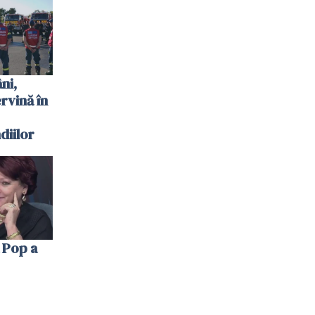
 plouat
ni,
ervină în
diilor
 Pop a