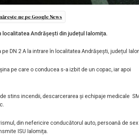
ărește-ne pe Google News
n localitatea Andrășești din județul Ialomița.
 pe DN 2 A la intrare în localitatea Andrășești, județul Ialo
şina pe care o conducea s-a izbit de un copac, iar apoi
ă de stins incendii, descarcerarea și echipaje medicale 
c.
rismul, din nefericire conducătorul auto, persoană de sex
ansmite ISU Ialomița.