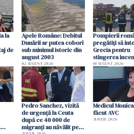
efectele, deși a
în iulie
a la
Apele Române: Debitul
Pompierii româ
Dunării ar putea coborî
pregătiţi să int
aj de
sub minimul istoric din
Grecia pentru
august 2003
stingerea incen
02 AUGUST 2026
01 AUGUST 2026
Pedro Sanchez, vizită
Medicul Monica
de urgență la Ceuta
făcut AVC
după ce 40 000 de
31 IULIE 2026
t
migranți au năvălit pe
31 IULIE 2026