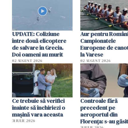
special
UPDATE: Coliziune
Aur pentru Români
între două elicoptere
Campionatele
de salvare în Grecia.
Europene de canot
Doi oameni au murit
la Varese
02 AUGUST 2026
02 AUGUST 2026
Ce trebuie să verifici
Controale fără
înainte să închiriezi o
precedent pe
mașină vara aceasta
aeroportul din
Florența: s-au găsi
31 IULIE 2026
31 IULIE 2026