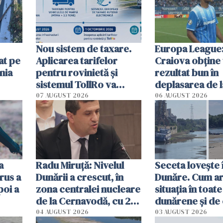
Nou sistem de taxare.
Europa League:
at pe
Aplicarea tarifelor
Craiova obține
nia
pentru rovinietă şi
rezultat bun în
sistemul TollRo va
deplasarea de 
începe la 1 octombrie
07 AUGUST 2026
06 AUGUST 2026
ă
a
Radu Miruţă: Nivelul
Seceta lovește 
rus a
Dunării a crescut, în
Dunăre. Cum ar
poi a
zona centralei nucleare
situația în toate
de la Cernavodă, cu 2
dunărene și de
cm faţă de ziua trecută
România resim
04 AUGUST 2026
03 AUGUST 2026