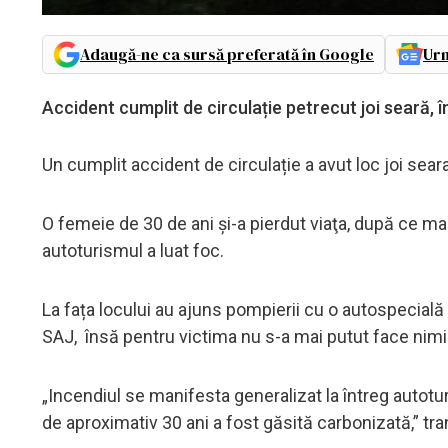
Adaugă-ne ca sursă preferată în Google
Urm
Accident cumplit de circulație petrecut joi seară, î
Un cumplit accident de circulație a avut loc joi seara
O femeie de 30 de ani şi-a pierdut viaţa, după ce ma
autoturismul a luat foc.
La fața locului au ajuns pompierii cu o autospecial
SAJ, însă pentru victima nu s-a mai putut face nimi
„Incendiul se manifesta generalizat la întreg autotu
de aproximativ 30 ani a fost găsită carbonizată,” tr