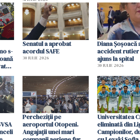
și o
teritoriul spaniol: „Vom
ni
mobiliza toate
resursele"
Senatul a aprobat
Diana Șoșoacă a
mo s-
acordul SAFE
accident rutier 
soană
ajuns la spital
30 IULIE 2026
vat
30 IULIE 2026
Percheziții pe
Universitatea C
SVSA
aeroportul Otopeni.
eliminată din Li
nceli
Angajații unei mari
Campionilor, d
e
companii aeriene furau
cu Levski Sofia