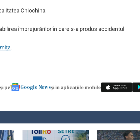
calitatea Chiochina.
abilirea împrejurărilor în care s-a produs accidentul.
omița
.
Google News
și pe
și în aplicațiile mobile