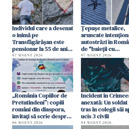
Individul care a desenat
Țepușe metalice,
o inimă pe
aruncate intențion
Transfăgărășan este
autostrăzi în Româ
pensionar la 55 de ani.
de "baieții cu
Poliția l-a identificat
platforme": "Mi-au
07 AUGUST 2026
07 AUGUST 2026
cerut 1200 lei să m
tracteze"
„România Copiilor de
Incident în Crimee
Pretutindeni”: copiii
anexată: Un soldat 
români din diaspora,
tras în colegii săi a
invitați să scrie despre
ucis 3 civili
România într-un volum
06 AUGUST 2026
04 AUGUST 2026