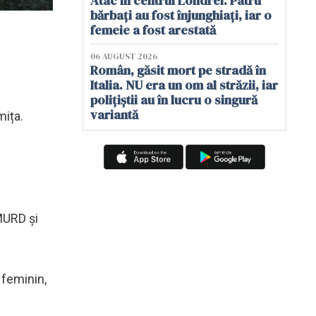
Atac în centrul Londrei. Patru
bărbați au fost înjunghiați, iar o
femeie a fost arestată
06 AUGUST 2026
Român, găsit mort pe stradă în
Italia. NU era un om al străzii, iar
polițiștii au în lucru o singură
variantă
mița.
SMURD și
 feminin,