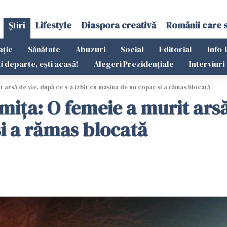
Știri
Lifestyle
Diaspora creativă
Românii care 
ație
Sănătate
Abuzuri
Social
Editorial
Info-
ti departe, ești acasă!
Alegeri Prezidențiale
Interviuri
t arsă de vie, după ce s-a izbit cu mașina de un copac și a rămas blocată
mița: O femeie a murit arsă 
i a rămas blocată