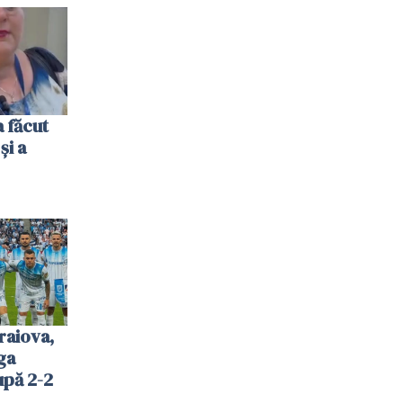
 făcut
și a
raiova,
ga
upă 2-2