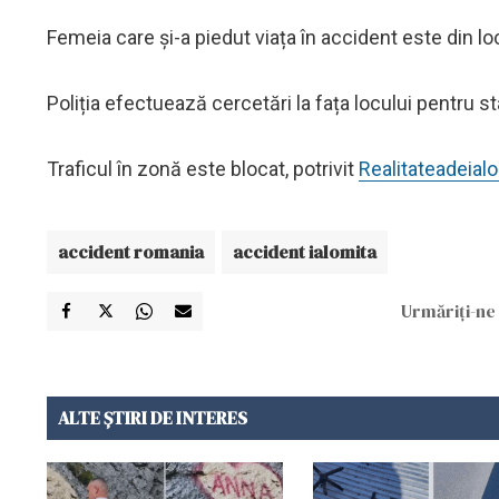
Femeia care și-a piedut viața în accident este din lo
Poliția efectuează cercetări la fața locului pentru st
Traficul în zonă este blocat, potrivit
Realitateadeial
accident romania
accident ialomita
Urmăriți-ne 
ALTE ȘTIRI DE INTERES