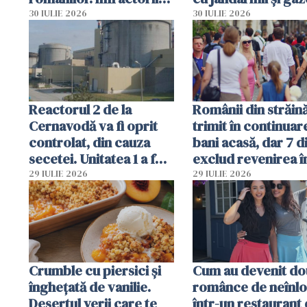
folosesc numele
lacrimogene
30 IULIE 2026
30 IULIE 2026
Ghișeul.ro și al Poliției
Române
Reactorul 2 de la
Românii din străin
Cernavodă va fi oprit
trimit în continuar
controlat, din cauza
bani acasă, dar 7 d
secetei. Unitatea 1 a fost
exclud revenirea î
deja oprită
29 IULIE 2026
29 IULIE 2026
Crumble cu piersici și
Cum au devenit do
înghețată de vanilie.
românce de neînlo
Desertul verii care te
într-un restaurant 