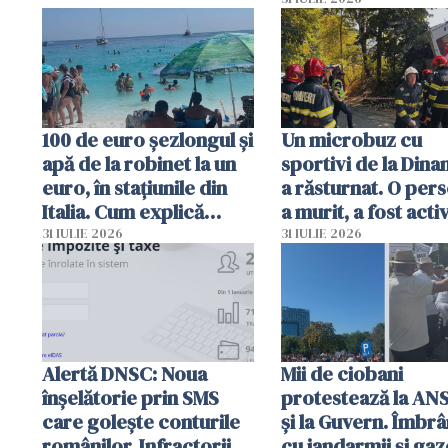
capete de aligator 
sumă imensă de ba
100 de euro șezlongul și
Un microbuz cu
apă de la robinet la un
sportivi de la Dina
euro, în stațiunile din
a răsturnat. O per
Italia. Cum explică
a murit, a fost acti
autoritățile
planul roșu de
31 IULIE 2026
31 IULIE 2026
intervenție
Alertă DNSC: Noua
Mii de ciobani
înșelătorie prin SMS
protestează la AN
care golește conturile
și la Guvern. Îmbrâ
românilor. Infractorii
cu jandarmii și gaz