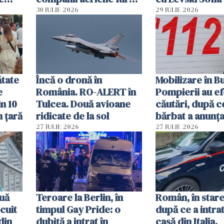
parfumuri, ceasuri și
30 IULIE 2026
29 IULIE 2026
mâncarea destinată
vânzării
ătate
Încă o dronă în
Mobilizare în B
e
România. RO-ALERT în
Pompierii au ef
in 10
Tulcea. Două avioane
căutări, după c
n țară
ridicate de la sol
bărbat a anunțat
că a văzut un o
27 IULIE 2026
27 IULIE 2026
luminos
uă
Teroare la Berlin, în
Român, în stare
cuit
timpul Gay Pride: o
după ce a intrat
din
dubiță a intrat în
casă din Italia.