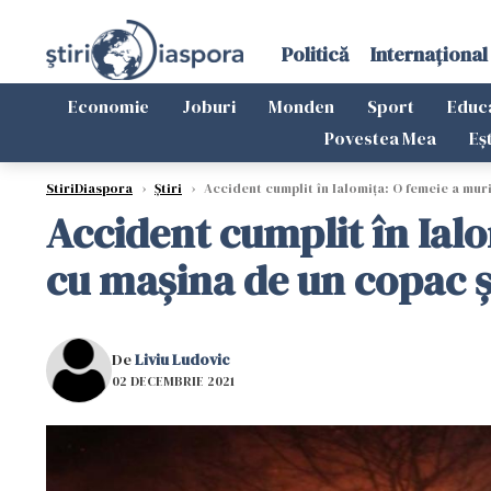
Politică
Internațional
Economie
Joburi
Monden
Sport
Educ
Povestea Mea
Eș
StiriDiaspora
›
Știri
›
Accident cumplit în Ialomița: O femeie a muri
Accident cumplit în Ialo
cu mașina de un copac ș
De
Liviu Ludovic
02 DECEMBRIE 2021