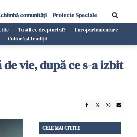
schimbă comunități
Proiecte Speciale
Utile
Tu știi ce drepturi ai?
Europarlamentare
Cultură și Tradiții
de vie, după ce s-a izbit
CELE MAI CITITE