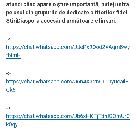
atunci când apare o știre importantă, puteți intra
pe unul din grupurile de dedicate cititorilor fideli
StiriDiaspora accesând următoarele linkuri:
->
https://chat.whatsapp.com/JJePx9Ood2XAgm8wy
tbimH
->
https://chat.whatsapp.com/J6n4XX2nQLL0yuoailB
Gk6
->
https://chat.whatsapp.com/Jb6xHKTjTdhIGOmUrC
k0qy