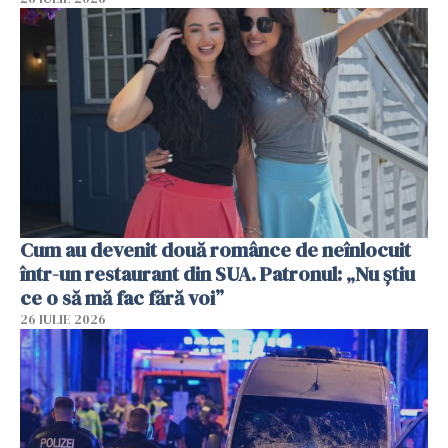
Cum au devenit două românce de neînlocuit
într-un restaurant din SUA. Patronul: „Nu știu
ce o să mă fac fără voi”
26 IULIE 2026