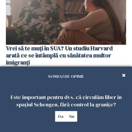
Vrei să te muți în SUA? Un studiu Harvard
arată ce se întâmplă cu sănătatea multor
imigranți
26 IULIE 2026
SONDAJ DE OPINIE
Este important pentru dvs. că circulăm liber în
spațiul Schengen, fără control la granițe?
Da
Nu