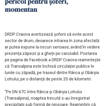
pericol pentru șoferi,
momentan
DRDP Craiova avertizează șoferii să evite acest
sector de drum, deoarece intrarea în zona afectată
ar putea expune la riscuri serioase, având în vedere
prezența zăpezii și a gheții pe carosabil. Postarea
pe pagina de Facebook a DRDP Craiova reamintește
că Transalpina este închisă circulației publice în
lunile cu zăpadă, pe traseul dintre Rânca și Obârșia
Lotrului, pe o distanță de peste 20 de kilometri.
”Pe DN 67C între Rânca și Obârșia Lotrului
(Transalpina), noaptea trecută s-au înregistrat
precipitații sub formă de ninsoare. Reamintim că