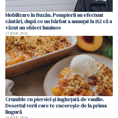
Mobilizare în Buzău. Pompierii au efectuat
căutări, după ce un bărbat a anunțat la 112 că a
văzut un obiect luminos
27 IULIE 2026
Crumble cu piersici și înghețată de vanilie.
Desertul verii care te cucerește de la prima
lingură
26 IULIE 2026