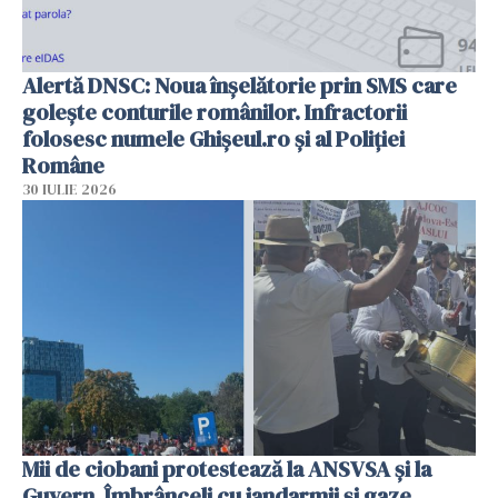
Alertă DNSC: Noua înșelătorie prin SMS care
golește conturile românilor. Infractorii
folosesc numele Ghișeul.ro și al Poliției
Române
30 IULIE 2026
Mii de ciobani protestează la ANSVSA și la
Guvern. Îmbrânceli cu jandarmii și gaze