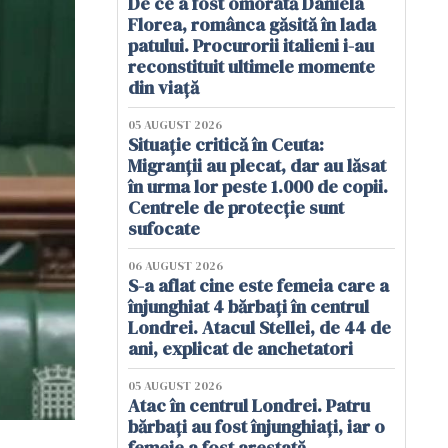
De ce a fost omorâtă Daniela
Florea, românca găsită în lada
patului. Procurorii italieni i-au
reconstituit ultimele momente
din viață
05 AUGUST 2026
Situație critică în Ceuta:
Migranții au plecat, dar au lăsat
în urma lor peste 1.000 de copii.
Centrele de protecție sunt
sufocate
06 AUGUST 2026
S-a aflat cine este femeia care a
înjunghiat 4 bărbați în centrul
Londrei. Atacul Stellei, de 44 de
ani, explicat de anchetatori
05 AUGUST 2026
Atac în centrul Londrei. Patru
bărbați au fost înjunghiați, iar o
femeie a fost arestată