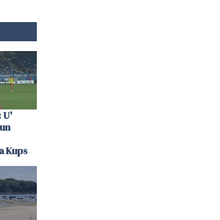
 U'
 un
la Kups