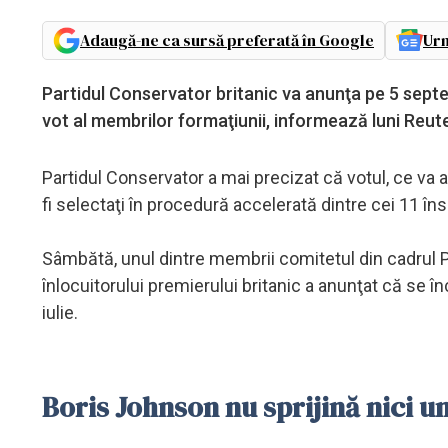
Adaugă-ne ca sursă preferată în Google
Urm
Partidul Conservator britanic va anunţa pe 5 septem
vot al membrilor formaţiunii, informează luni Reut
Partidul Conservator a mai precizat că votul, ce va 
fi selectaţi în procedură accelerată dintre cei 11 î
Sâmbătă, unul dintre membrii comitetul din cadrul 
înlocuitorului premierului britanic a anunţat că se 
iulie.
Boris Johnson nu sprijină nici u