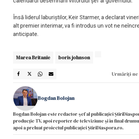
calendarul desemnării viitorului şef al guvernului.
Însă liderul laburiştilor, Keir Starmer, a declarat v
alt premier interimar, va fi introdus un vot ne neînc
anticipate.
Marea Britanie
boris johnson
Urmăriți-ne 
Bogdan Bolojan
Bogdan Bolojan este redactor-șef al publicației ȘtiriDiaspor
producție TV, apoi reporter de televiziune și în final drumul
apoi a preluat proiectul publicației ȘtiriDiaspora.ro.