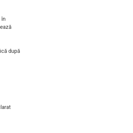
 în
atează
lică după
larat