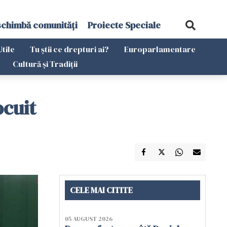
schimbă comunități
Proiecte Speciale
Utile
Tu știi ce drepturi ai?
Europarlamentare
Cultură și Tradiții
ocuit
CELE MAI CITITE
05 AUGUST 2026