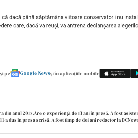
ineri că dacă până săptămâna viitoare conservatorii nu inst
redere care, dacă va reuşi, va antrena declanşarea alegerilo
Google News
și pe
și în aplicațiile mobile
a din anul 2017.Are o experiență de 13 ani în presă. A fost asiste
 l-a dus în presa scrisă. A fost timp de doi ani redactor la DCNews