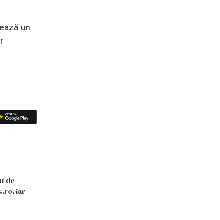
alează un
r
nt de
.ro, iar