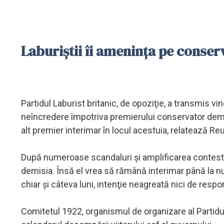
Laburiștii îi amenința pe conser
Partidul Laburist britanic, de opoziţie, a transmis 
neîncredere împotriva premierului conservator dem
alt premier interimar în locul acestuia, relatează Reu
După numeroase scandaluri şi amplificarea contestări
demisia. Însă el vrea să rămână interimar până la n
chiar şi câteva luni, intenţie neagreată nici de respon
Comitetul 1922, organismul de organizare al Partidu