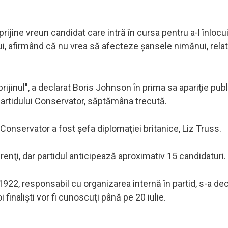
rijine vreun candidat care intră în cursa pentru a-l înlocui
lui, afirmând că nu vrea să afecteze şansele nimănui, rel
ijinul", a declarat Boris Johnson în prima sa apariţie pub
Partidului Conservator, săptămâna trecută.
 Conservator a fost şefa diplomaţiei britanice, Liz Truss.
enţi, dar partidul anticipează aproximativ 15 candidaturi.
1922, responsabil cu organizarea internă în partid, s-a dec
finalişti vor fi cunoscuţi până pe 20 iulie.