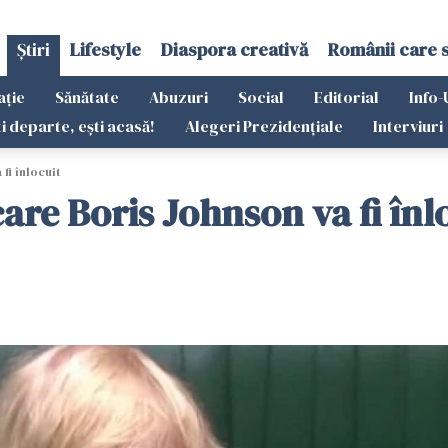
Știri
Lifestyle
Diaspora creativă
Românii care 
ație
Sănătate
Abuzuri
Social
Editorial
Info-
ti departe, ești acasă!
Alegeri Prezidențiale
Interviuri
 fi înlocuit
care Boris Johnson va fi înl