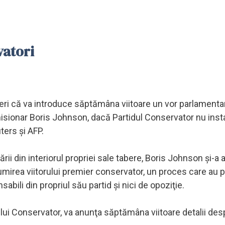
vatori
vineri că va introduce săptămâna viitoare un vor parlamenta
isionar Boris Johnson, dacă Partidul Conservator nu inst
ters şi AFP.
i din interiorul propriei sale tabere, Boris Johnson şi-a a
umirea viitorului premier conservator, un proces care au 
sabili din propriul său partid şi nici de opoziţie.
lui Conservator, va anunţa săptămâna viitoare detalii des