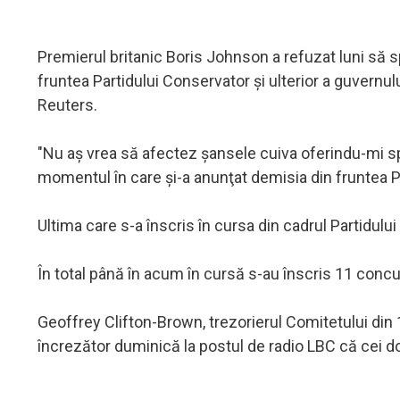
Premierul britanic Boris Johnson a refuzat luni să sp
fruntea Partidului Conservator şi ulterior a guvernu
Reuters.
"Nu aş vrea să afectez şansele cuiva oferindu-mi spr
momentul în care şi-a anunţat demisia din fruntea 
Ultima care s-a înscris în cursa din cadrul Partidului
În total până în acum în cursă s-au înscris 11 concur
Geoffrey Clifton-Brown, trezorierul Comitetului din 
încrezător duminică la postul de radio LBC că cei doi 