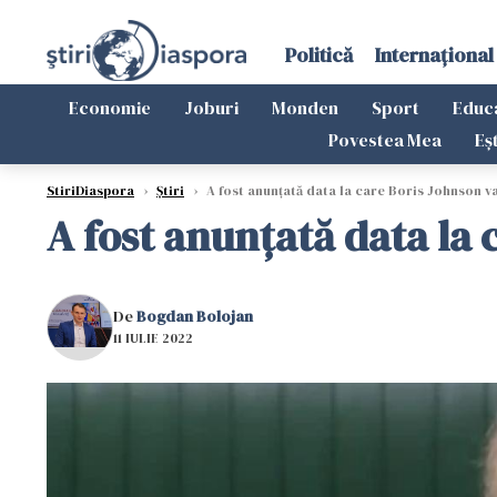
Politică
Internațional
Economie
Joburi
Monden
Sport
Educ
Povestea Mea
Eș
StiriDiaspora
›
Știri
›
A fost anunțată data la care Boris Johnson va
A fost anunțată data la 
De
Bogdan Bolojan
11 IULIE 2022