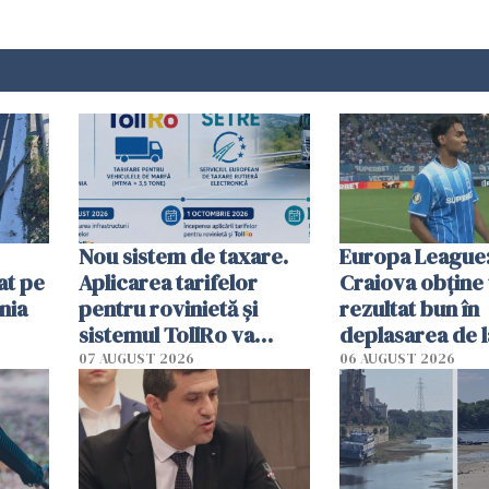
Nou sistem de taxare.
Europa League:
at pe
Aplicarea tarifelor
Craiova obține
nia
pentru rovinietă şi
rezultat bun în
sistemul TollRo va
deplasarea de 
începe la 1 octombrie
07 AUGUST 2026
06 AUGUST 2026
ă