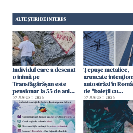
ALTE ȘTIRI DE INTERES
Individul care a desenat
Țepușe metalice,
o inimă pe
aruncate intențion
Transfăgărășan este
autostrăzi în Româ
pensionar la 55 de ani.
de "baieții cu
Poliția l-a identificat
platforme": "Mi-au
07 AUGUST 2026
07 AUGUST 2026
cerut 1200 lei să m
tracteze"