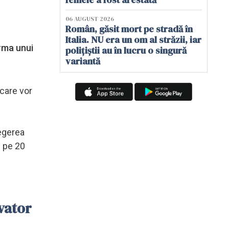
06 AUGUST 2026
Român, găsit mort pe stradă în
Italia. NU era un om al străzii, iar
urma unui
polițiștii au în lucru o singură
variantă
 care vor
egerea
ă pe 20
rvator