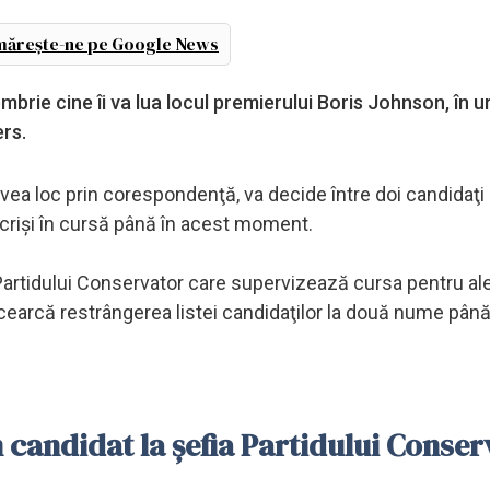
ărește-ne pe Google News
brie cine îi va lua locul premierului Boris Johnson, în 
ers.
avea loc prin corespondenţă, va decide între doi candidaţi
nscrişi în cursă până în acest moment.
Partidului Conservator care supervizează cursa pentru al
încearcă restrângerea listei candidaţilor la două nume pân
n candidat la șefia Partidului Conse