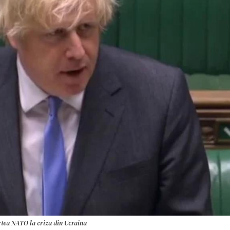
rtea NATO la criza din Ucraina