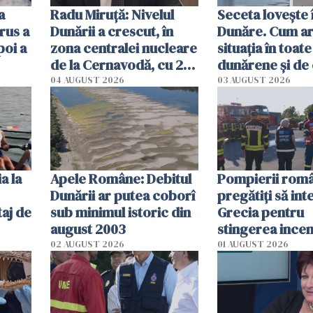
a
Radu Miruţă: Nivelul
Seceta lovește 
rus a
Dunării a crescut, în
Dunăre. Cum ar
poi a
zona centralei nucleare
situația în toate
de la Cernavodă, cu 2
dunărene și de
cm faţă de ziua trecută
România resim
04 AUGUST 2026
03 AUGUST 2026
efectele, deși a
în iulie
a la
Apele Române: Debitul
Pompierii româ
Dunării ar putea coborî
pregătiţi să int
aj de
sub minimul istoric din
Grecia pentru
august 2003
stingerea incen
02 AUGUST 2026
01 AUGUST 2026