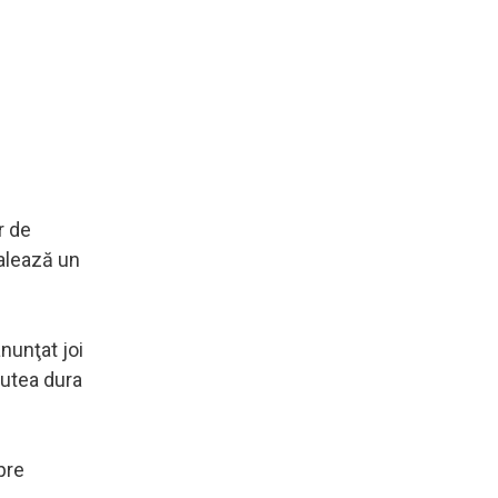
r de
alează un
nunţat joi
putea dura
pre