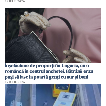
08 IULIE 2026
Înșelăciune de proporții în Ungaria, cu o
româncă în centrul anchetei. Bătrânii erau
puși să lase la poartă genți cu aur și bani
07 IULIE 2026