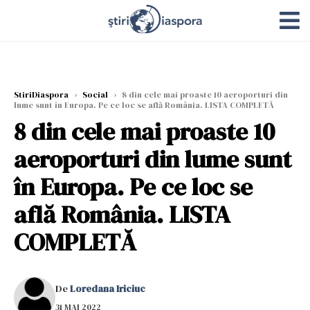
StiriDiaspora
›
Social
›
8 din cele mai proaste 10 aeroporturi din
lume sunt în Europa. Pe ce loc se află România. LISTA COMPLETĂ
8 din cele mai proaste 10
aeroporturi din lume sunt
în Europa. Pe ce loc se
află România. LISTA
COMPLETĂ
De
Loredana Iriciuc
31 MAI 2022