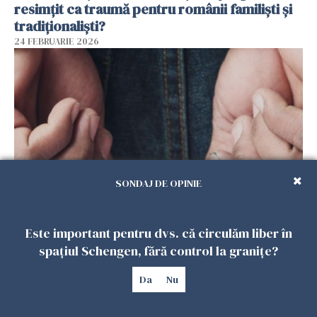
resimțit ca traumă pentru românii familiști și
tradiționaliști?
24 FEBRUARIE 2026
SONDAJ DE OPINIE
Scrisorile trimise soacrei din închisoare îi pot
Este important pentru dvs. că circulăm liber în
aduce un an suplimentar de închisoare unui
spațiul Schengen, fără control la granițe?
român condamnat în Spania
21 FEBRUARIE 2026
Da
Nu