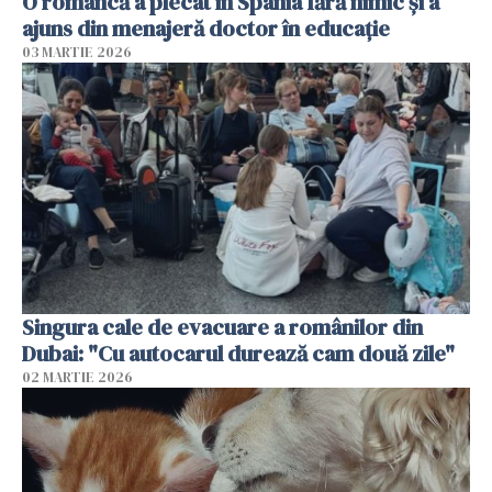
O româncă a plecat în Spania fără nimic și a
ajuns din menajeră doctor în educație
03 MARTIE 2026
Singura cale de evacuare a românilor din
Dubai: "Cu autocarul durează cam două zile"
02 MARTIE 2026