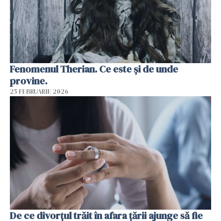
Fenomenul Therian. Ce este și de unde
provine.
25 FEBRUARIE 2026
De ce divorțul trăit în afara țării ajunge să fie