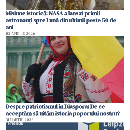
Misiune istorică: NASA a lansat primii
astronauţi spre Lună din ultimii peste 50 de
ani
02 APRILIE 2026
Despre patriotismul în Diaspora: De ce
acceptăm să uităm istoria poporului nostru?
31 MARTIE 2026