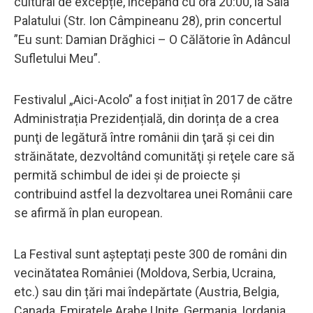
cultural de excepție, începând cu ora 20:00, la Sala
Palatului (Str. Ion Câmpineanu 28), prin concertul
”Eu sunt: Damian Drăghici – O Călătorie în Adâncul
Sufletului Meu”.
Festivalul „Aici-Acolo” a fost inițiat în 2017 de către
Administrația Prezidențială, din dorința de a crea
punţi de legătură între românii din ţară şi cei din
străinătate, dezvoltând comunităţi şi reţele care să
permită schimbul de idei şi de proiecte şi
contribuind astfel la dezvoltarea unei Românii care
se afirmă în plan european.
La Festival sunt așteptați peste 300 de români din
vecinătatea României (Moldova, Serbia, Ucraina,
etc.) sau din țări mai îndepărtate (Austria, Belgia,
Canada, Emiratele Arabe Unite, Germania, Iordania,