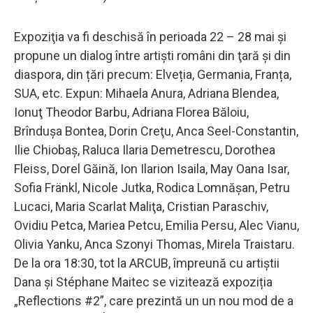
Expoziţia va fi deschisă în perioada 22 – 28 mai și
propune un dialog între artiști români din ţară şi din
diaspora, din țări precum: Elveția, Germania, Franța,
SUA, etc. Expun: Mihaela Anura, Adriana Blendea,
Ionuţ Theodor Barbu, Adriana Florea Băloiu,
Brînduşa Bontea, Dorin Creţu, Anca Seel-Constantin,
Ilie Chiobaş, Raluca Ilaria Demetrescu, Dorothea
Fleiss, Dorel Găină, Ion Ilarion Isaila, May Oana Isar,
Sofia Fränkl, Nicole Jutka, Rodica Lomnăşan, Petru
Lucaci, Maria Scarlat Maliţa, Cristian Paraschiv,
Ovidiu Petca, Mariea Petcu, Emilia Persu, Alec Vianu,
Olivia Yanku, Anca Szonyi Thomas, Mirela Traistaru.
De la ora 18:30, tot la ARCUB, împreună cu artiștii
Dana și Stéphane Maitec se vizitează expoziția
„Reflections #2”, care prezintă un un nou mod de a