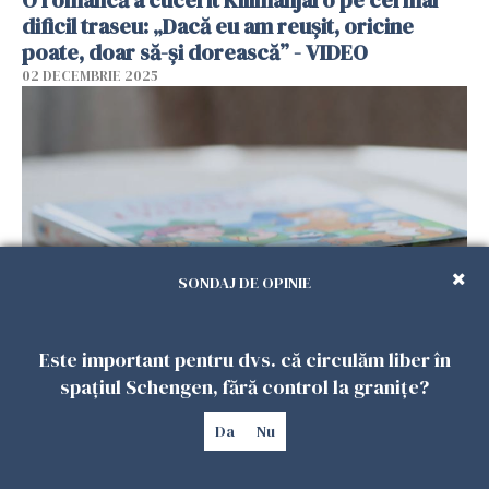
dificil traseu: „Dacă eu am reușit, oricine
poate, doar să-și dorească” - VIDEO
02 DECEMBRIE 2025
SONDAJ DE OPINIE
Lansare de carte la Ambasada României în
Este important pentru dvs. că circulăm liber în
Iordania: poveștile românești ajung la copiii
spațiul Schengen, fără control la granițe?
din comunitățile arabe și spaniole
01 DECEMBRIE 2025
Da
Nu