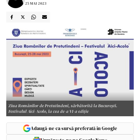
25 MAI 2023
Ziua Românilor de Pretutindeni, sărbătorită la București.
Festivalul Aici-Acolo, la cea de-a VI-a ediţie
Adaugă-ne ca sursă preferată în Google