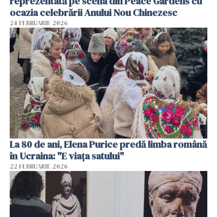
reprezentată pe scena din Peace Gardens cu
ocazia celebrării Anului Nou Chinezesc
24 FEBRUARIE 2026
La 80 de ani, Elena Purice predă limba română
în Ucraina: "E viața satului"
22 FEBRUARIE 2026