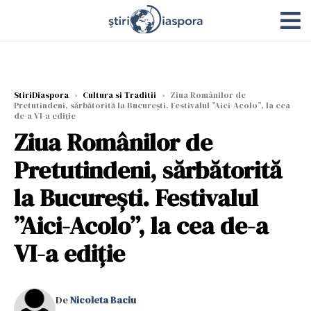
StiriDiaspora
›
Cultura si Traditii
›
Ziua Românilor de
Pretutindeni, sărbătorită la București. Festivalul ”Aici-Acolo”, la cea
de-a VI-a ediţie
Ziua Românilor de
Pretutindeni, sărbătorită
la București. Festivalul
”Aici-Acolo”, la cea de-a
VI-a ediţie
De
Nicoleta Baciu