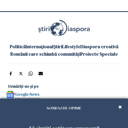
Politică
Internațional
Știri
Lifestyle
Diaspora creativă
Românii care schimbă comunități
Proiecte Speciale
Urmăriți-ne și pe
Google News
și în aplicațiile mobile
SONDAJ DE OPINIE
Politica de
Politica
Gestionați
Contact
Declarație de