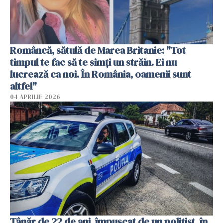
Româncă, sătulă de Marea Britanie: "Tot
timpul te fac să te simți un străin. Ei nu
lucrează ca noi. În România, oamenii sunt
altfel"
04 APRILIE 2026
Tânăr de 22 de ani, împușcat de un polițist, în