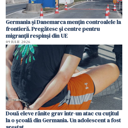
Germania și Danemarca mențin controalele la
frontieră. Pregătesc și centre pentru
migranții respinși din UE
09 IULIE 2026
Două eleve rănite grav într-un atac cu cuțitul
la o școală din Germania. Un adolescent a fost
arestat