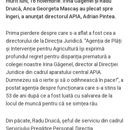
murit luni, 16 noiembrie. Irina Găgenel şi Radu
Druică, Anca Georgeta Mascaş au plecat spre
îngeri, a anunţat directorul APIA, Adrian Pintea.
Prima pierdere despre care s-a aflat a fost cea a
directorului de la Direcția Juridică. ”Agenția de Plăți
și Intervenție pentru Agricultură își exprimă
profundul regret pentru dispariția prematură a
colegei noastre Irina Găgenel, director al Direcției
Juridice din cadrul aparatului central APIA.
Dumnezeu să o ierte și să o odihnească în pace!”, a
postat agenția despre funcționara care s-a stins la
53 de ani după ce a fost luată cu salvarea de la
locul de muncă pentru că se simțea rău.
Din păcate, Radu Druică, șeful de serviciu din cadrul
Serviciului Pregătire Personal, Direcția