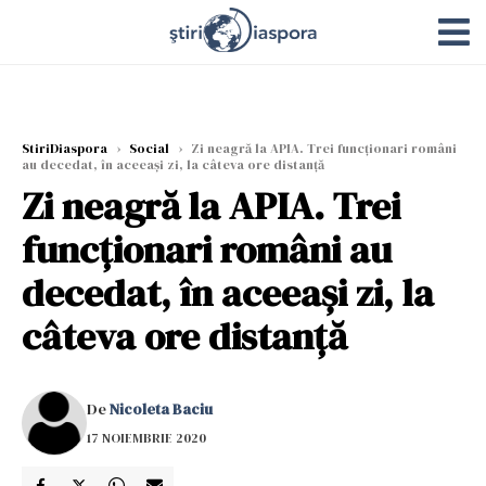
StiriDiaspora
›
Social
›
Zi neagră la APIA. Trei funcționari români
au decedat, în aceeași zi, la câteva ore distanță
Zi neagră la APIA. Trei
funcționari români au
decedat, în aceeași zi, la
câteva ore distanță
De
Nicoleta Baciu
17 NOIEMBRIE 2020