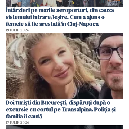
Întârzieri pe marile aeroporturi, din cauza
sistemului intrare/ieșire. Cum a ajuns o
femeie să fie arestată în Cluj-Napoca
19 IULIE 2026
Doi turiști din București, dispăruți după o
excursie cu cortul pe Transalpina. Poliția și
familia îi caută
17 IULIE 2026