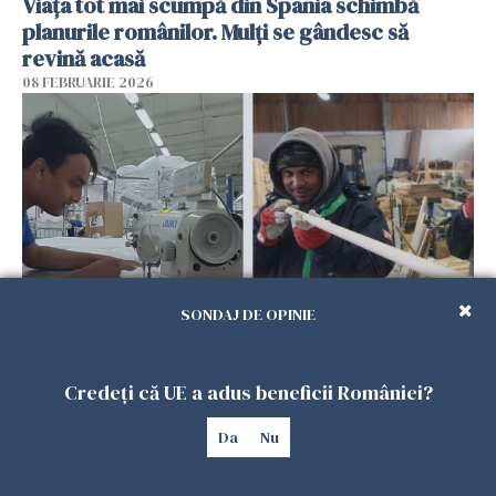
Viața tot mai scumpă din Spania schimbă
planurile românilor. Mulți se gândesc să
revină acasă
08 FEBRUARIE 2026
SONDAJ DE OPINIE
Patronii spun că România riscă să piardă
muncitorii străini în favoarea Spaniei
Credeți că UE a adus beneficii României?
06 FEBRUARIE 2026
Da
Nu