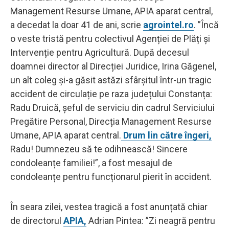
Management Resurse Umane, APIA aparat central,
a decedat la doar 41 de ani, scrie
agrointel.ro
. ”Încă
o veste tristă pentru colectivul Agenției de Plăți și
Intervenție pentru Agricultură. După decesul
doamnei director al Direcției Juridice, Irina Găgenel,
un alt coleg și-a găsit astăzi sfârșitul într-un tragic
accident de circulație pe raza județului Constanța:
Radu Druică, șeful de serviciu din cadrul Serviciului
Pregătire Personal, Direcția Management Resurse
Umane, APIA aparat central.
Drum lin către îngeri,
Radu! Dumnezeu să te odihnească! Sincere
condoleanțe familiei!”, a fost mesajul de
condoleanțe pentru funcționarul pierit în accident.
În seara zilei, vestea tragică a fost anunțată chiar
de directorul
APIA,
Adrian Pintea: ”Zi neagră pentru