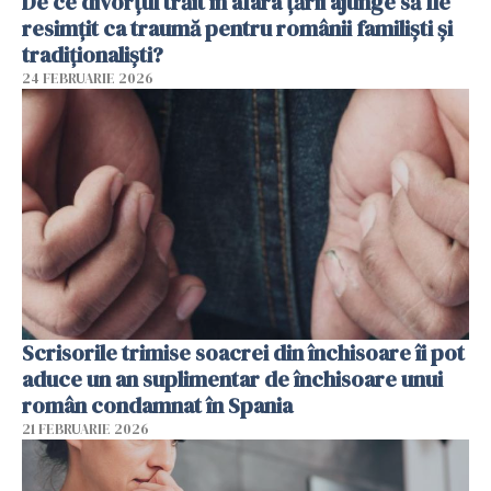
De ce divorțul trăit în afara țării ajunge să fie
resimțit ca traumă pentru românii familiști și
tradiționaliști?
24 FEBRUARIE 2026
Scrisorile trimise soacrei din închisoare îi pot
aduce un an suplimentar de închisoare unui
român condamnat în Spania
21 FEBRUARIE 2026