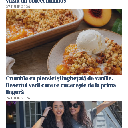
văzut un obiect luminos
27 IULIE 2026
Crumble cu piersici și înghețată de vanilie.
Desertul verii care te cucerește de la prima
lingură
26 IULIE 2026