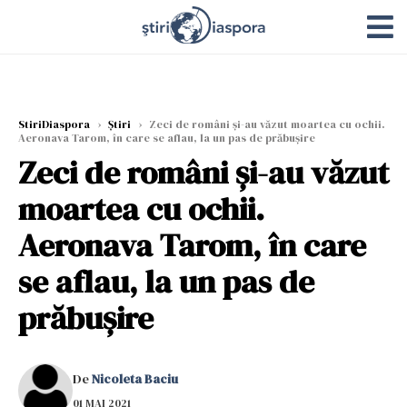
StiriDiaspora
›
Știri
›
Zeci de români și-au văzut moartea cu ochii.
Aeronava Tarom, în care se aflau, la un pas de prăbuşire
Zeci de români și-au văzut
moartea cu ochii.
Aeronava Tarom, în care
se aflau, la un pas de
prăbuşire
De
Nicoleta Baciu
01 MAI 2021