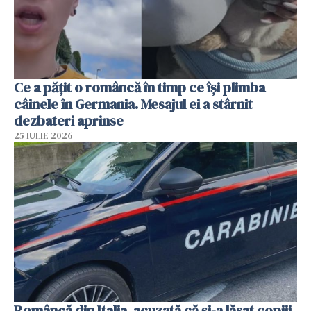
Ce a pățit o româncă în timp ce își plimba
câinele în Germania. Mesajul ei a stârnit
dezbateri aprinse
25 IULIE 2026
Româncă din Italia, acuzată că și-a lăsat copiii