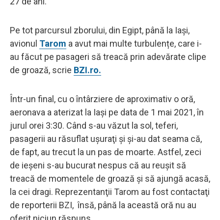
27 de ani.
Pe tot parcursul zborului, din Egipt, până la Iaşi,
avionul
Tarom
a avut mai multe turbulențe, care i-
au făcut pe pasageri să treacă prin adevărate clipe
de groază, scrie
BZI.ro.
Într-un final, cu o întârziere de aproximativ o oră,
aeronava a aterizat la Iaşi pe data de 1 mai 2021, în
jurul orei 3:30. Când s-au văzut la sol, teferi,
pasagerii au răsuflat uşuraţi şi şi-au dat seama că,
de fapt, au trecut la un pas de moarte. Astfel, zeci
de ieşeni s-au bucurat nespus că au reuşit să
treacă de momentele de groază şi să ajungă acasă,
la cei dragi. Reprezentanţii Tarom au fost contactaţi
de reporterii BZI, însă, până la această oră nu au
oferit niciun răspuns.