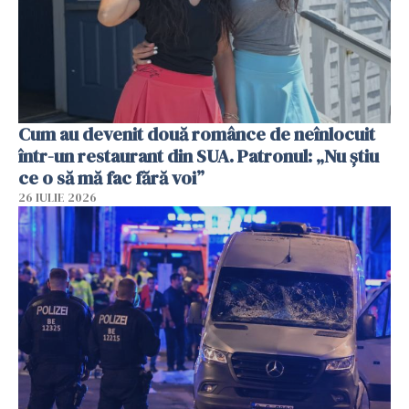
Cum au devenit două românce de neînlocuit
într-un restaurant din SUA. Patronul: „Nu știu
ce o să mă fac fără voi”
26 IULIE 2026