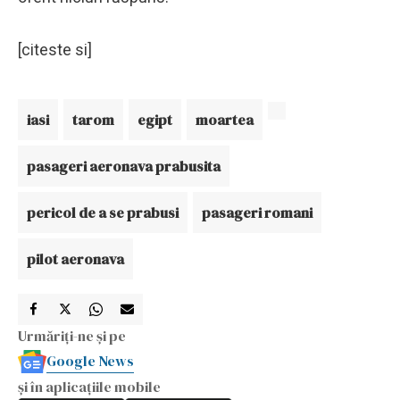
[citeste si]
iasi
tarom
egipt
moartea
pasageri aeronava prabusita
pericol de a se prabusi
pasageri romani
pilot aeronava
Urmăriți-ne și pe
Google News
și în aplicațiile mobile