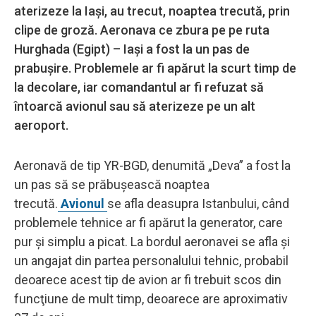
aterizeze la Iaşi, au trecut, noaptea trecută, prin
clipe de groză. Aeronava ce zbura pe pe ruta
Hurghada (Egipt) – Iaşi a fost la un pas de
prabuşire. Problemele ar fi apărut la scurt timp de
la decolare, iar comandantul ar fi refuzat să
întoarcă avionul sau să aterizeze pe un alt
aeroport.
Aeronavă de tip YR-BGD, denumită „Deva” a fost la
un pas să se prăbuşească noaptea
trecută.
Avionul
se afla deasupra Istanbului, când
problemele tehnice ar fi apărut la generator, care
pur şi simplu a picat. La bordul aeronavei se afla şi
un angajat din partea personalului tehnic, probabil
deoarece acest tip de avion ar fi trebuit scos din
funcţiune de mult timp, deoarece are aproximativ