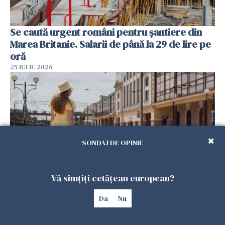
Se caută urgent români pentru șantiere din
Marea Britanie. Salarii de până la 29 de lire pe
oră
25 IULIE 2026
SONDAJ DE OPINIE
Vă simțiți cetățean european?
Haos pe calea ferată în Italia! Timp de
Da
Nu
aproape patru zile, trenurile spre Roma și
Milano pot întârzia până la 3 ore