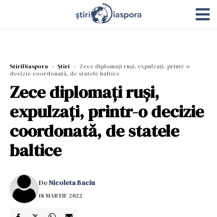
StiriDiaspora
›
Știri
›
Zece diplomați ruși, expulzați, printr-o
decizie coordonată, de statele baltice
Zece diplomați ruși,
expulzați, printr-o decizie
coordonată, de statele
baltice
De
Nicoleta Baciu
18 MARTIE 2022