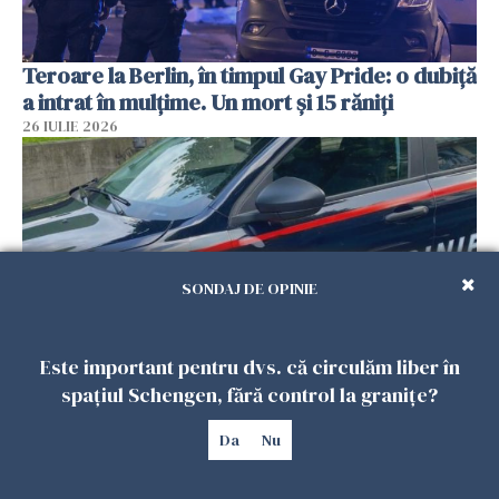
Teroare la Berlin, în timpul Gay Pride: o dubiță
a intrat în mulțime. Un mort și 15 răniți
26 IULIE 2026
SONDAJ DE OPINIE
Este important pentru dvs. că circulăm liber în
spațiul Schengen, fără control la granițe?
Român, în stare critică după ce a intrat într-o
casă din Italia. Proprietarul spune că s-a
Da
Nu
apărat cu un cuțit
26 IULIE 2026