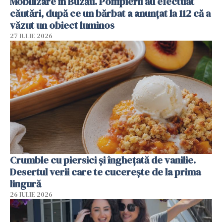
Mobilizare în Buzău. Pompierii au efectuat
căutări, după ce un bărbat a anunțat la 112 că a
văzut un obiect luminos
27 IULIE 2026
Crumble cu piersici și înghețată de vanilie.
Desertul verii care te cucerește de la prima
lingură
26 IULIE 2026