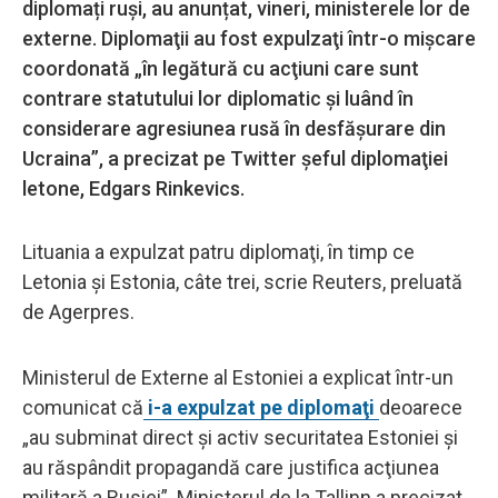
diplomați ruși, au anunțat, vineri, ministerele lor de
externe. Diplomaţii au fost expulzaţi într-o mişcare
coordonată „în legătură cu acţiuni care sunt
contrare statutului lor diplomatic şi luând în
considerare agresiunea rusă în desfăşurare din
Ucraina”, a precizat pe Twitter şeful diplomaţiei
letone, Edgars Rinkevics.
Lituania a expulzat patru diplomaţi, în timp ce
Letonia şi Estonia, câte trei, scrie Reuters, preluată
de Agerpres.
Ministerul de Externe al Estoniei a explicat într-un
comunicat că
i-a expulzat pe diplomaţi
deoarece
„au subminat direct şi activ securitatea Estoniei şi
au răspândit propagandă care justifica acţiunea
militară a Rusiei”. Ministerul de la Tallinn a precizat