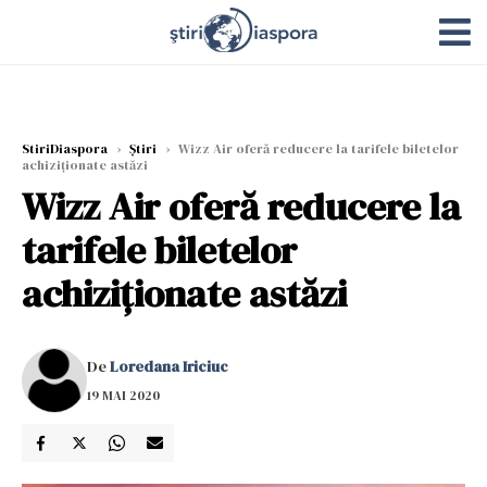
StiriDiaspora
›
Știri
›
Wizz Air oferă reducere la tarifele biletelor
achiziţionate astăzi
Wizz Air oferă reducere la
tarifele biletelor
achiziţionate astăzi
De
Loredana Iriciuc
19 MAI 2020