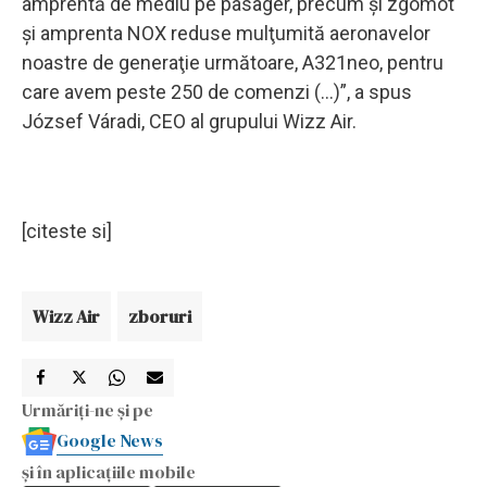
amprentă de mediu pe pasager, precum şi zgomot
şi amprenta NOX reduse mulţumită aeronavelor
noastre de generaţie următoare, A321neo, pentru
care avem peste 250 de comenzi (...)”, a spus
József Váradi, CEO al grupului Wizz Air.
[citeste si]
Wizz Air
zboruri
Urmăriți-ne și pe
Google News
și în aplicațiile mobile