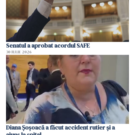
Senatul a aprobat acordul SAFE
30 IULIE 2026
Diana Șoșoacă a făcut accident rutier și a
ajuns la spital