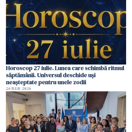
Horoscop 27 iulie. Lunea care schimbă ritmul
săptămânii. Universul deschide uși
neașteptate pentru unele zodii
26 IULIE 2026