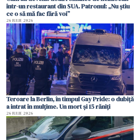
într-un restaurant din SUA. Patronul: „Nu știu
ce o să mă fac fără voi”
26 IULIE 2026
Teroare la Berlin, în timpul Gay Pride: o dubiță
a intrat în mulțime. Un mort și 15 răniți
26 IULIE 2026