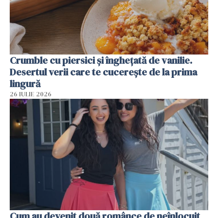
Crumble cu piersici și înghețată de vanilie.
Desertul verii care te cucerește de la prima
lingură
26 IULIE 2026
Cum au devenit două românce de neînlocuit