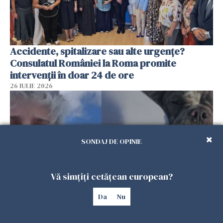
Accidente, spitalizare sau alte urgențe?
Consulatul României la Roma promite
intervenții în doar 24 de ore
26 IULIE 2026
SONDAJ DE OPINIE
Vă simțiți cetățean european?
Da
Nu
Ce a pățit o româncă în timp ce își plimba
câinele în Germania. Mesajul ei a stârnit