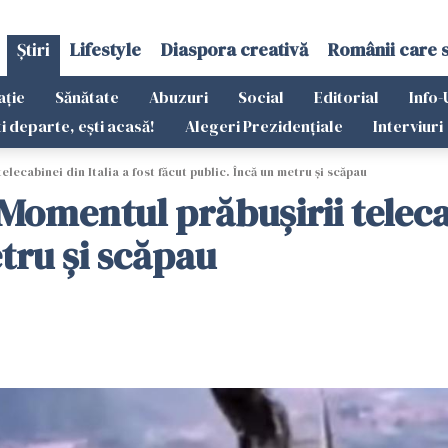
Știri
Lifestyle
Diaspora creativă
Românii care 
ație
Sănătate
Abuzuri
Social
Editorial
Info-
ti departe, ești acasă!
Alegeri Prezidențiale
Interviuri
ecabinei din Italia a fost făcut public. Încă un metru și scăpau
omentul prăbușirii telecabi
tru și scăpau