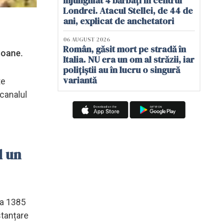
înjunghiat 4 bărbați în centrul
Londrei. Atacul Stellei, de 44 de
ani, explicat de anchetatori
06 AUGUST 2026
Român, găsit mort pe stradă în
rsoane.
Italia. NU era un om al străzii, iar
polițiștii au în lucru o singură
variantă
te
 canalul
d un
ta 1385
stanțare