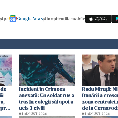
Google News
și pe
și în aplicațiile mobile
 de
Incident în Crimeea
Radu Miruţă: Ni
ii
anexată: Un soldat rus a
Dunării a crescu
a,
tras în colegii săi apoi a
zona centralei 
spre
ucis 3 civili
de la Cernavodă
olum
cm faţă de ziua
04 AUGUST 2026
04 AUGUST 2026