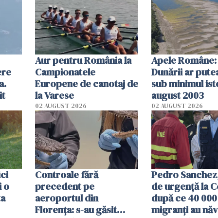
Aur pentru România la
Apele Române: 
ere
Campionatele
Dunării ar pute
a.
Europene de canotaj de
sub minimul ist
it
la Varese
august 2003
02 AUGUST 2026
02 AUGUST 2026
ici
Controale fără
Pedro Sanchez, 
i o
precedent pe
de urgență la C
ta
aeroportul din
după ce 40 000
Florența: s-au găsit
migranți au năv