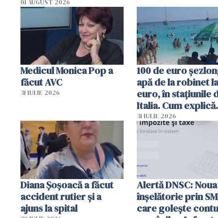
01 AUGUST 2026
Medicul Monica Pop a
100 de euro șezlong
făcut AVC
apă de la robinet l
euro, în stațiunile 
31 IULIE 2026
Italia. Cum explică
autoritățile
31 IULIE 2026
Diana Șoșoacă a făcut
Alertă DNSC: Noua
accident rutier și a
înșelătorie prin S
ajuns la spital
care golește contu