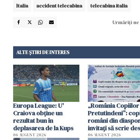
Italia
accident telecabina
telecabina italia
Urmăriți-ne 
ALTE ȘTIRI DE INTERES
Europa League: U'
„România Copiilor
Craiova obține un
Pretutindeni”: copi
rezultat bun în
români din diaspor
deplasarea de la Kups
invitați să scrie de
România într-un v
06 AUGUST 2026
06 AUGUST 2026