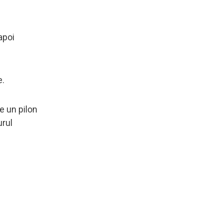
apoi
e.
e un pilon
urul