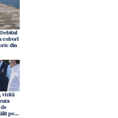
Debitul
a coborî
oric din
vizită
euta
 de
ălit pe