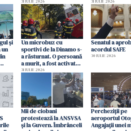
capete de aligator și o
teritoriul spani
31 IULIE 2026
31 IULIE 2026
sumă imensă de bani
mobiliza toate
resursele"
ul și
Un microbuz cu
Senatul a apro
a un
sportivi de la Dinamo s-
acordul SAFE
din
a răsturnat. O persoană
30 IULIE 2026
a murit, a fost activat
planul roșu de
31 IULIE 2026
intervenție
Mii de ciobani
Percheziții pe
MS
protestează la ANSVSA
aeroportul Oto
rile
și la Guvern. Îmbrânceli
Angajații unei 