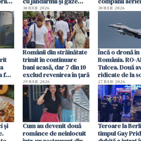
rii
cu jandarmii și gaze
companii aerie
lacrimogene
parfumuri, ceas
30 IULIE 2026
30 IULIE 2026
ției
mâncarea desti
vânzării
Românii din străinătate
Încă o dronă în
rit
trimit în continuare
România. RO-A
za
bani acasă, dar 7 din 10
Tulcea. Două a
a fost
exclud revenirea în țară
ridicate de la s
29 IULIE 2026
27 IULIE 2026
 și
Cum au devenit două
Teroare la Berli
e.
românce de neînlocuit
timpul Gay Prid