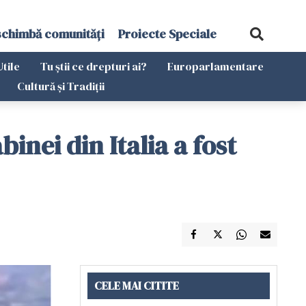
schimbă comunități
Proiecte Speciale
Utile
Tu știi ce drepturi ai?
Europarlamentare
Cultură și Tradiții
nei din Italia a fost
CELE MAI CITITE