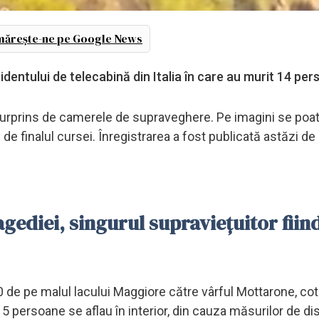
ărește-ne pe Google News
identului de telecabină din Italia în care au murit 14 pe
 surprins de camerele de supraveghere. Pe imagini se poa
de finalul cursei. Înregistrarea a fost publicată astăzi de
gediei, singurul supraviețuitor fiin
30 de pe malul lacului Maggiore către vârful Mottarone, co
15 persoane se aflau în interior, din cauza măsurilor de di