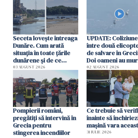
special
Seceta lovește întreaga
UPDATE: Coliziune
Dunăre. Cum arată
între două elicopt
situația în toate țările
de salvare în Greci
dunărene și de ce
Doi oameni au mur
România resimte
03 AUGUST 2026
02 AUGUST 2026
efectele, deși a plouat
în iulie
Pompierii români,
Ce trebuie să verif
pregătiţi să intervină în
înainte să închiriez
Grecia pentru
mașină vara aceas
stingerea incendiilor
31 IULIE 2026