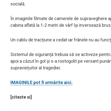
socială.
În imaginile filmate de camerele de supraveghere a
cabina aflată la 1-2 metri de vârf își inversează brus
Un cablu de tracțiune a cedat iar frânele nu au func
Sistemul de siguranță trebuia să se activeze pentru 
apoi a căzut în gol și s-a rostogolit pe versant punâ
supraviețuitor al tragediei.
IMAGINILE pot fi urmărite aici.
[citeste si]