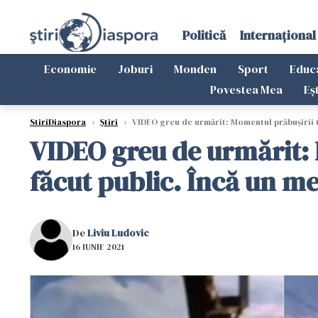
Politică
Internațional
Economie
Joburi
Monden
Sport
Educ
Povestea Mea
Eș
StiriDiaspora
›
Știri
›
VIDEO greu de urmărit: Momentul prăbușirii tel
VIDEO greu de urmărit: M
făcut public. Încă un me
De
Liviu Ludovic
16 IUNIE 2021