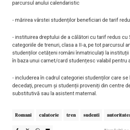
parcursul anului calendaristic
- mărirea vârstei studenților beneficiari de tarif red
- instituirea dreptului de a călători cu tarif redus c
categoriile de trenuri, clasa a II-a, pe tot parcursul a
studenților cetățeni români înmatriculați la instituț
în baza unui carnet/card studențesc valabil pentru a
- includerea în cadrul categoriei studenților care se
decedați, precum și studenții proveniți din centre d
substitutivă sau la asistent maternal.
Romani
calatorie
tren
sudenti
autoritate