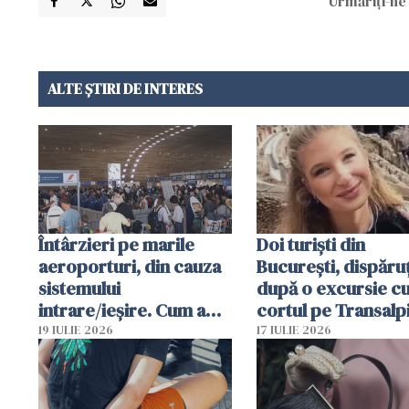
Urmăriți-ne 
ALTE ȘTIRI DE INTERES
Întârzieri pe marile
Doi turiști din
aeroporturi, din cauza
București, dispăruț
sistemului
după o excursie c
intrare/ieșire. Cum a
cortul pe Transalp
ajuns o femeie să fie
Poliția și familia îi 
19 IULIE 2026
17 IULIE 2026
arestată în Cluj-Napoca