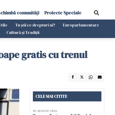
schimbă comunități
Proiecte Speciale
Utile
Tu știi ce drepturi ai?
Europarlamentare
Cultură și Tradiții
ape gratis cu trenul
CELE MAI CITITE
05 AUGUST 2026