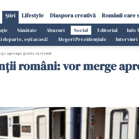
Știri
Lifestyle
Diaspora creativă
Românii care 
ație
Sănătate
Abuzuri
Social
Editorial
Info-
ti departe, ești acasă!
Alegeri Prezidențiale
Interviuri
rge aproape gratis cu trenul
nții români: vor merge apro