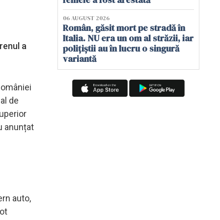
06 AUGUST 2026
Român, găsit mort pe stradă în
Italia. NU era un om al străzii, iar
renul a
polițiștii au în lucru o singură
variantă
 României
al de
uperior
au anunțat
ern auto,
tot