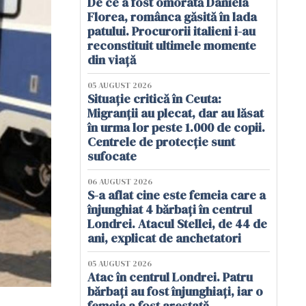
De ce a fost omorâtă Daniela
Florea, românca găsită în lada
patului. Procurorii italieni i-au
reconstituit ultimele momente
din viață
05 AUGUST 2026
Situație critică în Ceuta:
Migranții au plecat, dar au lăsat
în urma lor peste 1.000 de copii.
Centrele de protecție sunt
sufocate
06 AUGUST 2026
S-a aflat cine este femeia care a
înjunghiat 4 bărbați în centrul
Londrei. Atacul Stellei, de 44 de
ani, explicat de anchetatori
05 AUGUST 2026
Atac în centrul Londrei. Patru
bărbați au fost înjunghiați, iar o
femeie a fost arestată