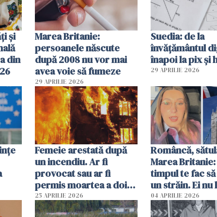
ți și
Marea Britanie:
Suedia: de la
nală
persoanele născute
învățământul di
a din
după 2008 nu vor mai
înapoi la pix și 
026
avea voie să fumeze
29 APRILIE 2026
29 APRILIE 2026
ințe
Femeie arestată după
Româncă, sătul
un incendiu. Ar fi
Marea Britanie:
a
provocat sau ar fi
timpul te fac să
permis moartea a doi
un străin. Ei nu
copii de 1 an și 3 ani
ca noi. În Româ
25 APRILIE 2026
04 APRILIE 2026
oamenii sunt alt