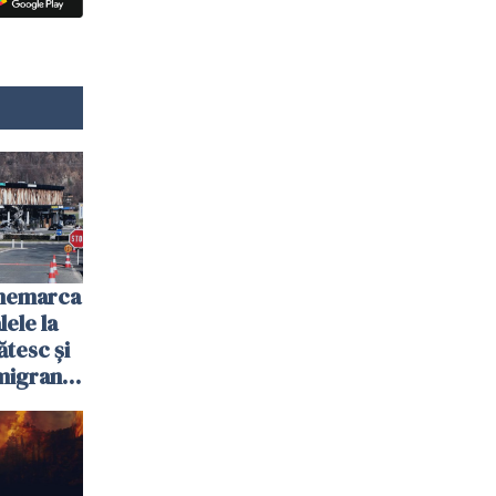
anemarca
ele la
ătesc și
igranții