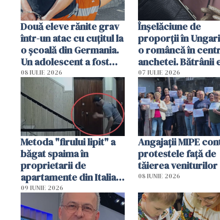
Două eleve rănite grav
Înșelăciune de
într-un atac cu cuțitul la
proporții în Ungari
o școală din Germania.
o româncă în centr
Un adolescent a fost
anchetei. Bătrânii 
arestat
puși să lase la poar
08 IULIE 2026
07 IULIE 2026
genți cu aur și bani
Metoda "firului lipit" a
Angajaţii MIPE con
băgat spaima în
protestele faţă de
proprietarii de
tăierea veniturilor
apartamente din Italia.
08 IUNIE 2026
Poliția, sesizată
09 IUNIE 2026