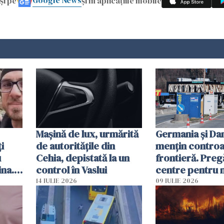
Google News
și pe
și în aplicațiile mobile
Mașină de lux, urmărită
Germania și D
i
de autoritățile din
mențin controal
u
Cehia, depistată la un
frontieră. Preg
ina.
control în Vaslui
centre pentru m
caută
respinși din UE
14 IULIE 2026
09 IULIE 2026