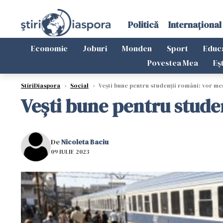
Politică
Internațional
Economie
Joburi
Monden
Sport
Educ
Povestea Mea
Eș
StiriDiaspora
›
Social
›
Vești bune pentru studenții români: vor me
Vești bune pentru stude
De
Nicoleta Baciu
09 IULIE 2023