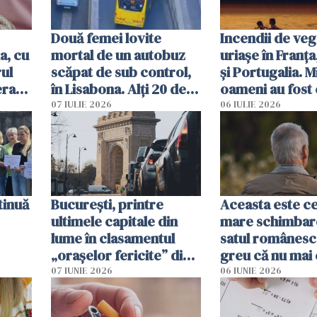
Două femei lovite
Incendii de veg
a, cu
mortal de un autobuz
uriașe în Franța
ul
scăpat de sub control,
și Portugalia. M
erau
în Lisabona. Alți 20 de
oameni au fost 
tă
oameni sunt răniți
07 IULIE 2026
06 IULIE 2026
tinuă
București, printre
Aceasta este c
ultimele capitale din
mare schimbar
lume în clasamentul
satul românesc.
„orașelor fericite” din
greu că nu mai 
2026
pe-aici, prin jur
07 IUNIE 2026
06 IUNIE 2026