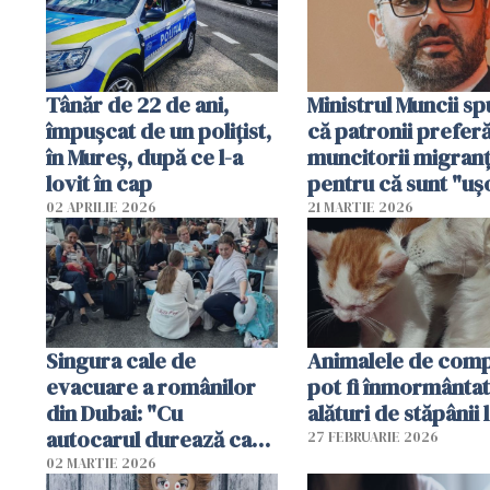
Tânăr de 22 de ani,
Ministrul Muncii s
împușcat de un polițist,
că patronii prefer
în Mureș, după ce l-a
muncitorii migranț
lovit în cap
pentru că sunt "uş
dispensabili"
02 APRILIE 2026
21 MARTIE 2026
Singura cale de
Animalele de com
evacuare a românilor
pot fi înmormânta
din Dubai: "Cu
alături de stăpânii 
autocarul durează cam
27 FEBRUARIE 2026
două zile"
02 MARTIE 2026