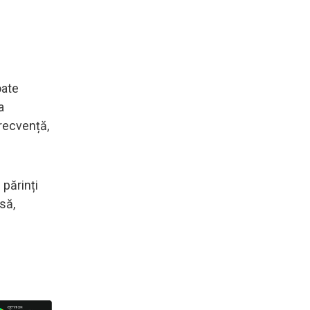
oate
a
frecvență,
 părinți
să,