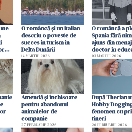
pune
O româncă și un italian
O româncă a ple
ă
descriu o poveste de
Spania fără nimi
i
succes în turism în
ajuns din mena
or
Delta Dunării
doctor în educ
14 MARTIE 2026
03 MARTIE 2026
panie
Amendă și închisoare
După Therian 
te
pentru abandonul
Hobby Dogging,
lor
animalelor de
fenomen cu pri
companie
tineri
27 FEBRUARIE 2026
26 FEBRUARIE 2026