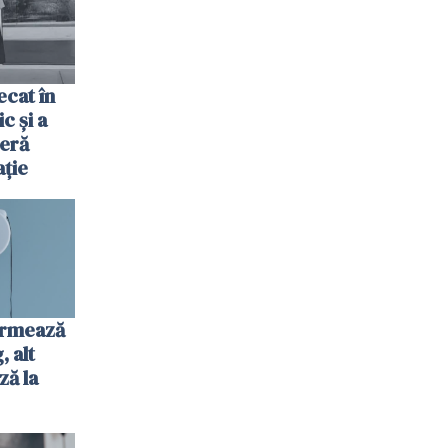
cat în
c și a
jeră
ație
urmează
 alt
ză la