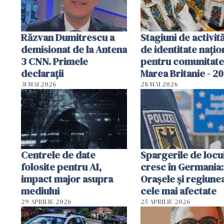
Răzvan Dumitrescu a
Stagiuni de activită
demisionat de la Antena
de identitate națio
3 CNN. Primele
pentru comunitate
declarații
Marea Britanie - 2
31 MAI 2026
28 MAI 2026
Centrele de date
Spargerile de locu
folosite pentru AI,
cresc în Germania:
impact major asupra
Orașele și regiune
mediului
cele mai afectate
29 APRILIE 2026
25 APRILIE 2026