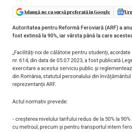
Adaugă-ne ca sursă preferată în Google
Urm
Autoritatea pentru Reformă Feroviară (ARF) a anun
fost extinsă la 90%, iar vârsta până la care aceste
„Facilități noi de călătorie pentru studenți, acordat
nr. 614, din data de 05.07.2023, a fost publicată Leg
exercitare a acestui serviciu public și reglementea
din România, statutul personalului din învățământul s
reprezentanții ARF.
Actul normativ prevede:
- creșterea nivelului tarifului redus de la 50% la 90%
cu metroul, precum și pentru transportul intern ferovia