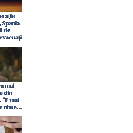
etație
, Spania
ii de
evacuați
ea mai
e din
 ”E mai
e nimeni
”