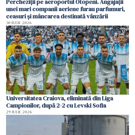
Percheziții pe aeroportul Otopeni. Angajații
unei mari companii aeriene furau parfumuri,
ceasuri și mâncarea destinată vânzării
30 IULIE 2026
Universitatea Craiova, eliminată din Liga
Campionilor, după 2-2 cu Levski Sofia
29 IULIE 2026