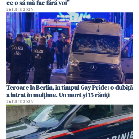
ce o să mă fac fără voi”
26 IULIE 2026
Teroare la Berlin, în timpul Gay Pride: o dubiță
a intrat în mulțime. Un mort și 15 răniți
26 IULIE 2026