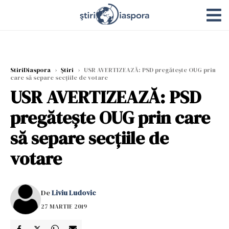
StiriDiaspora
›
Știri
›
USR AVERTIZEAZĂ: PSD pregătește OUG prin
care să separe secțiile de votare
USR AVERTIZEAZĂ: PSD
pregătește OUG prin care
să separe secțiile de
votare
De
Liviu Ludovic
27 MARTIE 2019