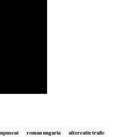
mpuscat
roman ungaria
altercatie trafic