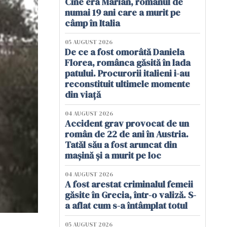
Cine era Marian, românul de
numai 19 ani care a murit pe
câmp în Italia
05 AUGUST 2026
De ce a fost omorâtă Daniela
Florea, românca găsită în lada
patului. Procurorii italieni i-au
reconstituit ultimele momente
din viață
04 AUGUST 2026
Accident grav provocat de un
român de 22 de ani în Austria.
Tatăl său a fost aruncat din
mașină și a murit pe loc
04 AUGUST 2026
A fost arestat criminalul femeii
găsite în Grecia, într-o valiză. S-
a aflat cum s-a întâmplat totul
05 AUGUST 2026