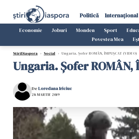
Politică
Internațional
Economie
Joburi
Monden
Sport
Educ
Povestea Mea
Eș
StiriDiaspora
›
Social
›
Ungaria. Șofer ROMÂN, ÎMPUȘCAT (VIDEO)
Ungaria. Șofer ROMÂN,
De
Loredana Iriciuc
28 MARTIE 2019