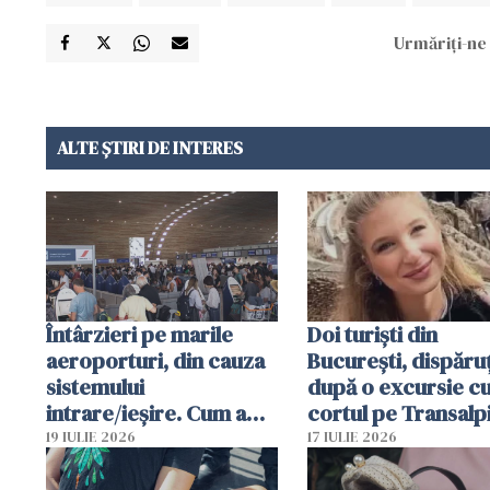
Urmăriți-ne 
ALTE ȘTIRI DE INTERES
Întârzieri pe marile
Doi turiști din
aeroporturi, din cauza
București, dispăruț
sistemului
după o excursie c
intrare/ieșire. Cum a
cortul pe Transalp
ajuns o femeie să fie
Poliția și familia îi 
19 IULIE 2026
17 IULIE 2026
arestată în Cluj-Napoca