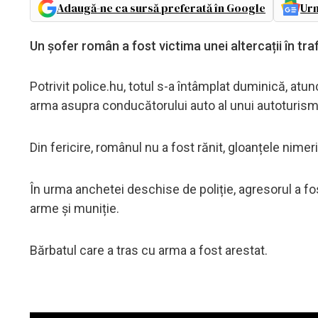
Adaugă-ne ca sursă preferată în Google
Urm
Un șofer român a fost victima unei altercații în tra
Potrivit police.hu, totul s-a întâmplat duminică, atu
arma asupra conducătorului auto al unui autoturism
Din fericire, românul nu a fost rănit, gloanțele nime
În urma anchetei deschise de poliție, agresorul a fost 
arme și muniție.
Bărbatul care a tras cu arma a fost arestat.