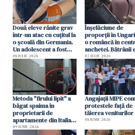
Două eleve rănite grav
Înșelăciune de
într-un atac cu cuțitul la
proporții în Ungari
o școală din Germania.
o româncă în centr
Un adolescent a fost
anchetei. Bătrânii 
arestat
puși să lase la poar
08 IULIE 2026
07 IULIE 2026
genți cu aur și bani
Metoda "firului lipit" a
Angajaţii MIPE con
băgat spaima în
protestele faţă de
proprietarii de
tăierea veniturilor
apartamente din Italia.
08 IUNIE 2026
Poliția, sesizată
09 IUNIE 2026