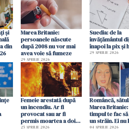
ți și
Marea Britanie:
Suedia: de la
nală
persoanele născute
învățământul di
a din
după 2008 nu vor mai
înapoi la pix și 
026
avea voie să fumeze
29 APRILIE 2026
29 APRILIE 2026
ințe
Femeie arestată după
Româncă, sătul
un incendiu. Ar fi
Marea Britanie:
a
provocat sau ar fi
timpul te fac să
permis moartea a doi
un străin. Ei nu
copii de 1 an și 3 ani
ca noi. În Româ
25 APRILIE 2026
04 APRILIE 2026