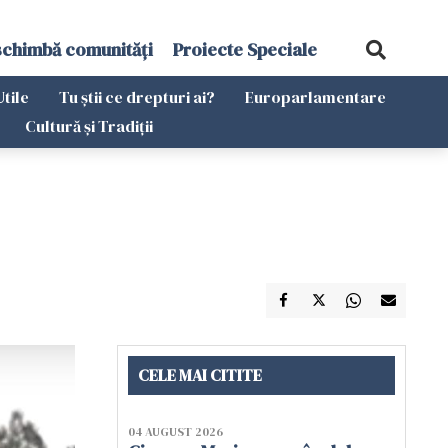
schimbă comunități
Proiecte Speciale
Utile
Tu știi ce drepturi ai?
Europarlamentare
Cultură și Tradiții
CELE MAI CITITE
04 AUGUST 2026