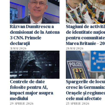
Răzvan Dumitrescu a
Stagiuni de activită
demisionat de la Antena
de identitate națio
3 CNN. Primele
pentru comunitate
declarații
Marea Britanie - 2
31 MAI 2026
28 MAI 2026
Centrele de date
Spargerile de locu
folosite pentru AI,
cresc în Germania:
impact major asupra
Orașele și regiune
mediului
cele mai afectate
29 APRILIE 2026
25 APRILIE 2026