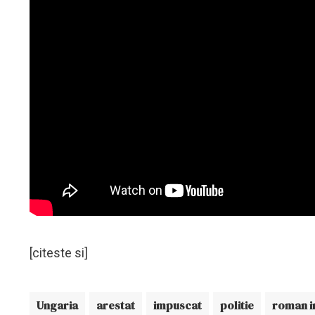
[citeste si]
Ungaria
arestat
impuscat
politie
roman i