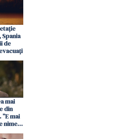
etație
, Spania
ii de
evacuați
ea mai
e din
 ”E mai
e nimeni
”