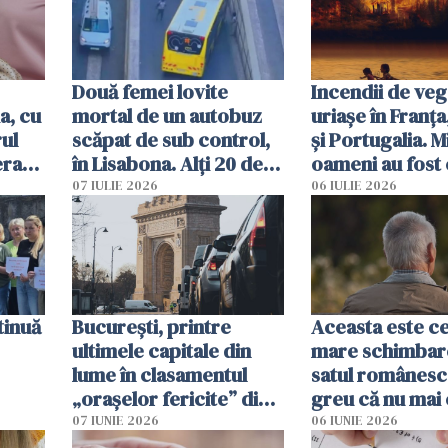
Două femei lovite
Incendii de veg
a, cu
mortal de un autobuz
uriașe în Franța
ul
scăpat de sub control,
și Portugalia. M
erau
în Lisabona. Alți 20 de
oameni au fost 
tă
oameni sunt răniți
07 IULIE 2026
06 IULIE 2026
tinuă
București, printre
Aceasta este c
ultimele capitale din
mare schimbar
lume în clasamentul
satul românesc.
„orașelor fericite” din
greu că nu mai 
2026
pe-aici, prin jur
07 IUNIE 2026
06 IUNIE 2026