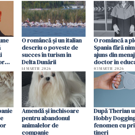
oamenii sunt alt
pune
O româncă și un italian
O româncă a ple
ă
descriu o poveste de
Spania fără nimi
i
succes în turism în
ajuns din mena
or
Delta Dunării
doctor în educ
14 MARTIE 2026
03 MARTIE 2026
panie
Amendă și închisoare
După Therian 
te
pentru abandonul
Hobby Dogging,
lor
animalelor de
fenomen cu pri
companie
tineri