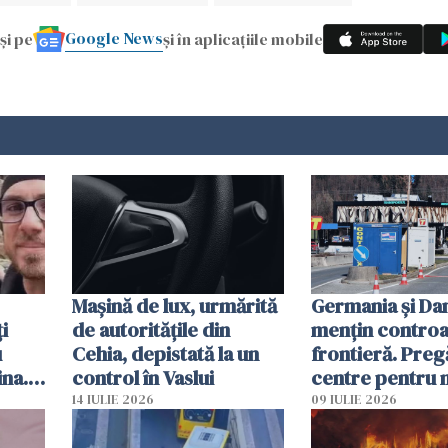
Google News
și pe
și în aplicațiile mobile
Mașină de lux, urmărită
Germania și D
i
de autoritățile din
mențin controal
u
Cehia, depistată la un
frontieră. Preg
ina.
control în Vaslui
centre pentru m
caută
respinși din UE
14 IULIE 2026
09 IULIE 2026