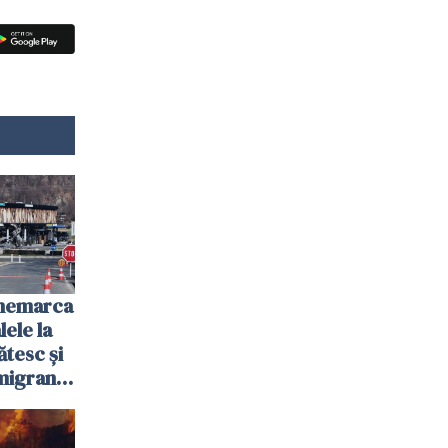
anemarca
ele la
ătesc și
igranții