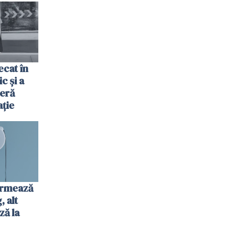
fel"
cat în
c și a
jeră
ație
urmează
 alt
ză la