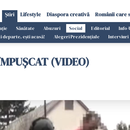
Știri
Lifestyle
Diaspora creativă
Românii care 
ație
Sănătate
Abuzuri
Social
Editorial
Info-
ti departe, ești acasă!
Alegeri Prezidențiale
Interviuri
 ÎMPUȘCAT (VIDEO)