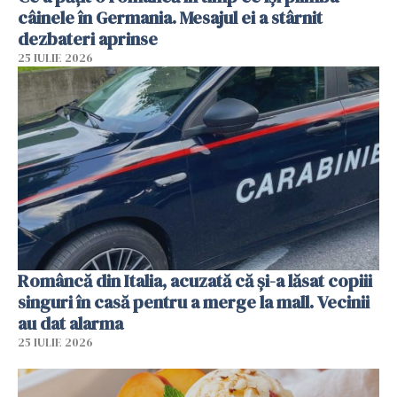
câinele în Germania. Mesajul ei a stârnit
dezbateri aprinse
25 IULIE 2026
Româncă din Italia, acuzată că și-a lăsat copiii
singuri în casă pentru a merge la mall. Vecinii
au dat alarma
25 IULIE 2026