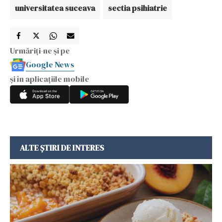
universitatea suceava
sectia psihiatrie
Urmăriți-ne și pe
Google News
și în aplicațiile mobile
ALTE ȘTIRI DE INTERES