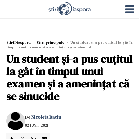
StiriDiaspora
›
Știri principale
›
Un student și-a pus cuțitul la gât în
timpul unui examen și a amenințat că se sinucide
Un student și-a pus cuțitul
la gât în timpul unui
examen și a amenințat că
se sinucide
De
Nicoleta Baciu
02 IUNIE 2021