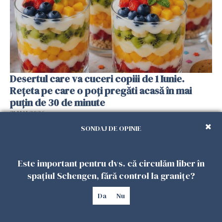
Desertul care va cuceri copiii de 1 Iunie.
Rețeta pe care o poți pregăti acasă în mai
puțin de 30 de minute
31 MAI 2026
SONDAJ DE OPINIE
Este important pentru dvs. că circulăm liber în
spațiul Schengen, fără control la granițe?
Da
Nu