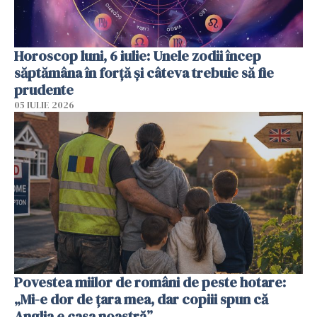
Horoscop luni, 6 iulie: Unele zodii încep
săptămâna în forță și câteva trebuie să fie
prudente
05 IULIE 2026
Povestea miilor de români de peste hotare:
„Mi-e dor de țara mea, dar copiii spun că
Anglia e casa noastră”