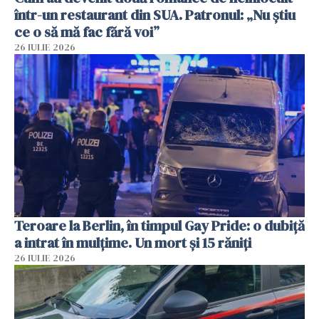
într-un restaurant din SUA. Patronul: „Nu știu
ce o să mă fac fără voi”
26 IULIE 2026
Teroare la Berlin, în timpul Gay Pride: o dubiță
a intrat în mulțime. Un mort și 15 răniți
26 IULIE 2026