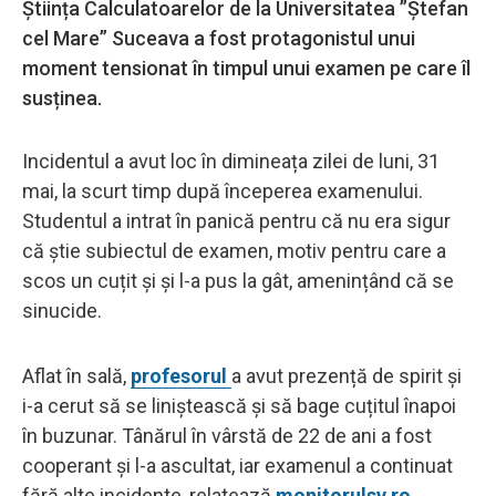
Știința Calculatoarelor de la Universitatea ”Ștefan
cel Mare” Suceava a fost protagonistul unui
moment tensionat în timpul unui examen pe care îl
susținea.
Incidentul a avut loc în dimineața zilei de luni, 31
mai, la scurt timp după începerea examenului.
Studentul a intrat în panică pentru că nu era sigur
că știe subiectul de examen, motiv pentru care a
scos un cuțit și și l-a pus la gât, amenințând că se
sinucide.
Aflat în sală,
profesorul
a avut prezență de spirit și
i-a cerut să se liniștească și să bage cuțitul înapoi
în buzunar. Tânărul în vârstă de 22 de ani a fost
cooperant și l-a ascultat, iar examenul a continuat
fără alte incidente, relatează
monitorulsv.ro