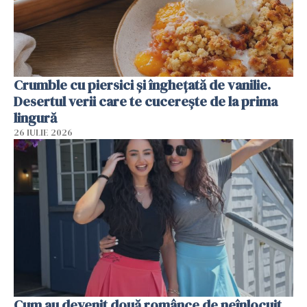
Crumble cu piersici și înghețată de vanilie.
Desertul verii care te cucerește de la prima
lingură
26 IULIE 2026
Cum au devenit două românce de neînlocuit