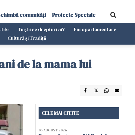
schimbă comunități
Proiecte Speciale
Utile
Tu știi ce drepturi ai?
Europarlamentare
Cultură și Tradiții
bani de la mama lui
CELE MAI CITITE
05 AUGUST 2026