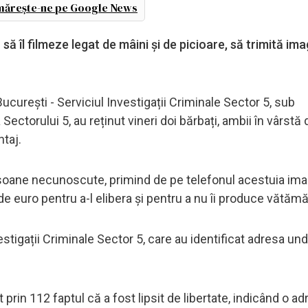
ărește-ne pe Google News
ă îl filmeze legat de mâini și de picioare, să trimită ima
 București - Serviciul Investigații Criminale Sector 5, sub
ctorului 5, au reținut vineri doi bărbați, ambii în vârstă
ntaj.
ersoane necunoscute, primind de pe telefonul acestuia imag
0 de euro pentru a-l elibera și pentru a nu îi produce vătămă
estigații Criminale Sector 5, care au identificat adresa unde
prin 112 faptul că a fost lipsit de libertate, indicând o ad