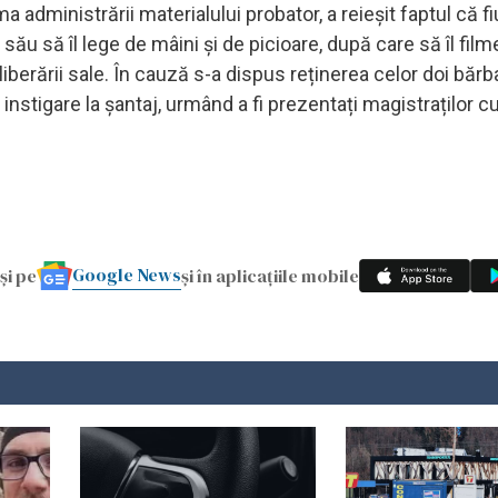
administrării materialului probator, a reieșit faptul că fi
 său să îl lege de mâini și de picioare, după care să îl film
berării sale. În cauză s-a dispus reținerea celor doi bărba
 instigare la șantaj, urmând a fi prezentați magistraților c
Google News
și pe
și în aplicațiile mobile