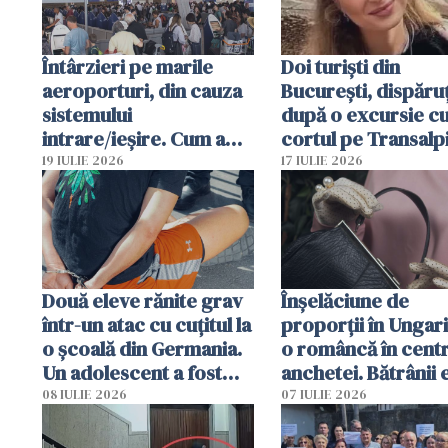
Întârzieri pe marile
Doi turiști din
aeroporturi, din cauza
București, dispăruț
sistemului
după o excursie c
intrare/ieșire. Cum a
cortul pe Transalp
ajuns o femeie să fie
Poliția și familia îi 
19 IULIE 2026
17 IULIE 2026
arestată în Cluj-Napoca
Două eleve rănite grav
Înșelăciune de
într-un atac cu cuțitul la
proporții în Ungari
o școală din Germania.
o româncă în centr
Un adolescent a fost
anchetei. Bătrânii 
arestat
puși să lase la poar
08 IULIE 2026
07 IULIE 2026
genți cu aur și bani