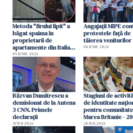
Metoda "firului lipit" a
Angajaţii MIPE con
băgat spaima în
protestele faţă de
proprietarii de
tăierea veniturilor
apartamente din Italia.
08 IUNIE 2026
Poliția, sesizată
09 IUNIE 2026
Răzvan Dumitrescu a
Stagiuni de activită
demisionat de la Antena
de identitate națio
3 CNN. Primele
pentru comunitate
declarații
Marea Britanie - 2
31 MAI 2026
28 MAI 2026