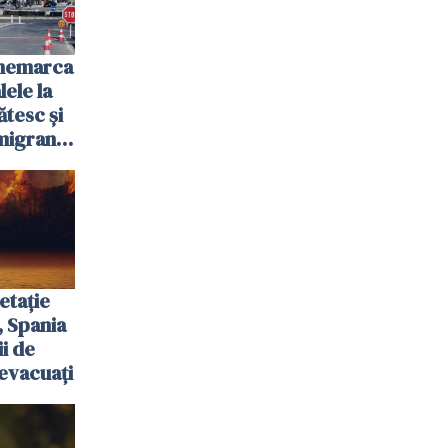
anemarca
ele la
ătesc și
igranții
etație
, Spania
ii de
evacuați