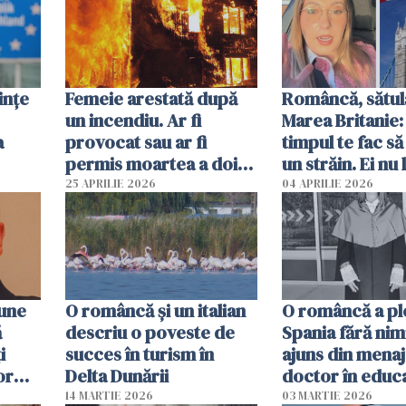
ințe
Femeie arestată după
Româncă, sătul
un incendiu. Ar fi
Marea Britanie:
a
provocat sau ar fi
timpul te fac să
permis moartea a doi
un străin. Ei nu
copii de 1 an și 3 ani
ca noi. În Româ
25 APRILIE 2026
04 APRILIE 2026
oamenii sunt alt
pune
O româncă și un italian
O româncă a ple
ă
descriu o poveste de
Spania fără nimi
i
succes în turism în
ajuns din mena
or
Delta Dunării
doctor în educ
14 MARTIE 2026
03 MARTIE 2026