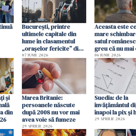
tinuă
București, printre
Aceasta este c
ultimele capitale din
mare schimbar
lume în clasamentul
satul românesc.
„orașelor fericite” din
greu că nu mai 
2026
pe-aici, prin jur
07 IUNIE 2026
06 IUNIE 2026
ți și
Marea Britanie:
Suedia: de la
nală
persoanele născute
învățământul di
a din
după 2008 nu vor mai
înapoi la pix și 
026
avea voie să fumeze
29 APRILIE 2026
29 APRILIE 2026