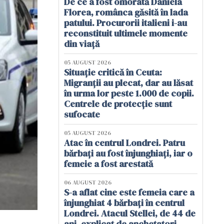
De ce a fost omorâtă Daniela
Florea, românca găsită în lada
patului. Procurorii italieni i-au
reconstituit ultimele momente
din viață
05 AUGUST 2026
Situație critică în Ceuta:
Migranții au plecat, dar au lăsat
în urma lor peste 1.000 de copii.
Centrele de protecție sunt
sufocate
05 AUGUST 2026
Atac în centrul Londrei. Patru
bărbați au fost înjunghiați, iar o
femeie a fost arestată
06 AUGUST 2026
S-a aflat cine este femeia care a
înjunghiat 4 bărbați în centrul
Londrei. Atacul Stellei, de 44 de
ani, explicat de anchetatori