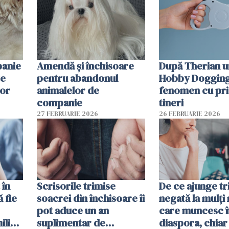
panie
Amendă și închisoare
După Therian 
te
pentru abandonul
Hobby Dogging,
lor
animalelor de
fenomen cu pri
companie
tineri
27 FEBRUARIE 2026
26 FEBRUARIE 2026
 în
Scrisorile trimise
De ce ajunge tr
ă fie
soacrei din închisoare îi
negată la mulți
pot aduce un an
care muncesc î
liști
suplimentar de
diaspora, chiar