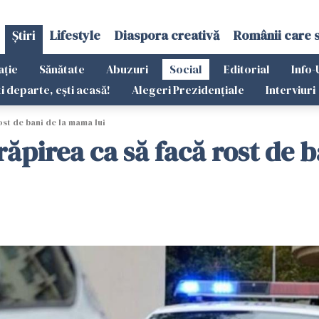
Știri
Lifestyle
Diaspora creativă
Românii care 
ație
Sănătate
Abuzuri
Social
Editorial
Info-
ti departe, ești acasă!
Alegeri Prezidențiale
Interviuri
ost de bani de la mama lui
ăpirea ca să facă rost de 