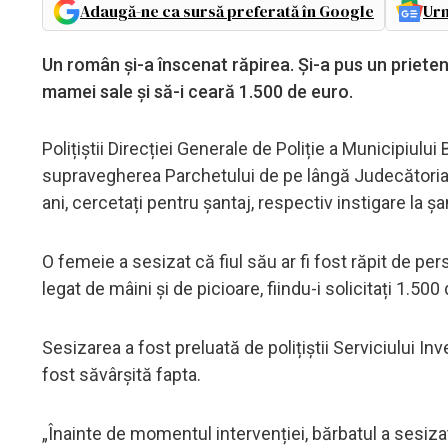
Adaugă-ne ca sursă preferată în Google
Urm
Un român și-a înscenat răpirea. Și-a pus un prieten s
mamei sale și să-i ceară 1.500 de euro.
Polițiștii Direcției Generale de Poliție a Municipiului
supravegherea Parchetului de pe lângă Judecătoria Se
ani, cercetați pentru șantaj, respectiv instigare la șa
O femeie a sesizat că fiul său ar fi fost răpit de p
legat de mâini și de picioare, fiindu-i solicitați 1.50
Sesizarea a fost preluată de polițiștii Serviciului Inv
fost săvârșită fapta.
„Înainte de momentul intervenției, bărbatul a sesizat 