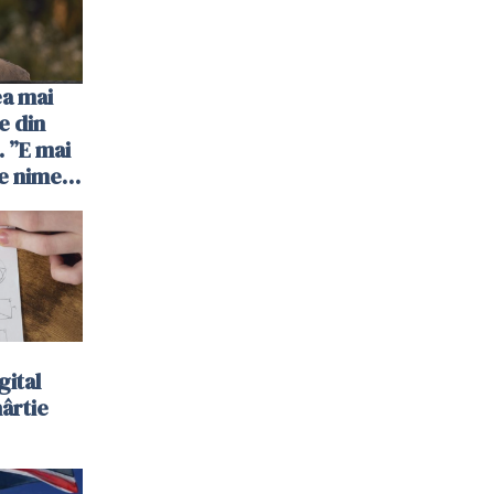
ea mai
e din
 ”E mai
e nimeni
”
gital
hârtie