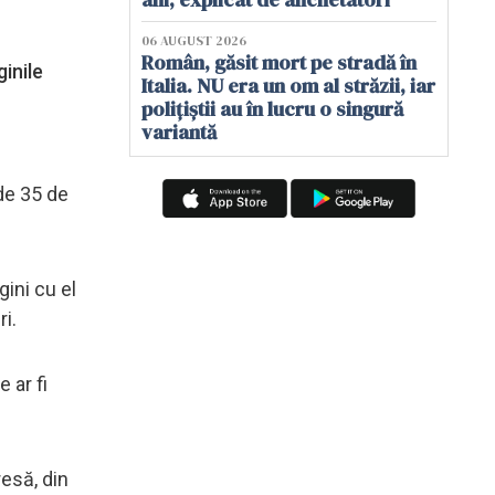
06 AUGUST 2026
Român, găsit mort pe stradă în
ginile
Italia. NU era un om al străzii, iar
polițiștii au în lucru o singură
variantă
 de 35 de
ini cu el
ri.
 ar fi
resă, din