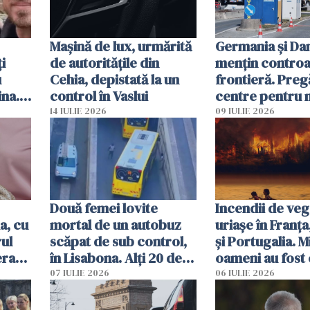
Mașină de lux, urmărită
Germania și D
i
de autoritățile din
mențin controal
u
Cehia, depistată la un
frontieră. Preg
ina.
control în Vaslui
centre pentru m
caută
respinși din UE
14 IULIE 2026
09 IULIE 2026
Două femei lovite
Incendii de veg
a, cu
mortal de un autobuz
uriașe în Franța
ul
scăpat de sub control,
și Portugalia. M
erau
în Lisabona. Alți 20 de
oameni au fost 
tă
oameni sunt răniți
07 IULIE 2026
06 IULIE 2026