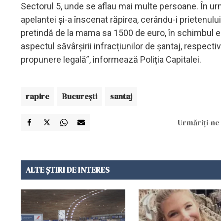
Sectorul 5, unde se aflau mai multe persoane. În urma 
apelantei și-a înscenat răpirea, cerându-i prietenului
pretindă de la mama sa 1500 de euro, în schimbul eli
aspectul săvârșirii infracțiunilor de șantaj, respectiv
propunere legală”, informează Poliția Capitalei.
rapire
Bucureşti
santaj
Urmăriți-ne 
ALTE ȘTIRI DE INTERES