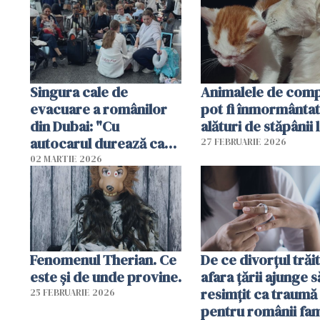
Singura cale de
Animalele de com
evacuare a românilor
pot fi înmormânta
din Dubai: "Cu
alături de stăpânii 
autocarul durează cam
27 FEBRUARIE 2026
două zile"
02 MARTIE 2026
Fenomenul Therian. Ce
De ce divorțul trăit
este și de unde provine.
afara țării ajunge s
resimțit ca traumă
25 FEBRUARIE 2026
pentru românii fami