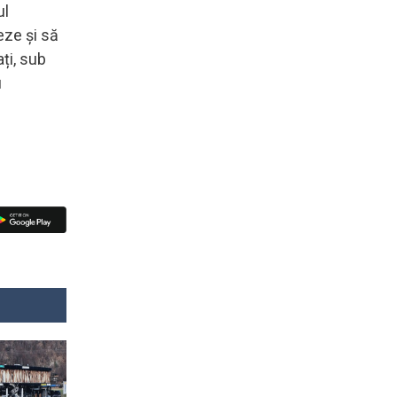
ul
eze și să
ți, sub
u