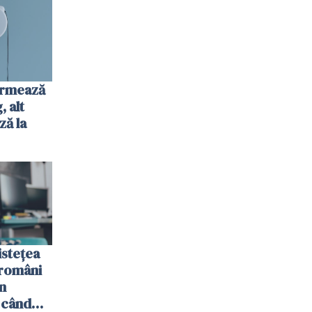
urmează
 alt
ză la
istețea
 români
n
 când