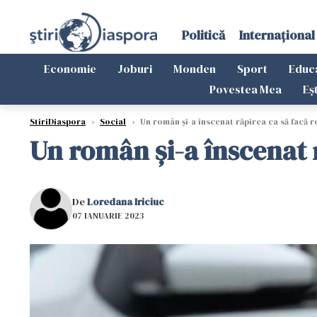
Politică
Internațional
Economie
Joburi
Monden
Sport
Educ
Povestea Mea
Eș
StiriDiaspora
›
Social
›
Un român și-a înscenat răpirea ca să facă r
Un român și-a înscenat r
De
Loredana Iriciuc
07 IANUARIE 2023