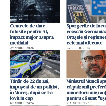
Centrele de date
Spargerile de locu
folosite pentru AI,
cresc în Germania:
impact major asupra
Orașele și regiune
mediului
cele mai afectate
29 APRILIE 2026
25 APRILIE 2026
Tânăr de 22 de ani,
Ministrul Muncii s
împușcat de un polițist,
că patronii prefer
în Mureș, după ce l-a
muncitorii migranț
lovit în cap
pentru că sunt "uş
dispensabili"
02 APRILIE 2026
21 MARTIE 2026