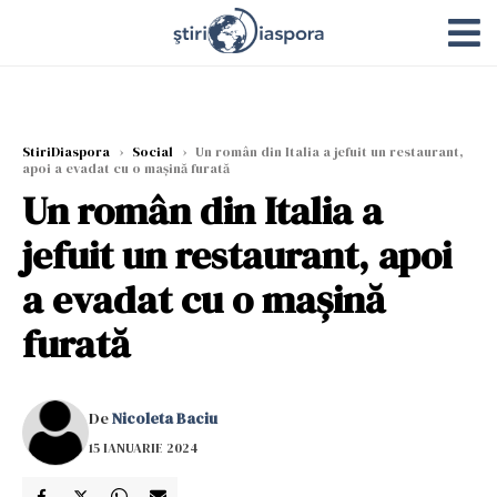
StiriDiaspora
›
Social
›
Un român din Italia a jefuit un restaurant,
apoi a evadat cu o mașină furată
Un român din Italia a
jefuit un restaurant, apoi
a evadat cu o mașină
furată
De
Nicoleta Baciu
15 IANUARIE 2024