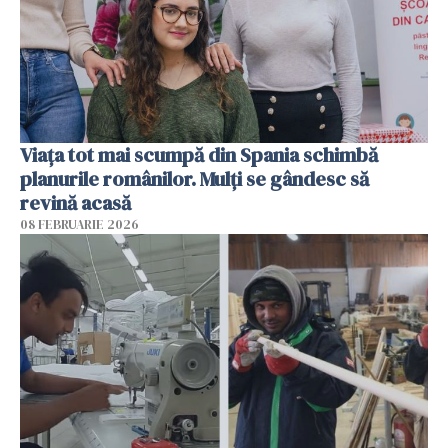
Viața tot mai scumpă din Spania schimbă
planurile românilor. Mulți se gândesc să
revină acasă
08 FEBRUARIE 2026