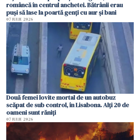
româncă în centrul anchetei. Bătrânii erau
puși să lase la poartă genți cu aur și bani
07 IULIE 2026
Două femei lovite mortal de un autobuz
scăpat de sub control, în Lisabona. Alți 20 de
oameni sunt răniți
07 IULIE 2026