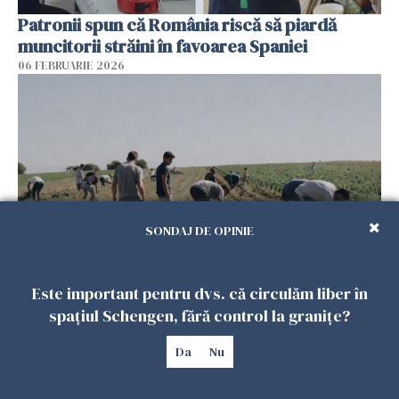
Patronii spun că România riscă să piardă
muncitorii străini în favoarea Spaniei
06 FEBRUARIE 2026
SONDAJ DE OPINIE
Muncitori români exploatați de clanul „Muti”
Este important pentru dvs. că circulăm liber în
în Spania: 17 arestări în urma unui raid al
spațiul Schengen, fără control la granițe?
poliției
Da
Nu
04 FEBRUARIE 2026