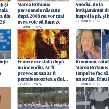
ți și
Marea Britanie:
Suedia: de la
nală
persoanele născute
învățământul di
a din
după 2008 nu vor mai
înapoi la pix și 
026
avea voie să fumeze
29 APRILIE 2026
29 APRILIE 2026
ințe
Femeie arestată după
Româncă, sătul
un incendiu. Ar fi
Marea Britanie:
a
provocat sau ar fi
timpul te fac să
permis moartea a doi
un străin. Ei nu
copii de 1 an și 3 ani
ca noi. În Româ
25 APRILIE 2026
04 APRILIE 2026
oamenii sunt alt