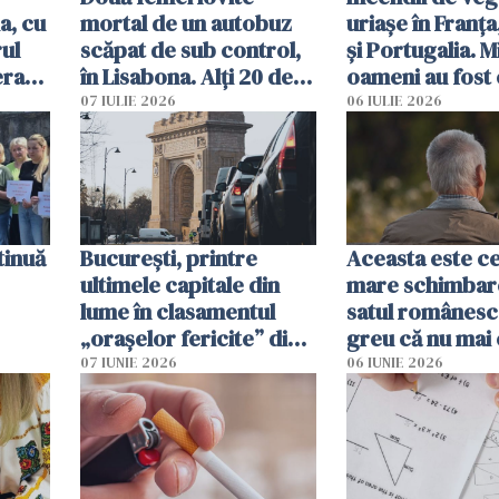
a, cu
mortal de un autobuz
uriașe în Franța
ul
scăpat de sub control,
și Portugalia. M
erau
în Lisabona. Alți 20 de
oameni au fost 
tă
oameni sunt răniți
07 IULIE 2026
06 IULIE 2026
tinuă
București, printre
Aceasta este c
ultimele capitale din
mare schimbar
lume în clasamentul
satul românesc.
„orașelor fericite” din
greu că nu mai 
2026
pe-aici, prin jur
07 IUNIE 2026
06 IUNIE 2026