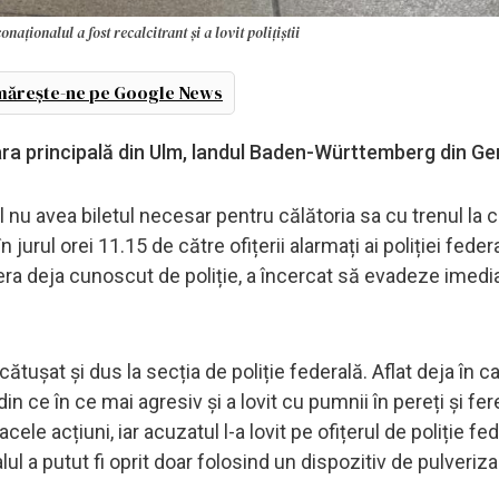
aționalul a fost recalcitrant și a lovit polițiștii
ărește-ne pe Google News
gara principală din Ulm, landul Baden-Württemberg din G
nu avea biletul necesar pentru călătoria sa cu trenul la c
 jurul orei 11.15 de către ofițerii alarmați ai poliției federa
 era deja cunoscut de poliție, a încercat să evadeze imedi
cătușat și dus la secția de poliție federală. Aflat deja în 
in ce în ce mai agresiv și a lovit cu pumnii în pereți și fer
le acțiuni, iar acuzatul l-a lovit pe ofițerul de poliție fe
 a putut fi oprit doar folosind un dispozitiv de pulverizar