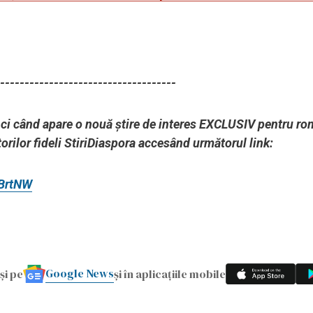
------------------------------------
unci când apare o nouă știre de interes EXCLUSIV pentru ro
orilor fideli StiriDiaspora accesând următorul link:
ZBrtNW
Google News
și pe
și în aplicațiile mobile