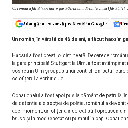
Un român a făcut haos într-o gară Germania: Prins la clasa I fără bilet, con
Adaugă-ne ca sursă preferată în Google
Urm
Un român, în vârstă de 46 de ani, a făcut haos în 
Haosul a fost creat joi dimineață. Deoarece românul 
la gara principală Stuttgart la Ulm, a fost întâmpinat în
sosirea în Ulm și supus unui control. Bărbatul, care
ce ofițerul a vorbit cu el.
Conaționalul a fost apoi pus la pământ de patrulă, în
de detenție ale secției de poliție, românul a devenit d
acel moment, un ofițer a încercat să-l oprească din ace
brusc și în mod repetat cu pumnul în cap. Conaționalul