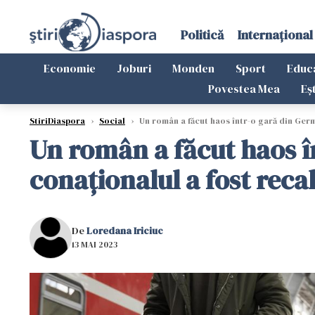
Politică
Internațional
Economie
Joburi
Monden
Sport
Educ
Povestea Mea
Eș
StiriDiaspora
›
Social
›
Un român a făcut haos într-o gară din Germani
Un român a făcut haos în
conaționalul a fost recalc
De
Loredana Iriciuc
13 MAI 2023