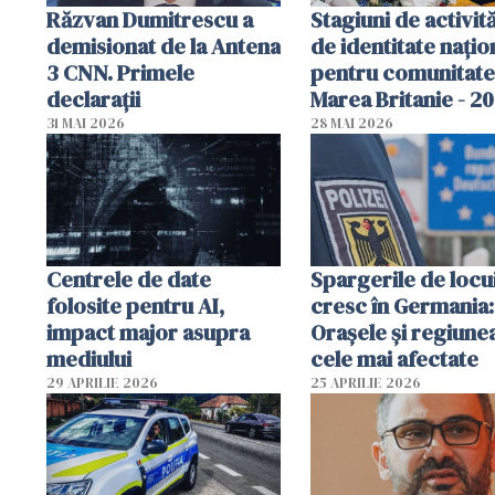
Răzvan Dumitrescu a
Stagiuni de activită
demisionat de la Antena
de identitate națio
3 CNN. Primele
pentru comunitate
declarații
Marea Britanie - 2
31 MAI 2026
28 MAI 2026
Centrele de date
Spargerile de locu
folosite pentru AI,
cresc în Germania:
impact major asupra
Orașele și regiune
mediului
cele mai afectate
29 APRILIE 2026
25 APRILIE 2026