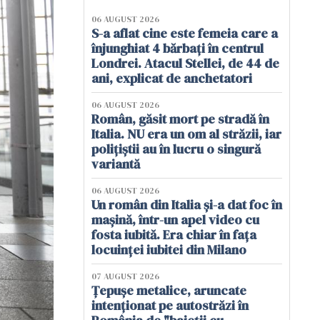
06 AUGUST 2026
S-a aflat cine este femeia care a
înjunghiat 4 bărbați în centrul
Londrei. Atacul Stellei, de 44 de
ani, explicat de anchetatori
06 AUGUST 2026
Român, găsit mort pe stradă în
Italia. NU era un om al străzii, iar
polițiștii au în lucru o singură
variantă
06 AUGUST 2026
Un român din Italia și-a dat foc în
mașină, într-un apel video cu
fosta iubită. Era chiar în fața
locuinței iubitei din Milano
07 AUGUST 2026
Țepușe metalice, aruncate
intenționat pe autostrăzi în