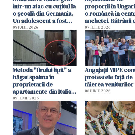
într-un atac cu cuțitul la
proporții în Ungari
o școală din Germania.
o româncă în centr
Un adolescent a fost
anchetei. Bătrânii 
arestat
puși să lase la poar
08 IULIE 2026
07 IULIE 2026
genți cu aur și bani
Metoda "firului lipit" a
Angajaţii MIPE con
băgat spaima în
protestele faţă de
proprietarii de
tăierea veniturilor
apartamente din Italia.
08 IUNIE 2026
Poliția, sesizată
09 IUNIE 2026