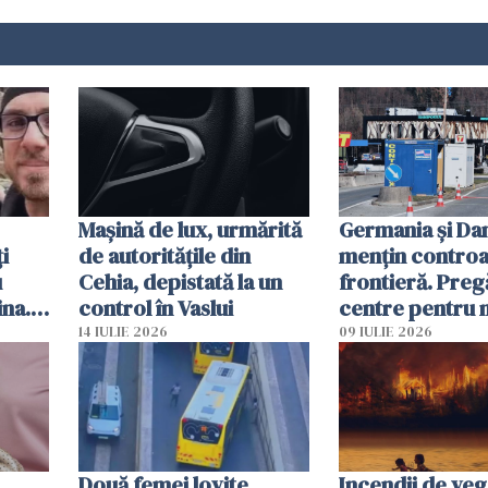
Mașină de lux, urmărită
Germania și D
i
de autoritățile din
mențin controal
u
Cehia, depistată la un
frontieră. Preg
ina.
control în Vaslui
centre pentru m
caută
respinși din UE
14 IULIE 2026
09 IULIE 2026
Două femei lovite
Incendii de veg