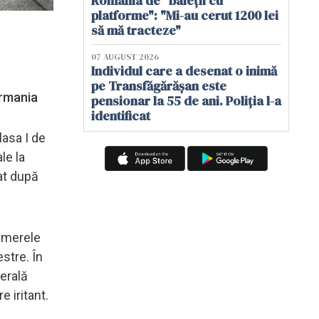
România de "baieții cu
platforme": "Mi-au cerut 1200 lei
să mă tracteze"
07 AUGUST 2026
Individul care a desenat o inimă
pe Transfăgărășan este
ermania
pensionar la 55 de ani. Poliția l-a
identificat
lasa I de
le la
at după
camerele
estre. În
derală
e iritant.