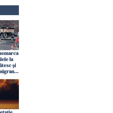
anemarca
ele la
ătesc și
igranții
etație