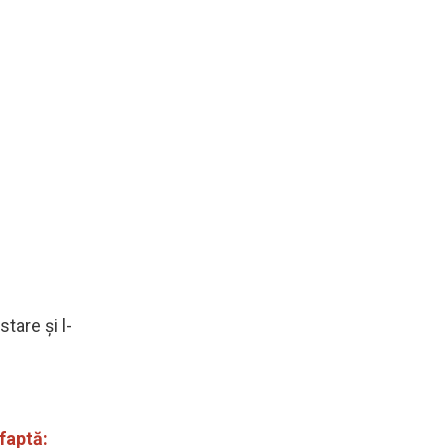
tare și l-
faptă: