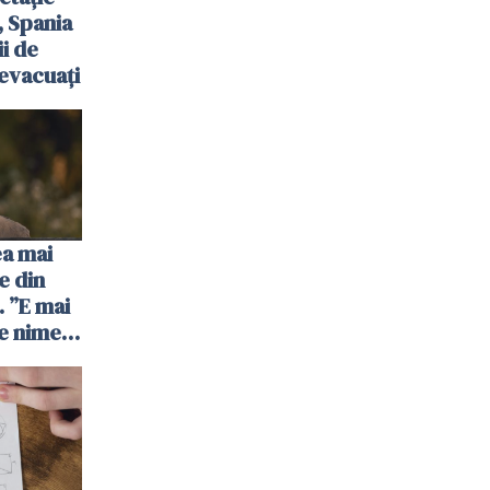
, Spania
ii de
evacuați
ea mai
e din
 ”E mai
e nimeni
”