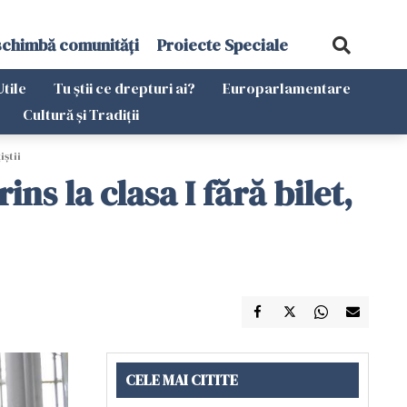
schimbă comunități
Proiecte Speciale
Utile
Tu știi ce drepturi ai?
Europarlamentare
Cultură și Tradiții
iștii
s la clasa I fără bilet,
CELE MAI CITITE