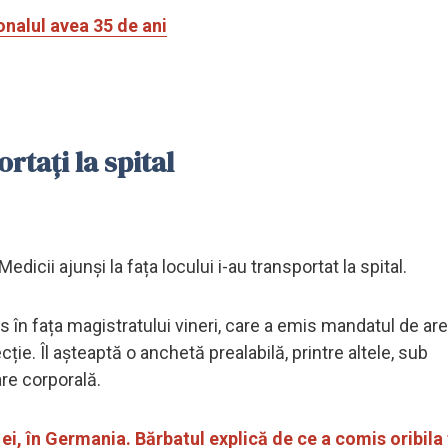
onalul avea 35 de ani
rtați la spital
Medicii ajunși la fața locului i-au transportat la spital.
în fața magistratului vineri, care a emis mandatul de ares
ție. Îl așteaptă o anchetă prealabilă, printre altele, sub
re corporală.
i, în Germania. Bărbatul explică de ce a comis oribila 