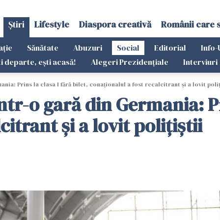
Știri
Lifestyle
Diaspora creativă
Românii care 
ație
Sănătate
Abuzuri
Social
Editorial
Info-
ti departe, ești acasă!
Alegeri Prezidențiale
Interviuri
a: Prins la clasa I fără bilet, conaționalul a fost recalcitrant și a lovit poliț
tr-o gară din Germania: Prin
itrant și a lovit polițiștii