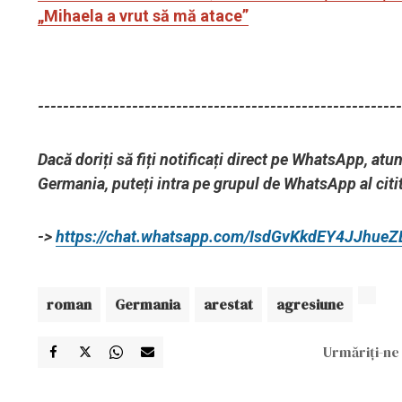
„Mihaela a vrut să mă atace”
----------------------------------------------------------
Dacă doriți să fiți notificați direct pe WhatsApp, at
Germania, puteți intra pe grupul de WhatsApp al citit
->
https://chat.whatsapp.com/IsdGvKkdEY4JJhue
roman
Germania
arestat
agresiune
Urmăriți-ne 