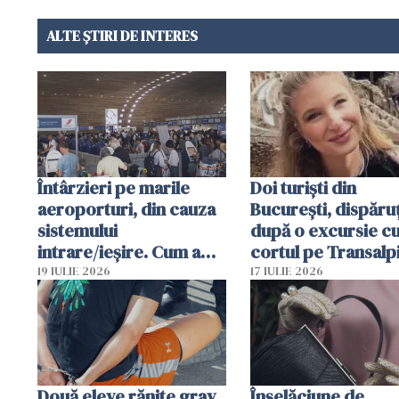
ALTE ȘTIRI DE INTERES
Întârzieri pe marile
Doi turiști din
aeroporturi, din cauza
București, dispăruț
sistemului
după o excursie c
intrare/ieșire. Cum a
cortul pe Transalp
ajuns o femeie să fie
Poliția și familia îi 
19 IULIE 2026
17 IULIE 2026
arestată în Cluj-Napoca
Două eleve rănite grav
Înșelăciune de