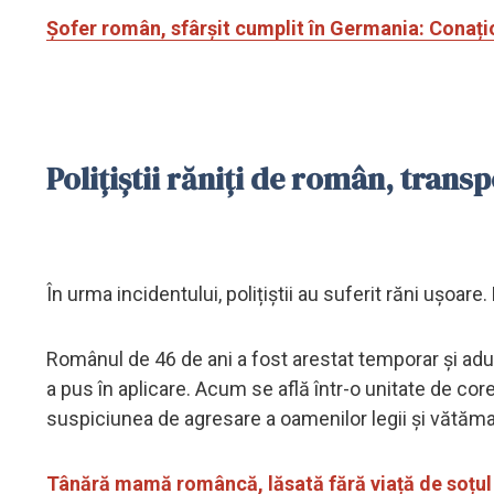
Șofer român, sfârșit cumplit în Germania: Conați
Polițiștii răniți de român, transpo
În urma incidentului, polițiștii au suferit răni ușoare. 
Românul de 46 de ani a fost arestat temporar și adus 
a pus în aplicare. Acum se află într-o unitate de corec
suspiciunea de agresare a oamenilor legii și vătăma
Tânără mamă româncă, lăsată fără viață de soțul e