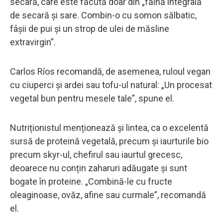
secară, care este făcută doar din „făină integrală
de secară și sare. Combin-o cu somon sălbatic,
fâșii de pui și un strop de ulei de măsline
extravirgin”.
Carlos Ríos recomandă, de asemenea, ruloul vegan
cu ciuperci și ardei sau tofu-ul natural: „Un procesat
vegetal bun pentru mesele tale”, spune el.
Nutriționistul menționează și lintea, ca o excelentă
sursă de proteină vegetală, precum și iaurturile bio
precum skyr-ul, chefirul sau iaurtul grecesc,
deoarece nu conțin zaharuri adăugate și sunt
bogate în proteine. „Combină-le cu fructe
oleaginoase, ovăz, afine sau curmale”, recomandă
el.