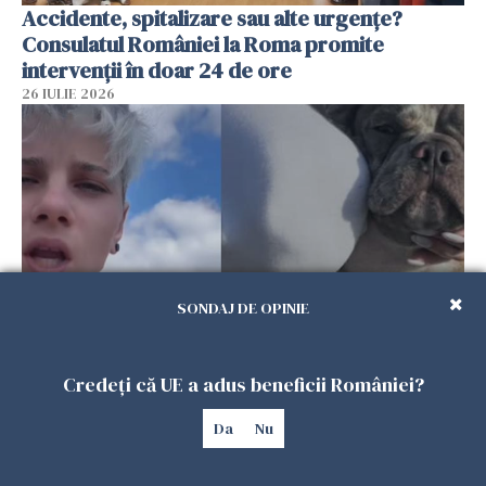
Accidente, spitalizare sau alte urgențe?
Consulatul României la Roma promite
intervenții în doar 24 de ore
26 IULIE 2026
SONDAJ DE OPINIE
Ce a pățit o româncă în timp ce își plimba
Credeți că UE a adus beneficii României?
câinele în Germania. Mesajul ei a stârnit
dezbateri aprinse
Da
Nu
25 IULIE 2026