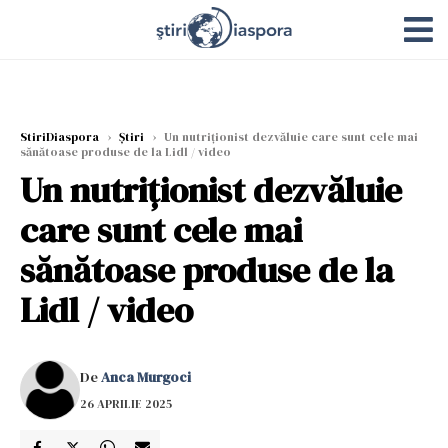
StiriDiaspora
›
Știri
›
Un nutriționist dezvăluie care sunt cele mai
sănătoase produse de la Lidl / video
Un nutriționist dezvăluie
care sunt cele mai
sănătoase produse de la
Lidl / video
De
Anca Murgoci
26 APRILIE 2025