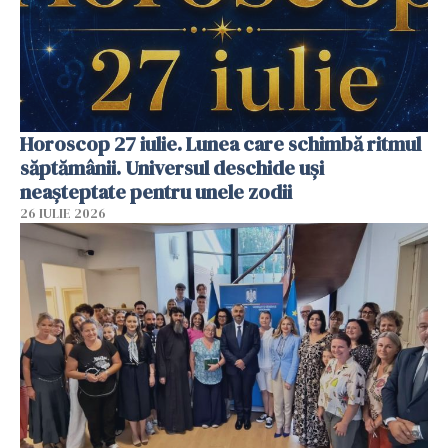
Horoscop 27 iulie. Lunea care schimbă ritmul
săptămânii. Universul deschide uși
neașteptate pentru unele zodii
26 IULIE 2026