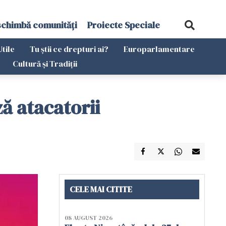
schimbă comunități
Proiecte Speciale
Utile
Tu știi ce drepturi ai?
Europarlamentare
Cultură și Tradiții
ă atacatorii
CELE MAI CITITE
08 AUGUST 2026