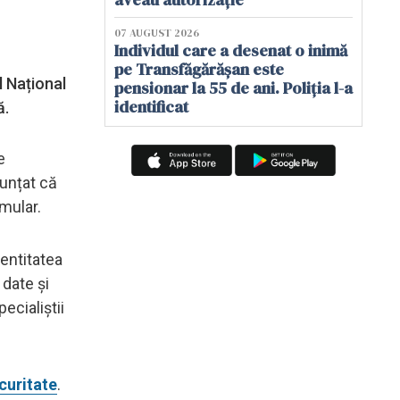
07 AUGUST 2026
Individul care a desenat o inimă
pe Transfăgărășan este
l Național
pensionar la 55 de ani. Poliția l-a
identificat
ă.
e
nunțat că
mular.
dentitatea
 date și
ecialiștii
curitate
.