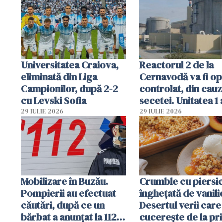
Ghișeul.ro și al Poli
Române
Universitatea Craiova,
Reactorul 2 de la
eliminată din Liga
Cernavodă va fi op
Campionilor, după 2-2
controlat, din cau
cu Levski Sofia
secetei. Unitatea 1 
deja oprită
29 IULIE 2026
29 IULIE 2026
Mobilizare în Buzău.
Crumble cu piersici
Pompierii au efectuat
înghețată de vanili
căutări, după ce un
Desertul verii care
bărbat a anunțat la 112
cucerește de la pr