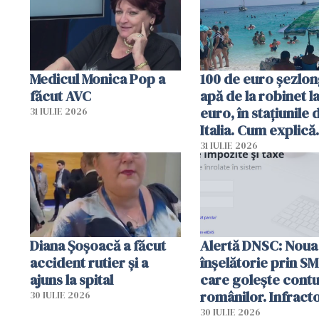
Medicul Monica Pop a
100 de euro șezlong
făcut AVC
apă de la robinet l
euro, în stațiunile 
31 IULIE 2026
Italia. Cum explică
autoritățile
31 IULIE 2026
Diana Șoșoacă a făcut
Alertă DNSC: Noua
accident rutier și a
înșelătorie prin S
ajuns la spital
care golește contu
românilor. Infracto
30 IULIE 2026
folosesc numele
30 IULIE 2026