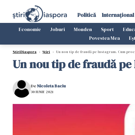
Politică
Internațional
Economie
Joburi
Monden
Sport
Educ
Povestea Mea
Eș
StiriDiaspora
›
Știri
›
Un nou tip de fraudă pe Instagram. Cum proc
Un nou tip de fraudă pe
De
Nicoleta Baciu
30 IUNIE 2021