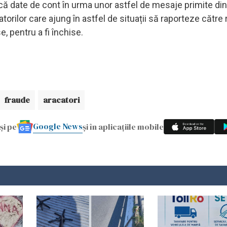
ă date de cont în urma unor astfel de mesaje primite di
atorilor care ajung în astfel de situații să raporteze către
e, pentru a fi închise.
fraude
aracatori
Google News
și pe
și în aplicațiile mobile