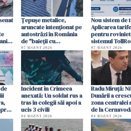
esenat
Țepușe metalice,
Nou sistem de t
aruncate intenționat pe
Aplicarea tarif
te
autostrăzi în România
pentru roviniet
ani.
de "baieții cu
sistemul TollRo
at
platforme": "Mi-au
începe la 1 oct
07 AUGUST 2026
07 AUGUST 2026
cerut 1200 lei să mă
tracteze"
 de
Incident în Crimeea
Radu Miruţă: Ni
ii
anexată: Un soldat rus a
Dunării a crescu
a,
tras în colegii săi apoi a
zona centralei 
spre
ucis 3 civili
de la Cernavodă
olum
cm faţă de ziua
04 AUGUST 2026
04 AUGUST 2026