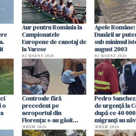
Aur pentru România la
Apele Române: 
ere
Campionatele
Dunării ar pute
a.
Europene de canotaj de
sub minimul ist
it
la Varese
august 2003
02 AUGUST 2026
02 AUGUST 2026
ici
Controale fără
Pedro Sanchez, 
i o
precedent pe
de urgență la C
ta
aeroportul din
după ce 40 000
Florența: s-au găsit
migranți au năv
capete de aligator și o
teritoriul spani
31 IULIE 2026
31 IULIE 2026
sumă imensă de bani
mobiliza toate