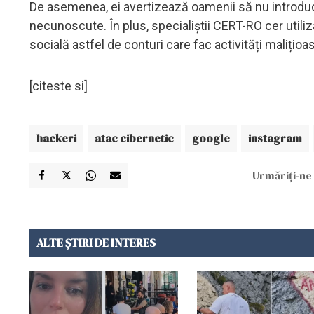
De asemenea, ei avertizează oamenii să nu introduc
necunoscute. În plus, specialiștii CERT-RO cer utiliz
socială astfel de conturi care fac activități malițioas
[citeste si]
hackeri
atac cibernetic
google
instagram
Urmăriți-ne 
ALTE ȘTIRI DE INTERES