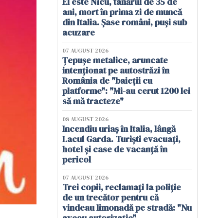
El este Nicu, tânărul de 35 de
ani, mort în prima zi de muncă
din Italia. Șase români, puși sub
acuzare
07 AUGUST 2026
Țepușe metalice, aruncate
intenționat pe autostrăzi în
România de "baieții cu
platforme": "Mi-au cerut 1200 lei
să mă tracteze"
08 AUGUST 2026
Incendiu uriaș în Italia, lângă
Lacul Garda. Turiști evacuați,
hotel și case de vacanță în
pericol
07 AUGUST 2026
Trei copii, reclamați la poliție
de un trecător pentru că
vindeau limonadă pe stradă: "Nu
aveau autorizație"