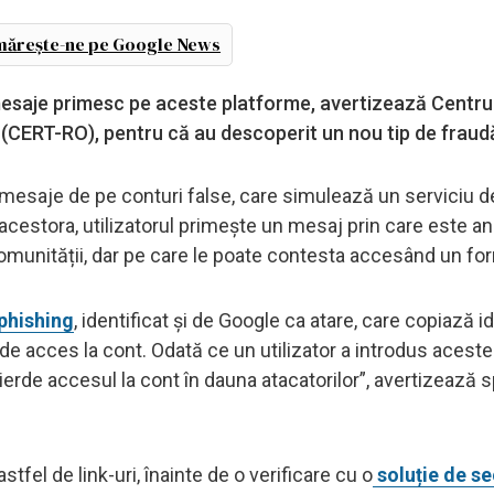
ărește-ne pe Google News
e mesaje primesc pe aceste platforme, avertizează Centru
 (CERT-RO), pentru că au descoperit un nou tip de fraud
lor mesaje de pe conturi false, care simulează un serviciu d
 acestora, utilizatorul primește un mesaj prin care este a
comunității, dar pe care le poate contesta accesând un for
 phishing
, identificat și de Google ca atare, care copiază i
de acces la cont. Odată ce un utilizator a introdus aceste
ierde accesul la cont în dauna atacatorilor”, avertizează sp
fel de link-uri, înainte de o verificare cu o
soluție de se