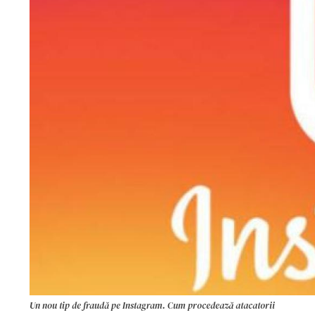
Un nou tip de fraudă pe Instagram. Cum procedează atacatorii