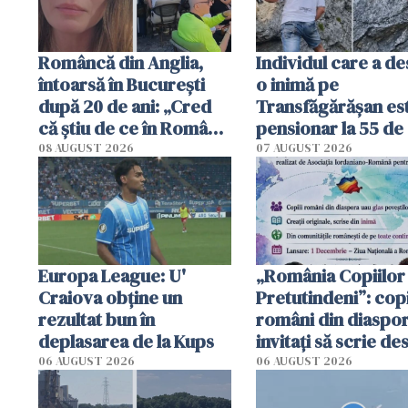
Româncă din Anglia,
Individul care a d
întoarsă în București
o inimă pe
după 20 de ani: „Cred
Transfăgărășan es
că știu de ce în România
pensionar la 55 de 
se trăiește mai bine ca
Poliția l-a identific
08 AUGUST 2026
07 AUGUST 2026
în Anglia. E schimbat"
Europa League: U'
„România Copiilor
Craiova obține un
Pretutindeni”: copi
rezultat bun în
români din diaspor
deplasarea de la Kups
invitați să scrie de
România într-un v
06 AUGUST 2026
06 AUGUST 2026
special