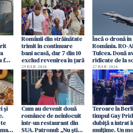
ției
mâncarea desti
vânzării
Românii din străinătate
Încă o dronă în
rit
trimit în continuare
România. RO-A
za
bani acasă, dar 7 din 10
Tulcea. Două a
a fost
exclud revenirea în țară
ridicate de la s
29 IULIE 2026
27 IULIE 2026
 și
Cum au devenit două
Teroare la Berli
e.
românce de neînlocuit
timpul Gay Prid
 te
într-un restaurant din
dubiță a intrat î
ima
SUA. Patronul: „Nu știu
mulțime. Un mor