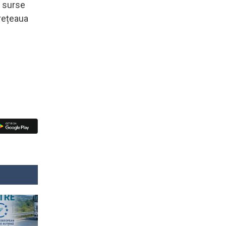
n surse
 rețeaua