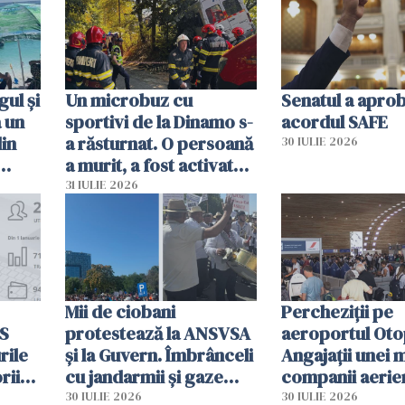
resursele"
ul și
Un microbuz cu
Senatul a apro
a un
sportivi de la Dinamo s-
acordul SAFE
din
a răsturnat. O persoană
30 IULIE 2026
a murit, a fost activat
planul roșu de
31 IULIE 2026
intervenție
Mii de ciobani
Percheziții pe
MS
protestează la ANSVSA
aeroportul Oto
rile
și la Guvern. Îmbrânceli
Angajații unei 
rii
cu jandarmii și gaze
companii aerie
lacrimogene
parfumuri, ceas
30 IULIE 2026
30 IULIE 2026