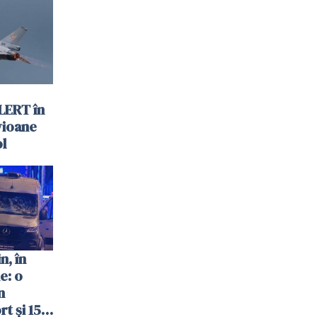
nată
LERT în
vioane
ol
n, în
e: o
n
t și 15