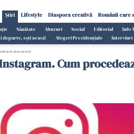
Știri
Lifestyle
Diaspora creativă
Românii care 
ație
Sănătate
Abuzuri
Social
Editorial
Info-
ti departe, ești acasă!
Alegeri Prezidențiale
Interviuri
edează atacatorii
 Instagram. Cum procedeaz