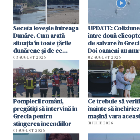
Seceta lovește întreaga
UPDATE: Coliziune
Dunăre. Cum arată
între două elicopt
situația în toate țările
de salvare în Greci
dunărene și de ce
Doi oameni au mur
România resimte
03 AUGUST 2026
02 AUGUST 2026
efectele, deși a plouat
în iulie
Pompierii români,
Ce trebuie să verif
pregătiţi să intervină în
înainte să închiriez
Grecia pentru
mașină vara aceas
stingerea incendiilor
31 IULIE 2026
01 AUGUST 2026