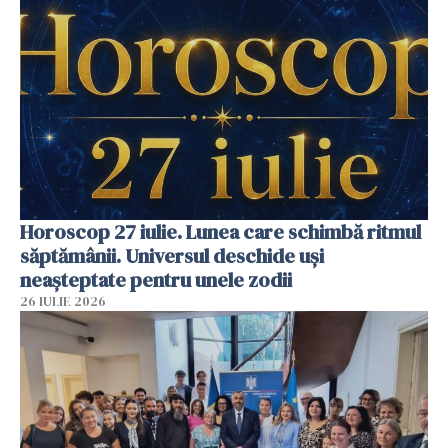
Horoscop 27 iulie. Lunea care schimbă ritmul
săptămânii. Universul deschide uși
neașteptate pentru unele zodii
26 IULIE 2026