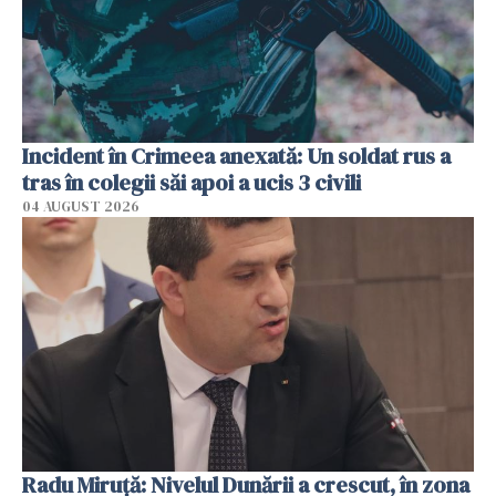
Incident în Crimeea anexată: Un soldat rus a
tras în colegii săi apoi a ucis 3 civili
04 AUGUST 2026
Radu Miruţă: Nivelul Dunării a crescut, în zona