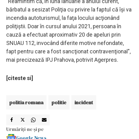
"Reamintim că, în luna ianuarie a anului curent,
bărbatul a sesizat Poliţia cu privire la faptul că îşi va
incendia autoturismul, la faţa locului acţionând
poliţiştii. Doar în cursul anului 2021, persoana în
cauză a efectuat aproximativ 20 de apeluri prin
SNUAU 112, invocând diferite motive nefondate,
fapt pentru care a fost sancţionat contravenţional",
mai precizează IPJ Prahova, potrivit Agerpres.
[citeste si]
politia romana
politie
incident
Urmăriți-ne și pe
Google News