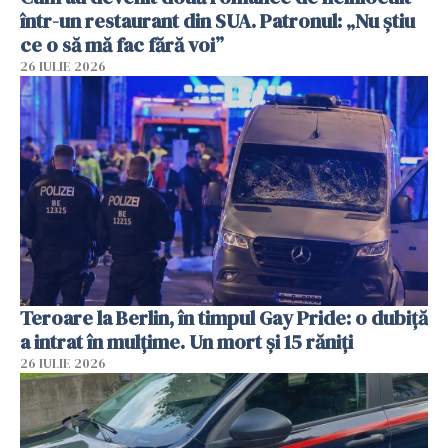
într-un restaurant din SUA. Patronul: „Nu știu
ce o să mă fac fără voi”
26 IULIE 2026
Teroare la Berlin, în timpul Gay Pride: o dubiță
a intrat în mulțime. Un mort și 15 răniți
26 IULIE 2026