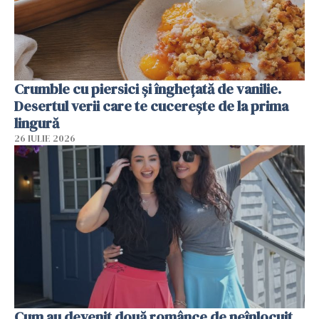
Crumble cu piersici și înghețată de vanilie.
Desertul verii care te cucerește de la prima
lingură
26 IULIE 2026
Cum au devenit două românce de neînlocuit