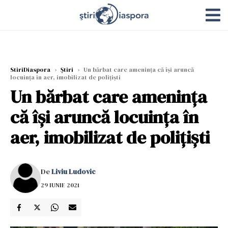
StiriDiaspora
›
Știri
›
Un bărbat care ameninţa că îşi aruncă
locuinţa în aer, imobilizat de poliţişti
Un bărbat care ameninţa
că îşi aruncă locuinţa în
aer, imobilizat de poliţişti
De
Liviu Ludovic
29 IUNIE 2021