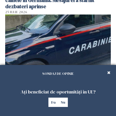
câinele în Germania. Mesajul ei a stârnit
dezbateri aprinse
25 IULIE 2026
SONDAJ DE OPINIE
Româncă din Italia, acuzată că și-a lăsat copiii
singuri în casă pentru a merge la mall. Vecinii
au dat alarma
Ați beneficiat de oportunități în UE?
25 IULIE 2026
Da
Nu