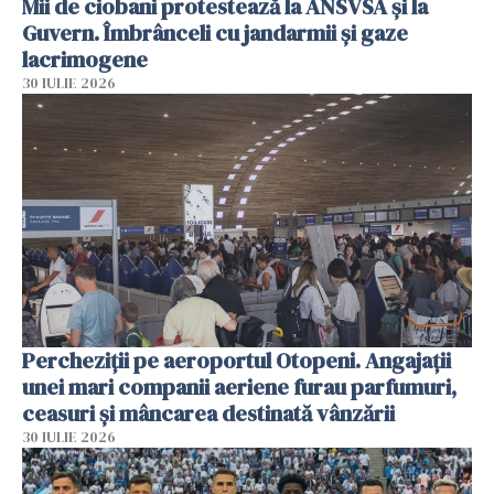
Mii de ciobani protestează la ANSVSA și la
Guvern. Îmbrânceli cu jandarmii și gaze
lacrimogene
30 IULIE 2026
Percheziții pe aeroportul Otopeni. Angajații
unei mari companii aeriene furau parfumuri,
ceasuri și mâncarea destinată vânzării
30 IULIE 2026