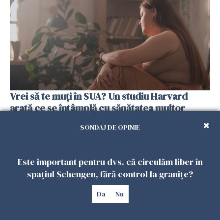
Vrei să te muți în SUA? Un studiu Harvard
arată ce se întâmplă cu sănătatea multor
imigranți
SONDAJ DE OPINIE
26 IULIE 2026
Este important pentru dvs. că circulăm liber în
spațiul Schengen, fără control la granițe?
Da
Nu