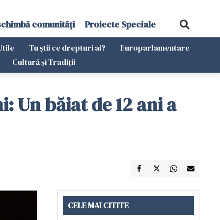
schimbă comunități
Proiecte Speciale
Utile
Tu știi ce drepturi ai?
Europarlamentare
Cultură și Tradiții
i: Un băiat de 12 ani a
CELE MAI CITITE