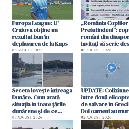
Europa League: U'
„România Copiilor
Craiova obține un
Pretutindeni”: copi
rezultat bun în
români din diaspor
deplasarea de la Kups
invitați să scrie de
România într-un v
06 AUGUST 2026
06 AUGUST 2026
special
Seceta lovește întreaga
UPDATE: Coliziune
Dunăre. Cum arată
între două elicopt
situația în toate țările
de salvare în Greci
dunărene și de ce
Doi oameni au mur
România resimte
03 AUGUST 2026
02 AUGUST 2026
efectele, deși a plouat