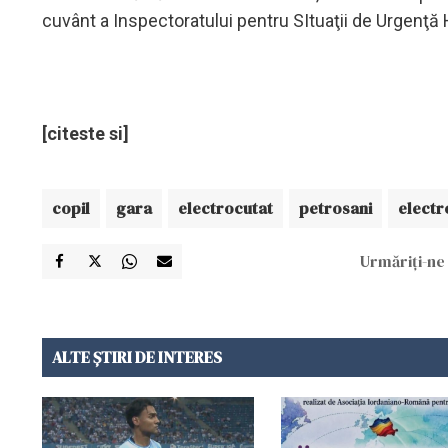
cuvânt a Inspectoratului pentru SItuaţii de Urgenţ
[citeste si]
copil
gara
electrocutat
petrosani
electr
Urmăriți-ne 
ALTE ȘTIRI DE INTERES