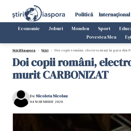
Politică
Internațional
Economie
Joburi
Monden
Sport
Educ
Povestea Mea
Eș
StiriDiaspora
›
Știri
›
Doi copii români, electrocutați în gara din 
Doi copii români, electro
murit CARBONIZAT
De
Nicoleta Nicolau
04 NOIEMBRIE 2020