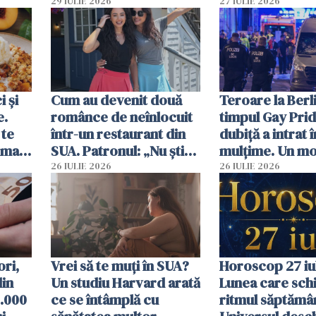
29 IULIE 2026
27 IULIE 2026
 și
Cum au devenit două
Teroare la Berli
e.
românce de neînlocuit
timpul Gay Prid
 te
într-un restaurant din
dubiță a intrat î
ima
SUA. Patronul: „Nu știu
mulțime. Un mor
ce o să mă fac fără voi”
răniți
26 IULIE 2026
26 IULIE 2026
ori,
Vrei să te muți în SUA?
Horoscop 27 iul
din
Un studiu Harvard arată
Lunea care sc
0.000
ce se întâmplă cu
ritmul săptămân