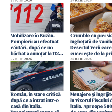
deja oprită
29 IULIE 2026
29 IULIE 2026
Mobilizare în Buzău.
Crumble cu piersici
Pompierii au efectuat
înghețată de vanili
căutări, după ce un
Desertul verii care
bărbat a anunțat la 112
cucerește de la pr
că a văzut un obiect
lingură
27 IULIE 2026
26 IULIE 2026
luminos
Român, în stare critică
Menajere și îngrijit
după ce a intrat într-o
în vizorul Fiscului 
casă din Italia.
Italia. Aproape 50