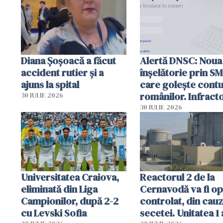
Diana Șoșoacă a făcut
Alertă DNSC: Noua
accident rutier și a
înșelătorie prin S
ajuns la spital
care golește contu
românilor. Infracto
30 IULIE 2026
folosesc numele
30 IULIE 2026
Ghișeul.ro și al Poli
Române
Universitatea Craiova,
Reactorul 2 de la
eliminată din Liga
Cernavodă va fi op
Campionilor, după 2-2
controlat, din cau
cu Levski Sofia
secetei. Unitatea 1 