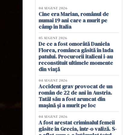
04 AUGUST 2026
Cine era Marian, românul de
numai 19 ani care a murit pe
câmp în Italia
05 AUGUST 2026
De ce a fost omorâtă Daniela
Florea, românca găsită în lada
patului. Procurorii italieni i-au
reconstituit ultimele momente
din viață
04 AUGUST 2026
Accident grav provocat de un
român de 22 de ani în Austria.
Tatăl său a fost aruncat din
mașină și a murit pe loc
04 AUGUST 2026
A fost arestat criminalul femeii
găsite în Grecia, într-o valiză. S-