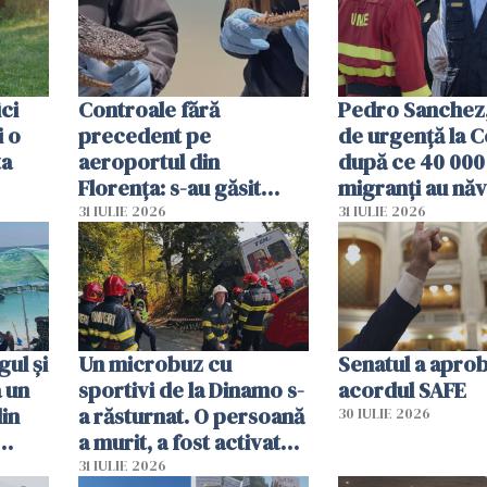
ici
Controale fără
Pedro Sanchez, 
i o
precedent pe
de urgență la C
ta
aeroportul din
după ce 40 000
Florența: s-au găsit
migranți au năv
capete de aligator și o
teritoriul spani
31 IULIE 2026
31 IULIE 2026
sumă imensă de bani
mobiliza toate
resursele"
ul și
Un microbuz cu
Senatul a apro
a un
sportivi de la Dinamo s-
acordul SAFE
din
a răsturnat. O persoană
30 IULIE 2026
a murit, a fost activat
planul roșu de
31 IULIE 2026