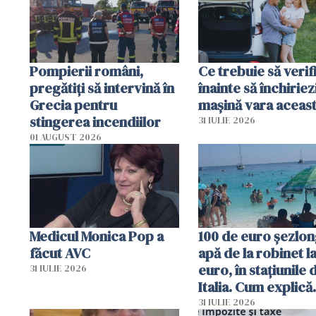
în iulie
Pompierii români,
Ce trebuie să verif
pregătiţi să intervină în
înainte să închiriez
Grecia pentru
mașină vara aceas
stingerea incendiilor
31 IULIE 2026
01 AUGUST 2026
Medicul Monica Pop a
100 de euro șezlong
făcut AVC
apă de la robinet l
euro, în stațiunile 
31 IULIE 2026
Italia. Cum explică
autoritățile
31 IULIE 2026