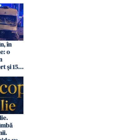
n, în
e: o
n
t și 15
ie.
himbă
ii.