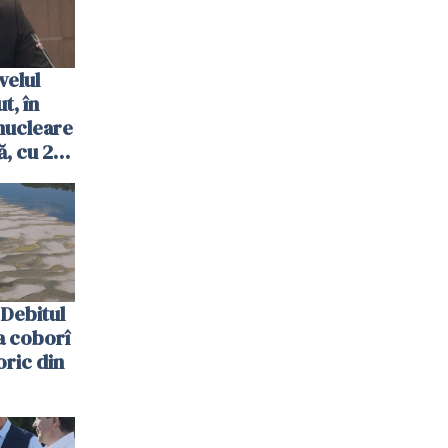
velul
t, în
nucleare
, cu 2
 trecută
Debitul
a coborî
oric din