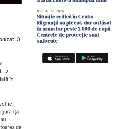
a aflat cum s-a întâmplat totul
05 AUGUST 2026
Situație critică în Ceuta:
Migranții au plecat, dar au lăsat
în urma lor peste 1.000 de copii.
Centrele de protecție sunt
onizat. O
sufocate
le
. La
lată în
ectric
siguranţă
 au
ătoarea de