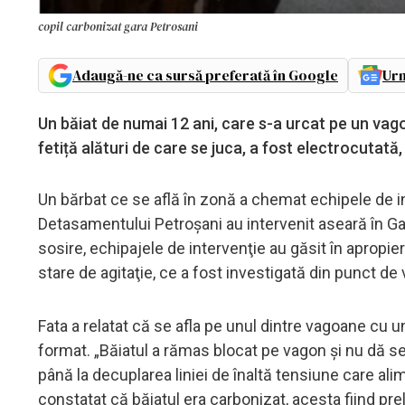
copil carbonizat gara Petrosani
Adaugă-ne ca sursă preferată în Google
Urm
Un băiat de numai 12 ani, care s-a urcat pe un vag
fetiță alături de care se juca, a fost electrocutată
Un bărbat ce se află în zonă a chemat echipele de in
Detasamentului Petroșani au intervenit aseară în Gara
sosire, echipajele de intervenţie au găsit în apropiere
stare de agitaţie, ce a fost investigată din punct de
Fata a relatat că se afla pe unul dintre vagoane cu u
format. „Băiatul a rămas blocat pe vagon şi nu dă s
până la decuplarea liniei de înaltă tensiune care al
constatat că băiatul era carbonizat, acesta fiind p