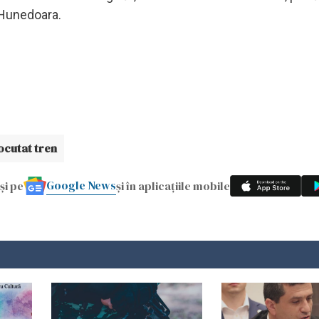
ă Hunedoara.
ocutat tren
Google News
și pe
și în aplicațiile mobile