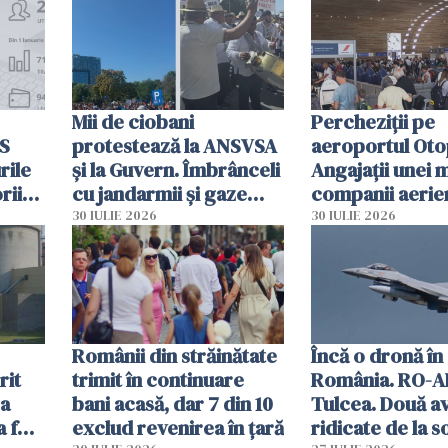
intervenție
Mii de ciobani
Percheziții pe
MS
protestează la ANSVSA
aeroportul Oto
rile
și la Guvern. Îmbrânceli
Angajații unei 
rii
cu jandarmii și gaze
companii aerie
lacrimogene
parfumuri, ceas
30 IULIE 2026
30 IULIE 2026
ției
mâncarea desti
vânzării
Românii din străinătate
Încă o dronă în
rit
trimit în continuare
România. RO-A
za
bani acasă, dar 7 din 10
Tulcea. Două a
a fost
exclud revenirea în țară
ridicate de la s