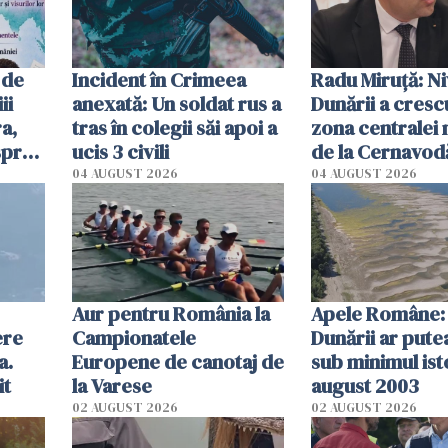
 de
Incident în Crimeea
Radu Miruţă: Ni
ii
anexată: Un soldat rus a
Dunării a crescu
a,
tras în colegii săi apoi a
zona centralei 
spre
ucis 3 civili
de la Cernavodă
olum
cm faţă de ziua
04 AUGUST 2026
04 AUGUST 2026
Aur pentru România la
Apele Române: 
ere
Campionatele
Dunării ar pute
a.
Europene de canotaj de
sub minimul ist
it
la Varese
august 2003
02 AUGUST 2026
02 AUGUST 2026