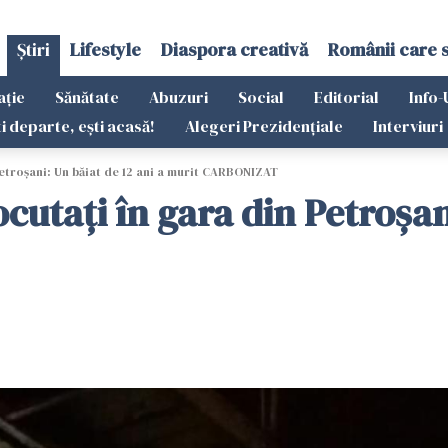
Știri
Lifestyle
Diaspora creativă
Românii care 
ație
Sănătate
Abuzuri
Social
Editorial
Info-
ti departe, ești acasă!
Alegeri Prezidențiale
Interviuri
Petroşani: Un băiat de 12 ani a murit CARBONIZAT
cutați în gara din Petroşan