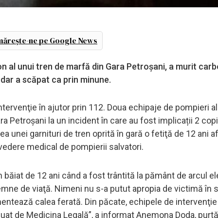
ărește-ne pe Google News
on al unui tren de marfă din Gara Petroșani, a murit carb
, dar a scăpat ca prin minune.
tervenţie în ajutor prin 112. Doua echipaje de pompieri a
 Petroșani la un incident în care au fost implicații 2 copii
a unei garnituri de tren oprită în gară o fetiţă de 12 ani af
 vedere medical de pompierii salvatori.
n băiat de 12 ani când a fost trântită la pământ de arcul el
emne de viaţă. Nimeni nu s-a putut apropia de victimă în 
imentează calea ferată. Din păcate, echipele de intervenţie
reluat de Medicina Legală”, a informat Anemona Doda, purt