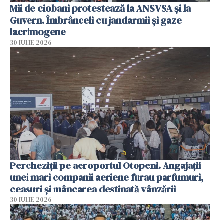
Mii de ciobani protestează la ANSVSA și la
Guvern. Îmbrânceli cu jandarmii și gaze
lacrimogene
30 IULIE 2026
Percheziții pe aeroportul Otopeni. Angajații
unei mari companii aeriene furau parfumuri,
ceasuri și mâncarea destinată vânzării
30 IULIE 2026