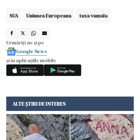
SUA
Uniunea Europeana
taxa vamala
Urmăriți-ne și pe
Google News
și în aplicațiile mobile
ALTE ȘTIRI DE INTERES