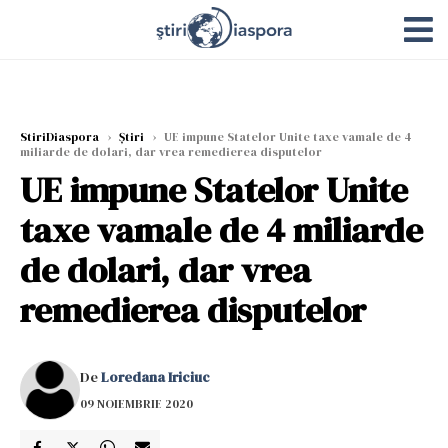
StiriDiaspora
›
Știri
›
UE impune Statelor Unite taxe vamale de 4
miliarde de dolari, dar vrea remedierea disputelor
UE impune Statelor Unite
taxe vamale de 4 miliarde
de dolari, dar vrea
remedierea disputelor
De
Loredana Iriciuc
09 NOIEMBRIE 2020