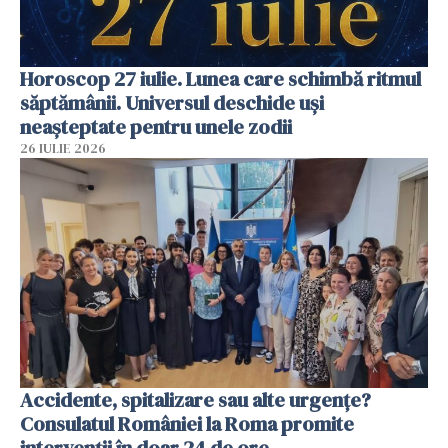
Horoscop 27 iulie. Lunea care schimbă ritmul
săptămânii. Universul deschide uși
neașteptate pentru unele zodii
26 IULIE 2026
Accidente, spitalizare sau alte urgențe?
Consulatul României la Roma promite
intervenții în doar 24 de ore