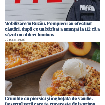
Mobilizare în Buzău. Pompierii au efectuat
căutări, după ce un bărbat a anunțat la 112 că a
văzut un obiect luminos
27 IULIE 2026
Crumble cu piersici și înghețată de vanilie.
Desertul verii care te cucerește de la prima