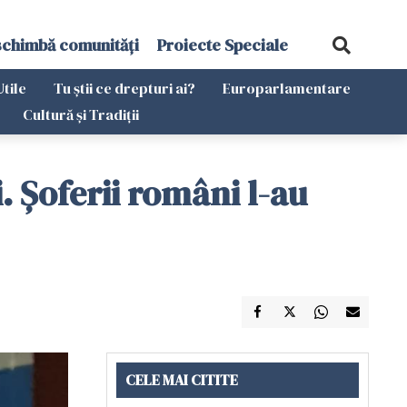
schimbă comunități
Proiecte Speciale
Utile
Tu știi ce drepturi ai?
Europarlamentare
Cultură și Tradiții
. Șoferii români l-au
CELE MAI CITITE