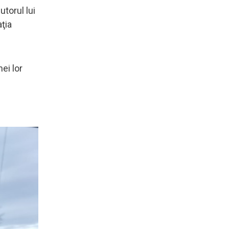
utorul lui
aţia
ei lor