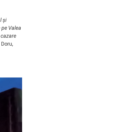
 și
e pe Valea
e cazare
 Doru,