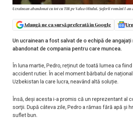
Ucrainean abandonat cu tot cu TIR pe Valea Oltului. Șoferii români l-au 
Adaugă-ne ca sursă preferată în Google
Urm
Un ucrainean a fost salvat de o echipă de angajați 
abandonat de compania pentru care muncea.
În luna martie, Pedro, reținut de toată lumea ca fiind
accident rutier. În acel moment bărbatul de naționali
Uzbekistan la care lucra, neavând altă soluție.
Însă, deși acesta i-a promis că un reprezentant al co
sorţii. După câteva zile, Pedro a rămas fără apă şi h
suflet bun.