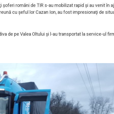
şoferi români de TIR s-au mobilizat rapid şi au venit în aj
preună cu şeful lor Cazan Ion, au fost impresionaţi de situ
va de pe Valea Oltului şi l-au transportat la service-ul firm