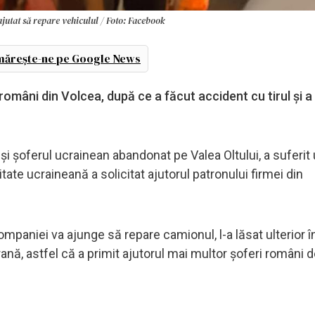
ajutat să repare vehiculul / Foto: Facebook
ărește-ne pe Google News
români din Volcea, după ce a făcut accident cu tirul și a
 şi şoferul ucrainean abandonat pe Valea Oltului, a suferit
tate ucraineană a solicitat ajutorul patronului firmei din
mpaniei va ajunge să repare camionul, l-a lăsat ulterior î
rană, astfel că a primit ajutorul mai multor şoferi români 