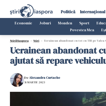
Politică
Internațional
Economie
Joburi
Monden
Sport
Educ
Povestea Mea
Eș
StiriDiaspora
›
Știri
›
Ucrainean abandonat cu tot cu TIR pe Valea Ol
Ucrainean abandonat cu t
ajutat să repare vehicul
De
Alexandra Curtache
31 MARTIE 2023