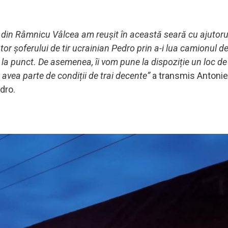
din Râmnicu Vâlcea am reușit în această seară cu ajutorul
tor șoferului de tir ucrainian Pedro prin a-i lua camionul d
ne la punct. De asemenea, îi vom pune la dispoziție un loc d
a avea parte de condiții de trai decente”
a transmis Antonie
edro.