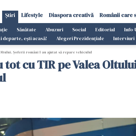
Știri
Lifestyle
Diaspora creativă
Românii care 
ație
Sănătate
Abuzuri
Social
Editorial
Info-
ti departe, ești acasă!
Alegeri Prezidențiale
Interviuri
tului. Șoferii români l-au ajutat să repare vehiculul
ot cu TIR pe Valea Oltului
ul