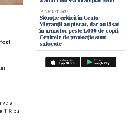
a aflat cum s-a întâmplat totul
05 AUGUST 2026
Situație critică în Ceuta:
Migranții au plecat, dar au lăsat
în urma lor peste 1.000 de copii.
Centrele de protecție sunt
 fost
sufocate
 un
n voia
de TIR cu