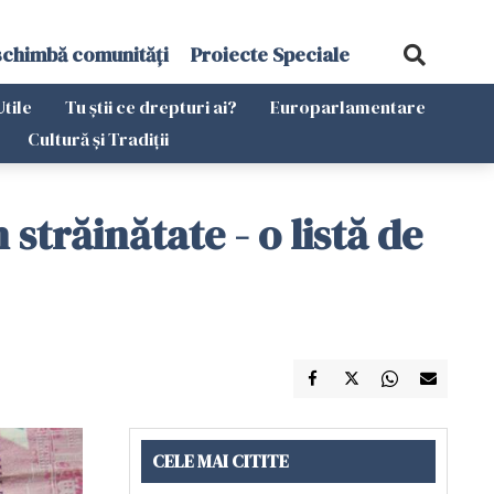
schimbă comunități
Proiecte Speciale
Utile
Tu știi ce drepturi ai?
Europarlamentare
Cultură și Tradiții
trăinătate - o listă de
CELE MAI CITITE