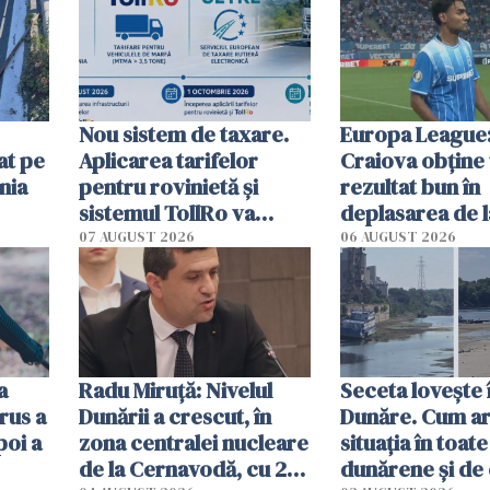
Nou sistem de taxare.
Europa League:
at pe
Aplicarea tarifelor
Craiova obține
nia
pentru rovinietă şi
rezultat bun în
sistemul TollRo va
deplasarea de 
începe la 1 octombrie
07 AUGUST 2026
06 AUGUST 2026
ă
a
Radu Miruţă: Nivelul
Seceta lovește 
rus a
Dunării a crescut, în
Dunăre. Cum ar
poi a
zona centralei nucleare
situația în toate
de la Cernavodă, cu 2
dunărene și de