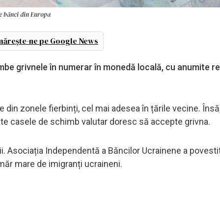
de bănci din Europa
ărește-ne pe Google News
imbe grivnele în numerar în monedă locală, cu anumite res
 din zonele fierbinți, cel mai adesea în țările vecine. Însă,
e casele de schimb valutar doresc să accepte grivna.
ții. Asociația Independentă a Băncilor Ucrainene a povest
măr mare de imigranți ucraineni.