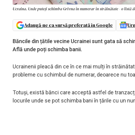
Ucraina. Unde puteți schimba Grivna în numerar în străinătate - o listă 
Adaugă-ne ca sursă preferată în Google
Urm
Băncile din țătile vecine Ucrainei sunt gata să sch
Află unde poți schimba banii.
Ucrainenii pleacă din ce în ce mai mulți în străinătate
probleme cu schimbul de numerar, deoarece nu toat
Totuși, există bănci care acceptă astfel de tranzac
locurile unde se pot schimba bani în țările cu un nu