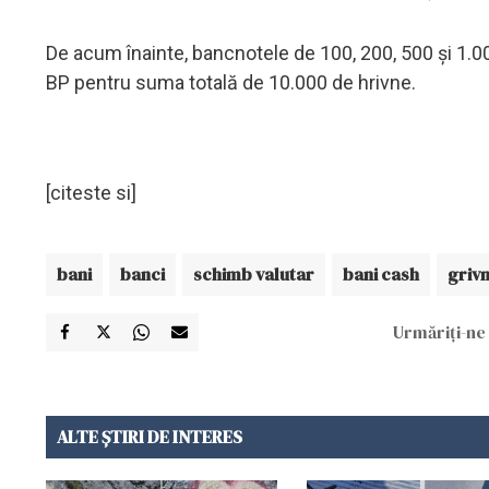
De acum înainte, bancnotele de 100, 200, 500 și 1.00
BP pentru suma totală de 10.000 de hrivne.
[citeste si]
bani
banci
schimb valutar
bani cash
griv
Urmăriți-ne 
ALTE ȘTIRI DE INTERES