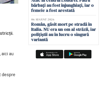
Atac în centrul Londrei. Patru
bărbați au fost înjunghiați, iar o
femeie a fost arestată
06 AUGUST 2026
Român, găsit mort pe stradă în
Italia. NU era un om al străzii, iar
tricții.
polițiștii au în lucru o singură
variantă
 aici au
it despre