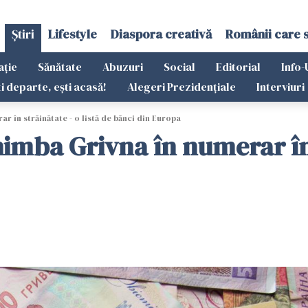
Știri
Lifestyle
Diaspora creativă
Românii care 
ație
Sănătate
Abuzuri
Social
Editorial
Info-
ti departe, ești acasă!
Alegeri Prezidențiale
Interviuri
r în străinătate - o listă de bănci din Europa
imba Grivna în numerar în s