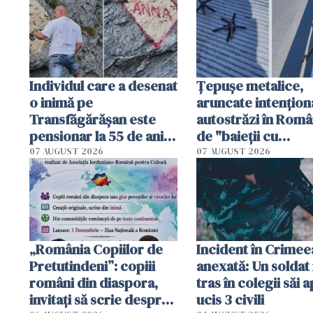
Individul care a desenat
Țepușe metalice,
o inimă pe
aruncate intențion
Transfăgărășan este
autostrăzi în Româ
pensionar la 55 de ani.
de "baieții cu
Poliția l-a identificat
platforme": "Mi-au
07 AUGUST 2026
07 AUGUST 2026
cerut 1200 lei să m
tracteze"
„România Copiilor de
Incident în Crimee
Pretutindeni”: copiii
anexată: Un soldat 
români din diaspora,
tras în colegii săi a
invitați să scrie despre
ucis 3 civili