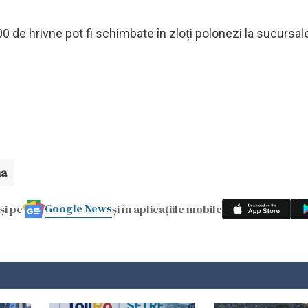
0 de hrivne pot fi schimbate în zloți polonezi la sucursa
na
Google News
și pe
și în aplicațiile mobile