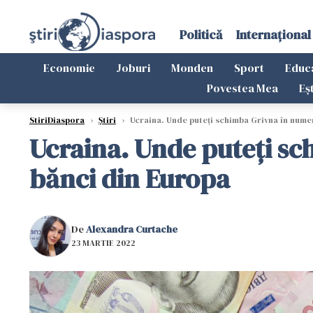
Politică
Internațional
Economie
Joburi
Monden
Sport
Educ
Povestea Mea
Eș
StiriDiaspora
›
Știri
›
Ucraina. Unde puteți schimba Grivna în numera
Ucraina. Unde puteți sch
bănci din Europa
De
Alexandra Curtache
23 MARTIE 2022