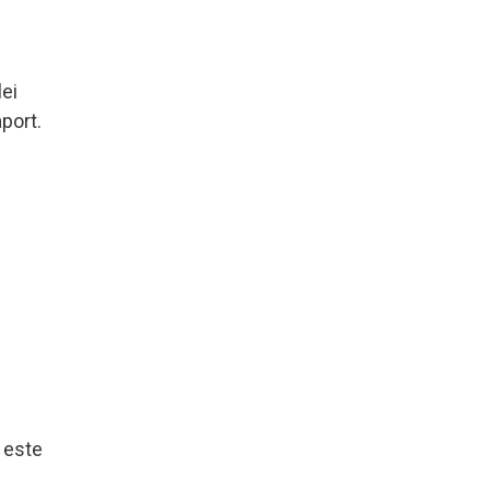
lei
port.
u este