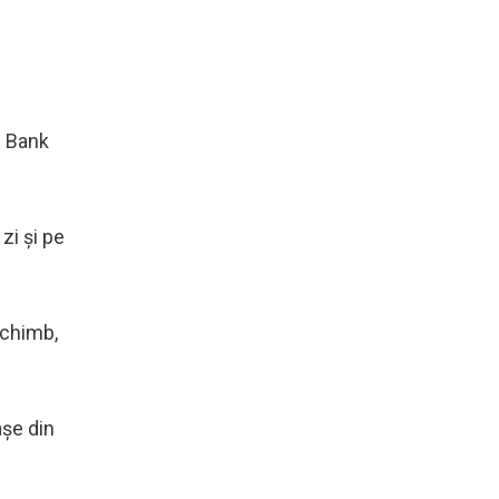
e Bank
zi și pe
schimb,
așe din