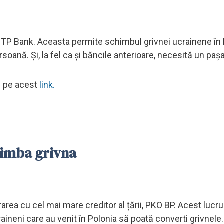
OTP Bank. Aceasta permite schimbul grivnei ucrainene în 
oană. Și, la fel ca și băncile anterioare, necesită un pașa
e pe acest
link.
chimba grivna
rea cu cel mai mare creditor al țării, PKO BP. Acest lucr
ineni care au venit în Polonia să poată converti grivnele.