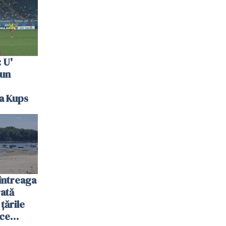
 U'
 un
la Kups
întreaga
ată
 țările
 ce