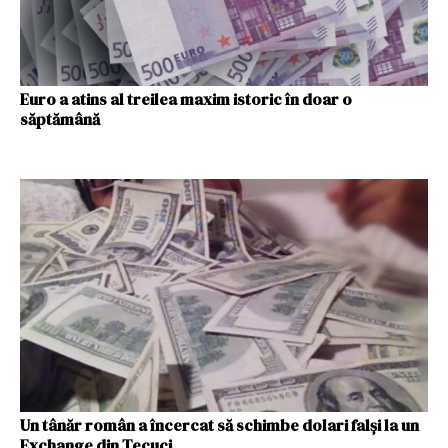
Euro a atins al treilea maxim istoric în doar o
săptămână
Un tânăr român a încercat să schimbe dolari falși la un
Exchange din Tecuci