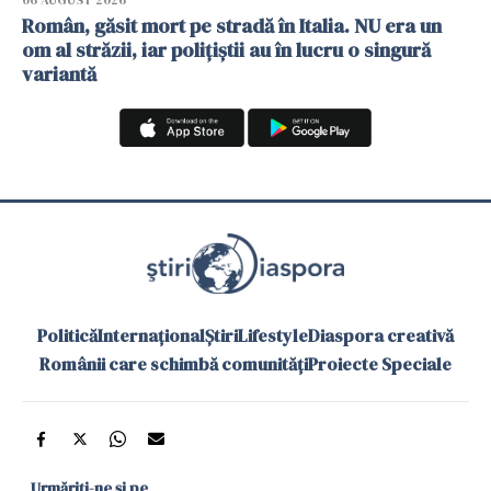
06 AUGUST 2026
Român, găsit mort pe stradă în Italia. NU era un
om al străzii, iar polițiștii au în lucru o singură
variantă
Politică
Internațional
Știri
Lifestyle
Diaspora creativă
Românii care schimbă comunități
Proiecte Speciale
Urmăriți-ne și pe