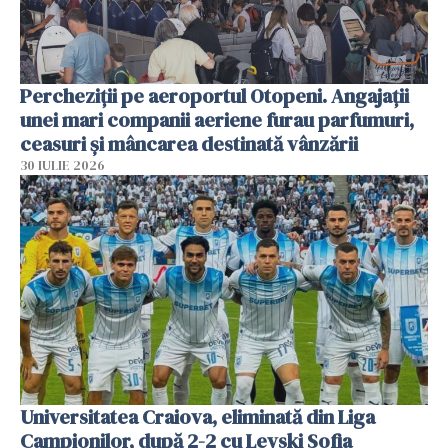
Percheziții pe aeroportul Otopeni. Angajații
unei mari companii aeriene furau parfumuri,
ceasuri și mâncarea destinată vânzării
30 IULIE 2026
Universitatea Craiova, eliminată din Liga
Campionilor, după 2-2 cu Levski Sofia