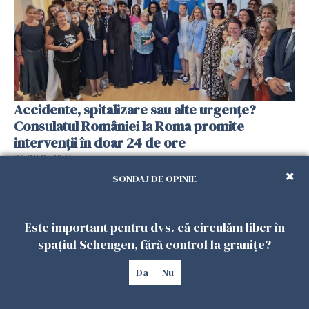
Accidente, spitalizare sau alte urgențe?
Consulatul României la Roma promite
intervenții în doar 24 de ore
26 IULIE 2026
SONDAJ DE OPINIE
Este important pentru dvs. că circulăm liber în
spațiul Schengen, fără control la granițe?
Da
Nu