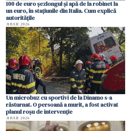
100 de euro șezlongul și apă de la robinet la
un euro, în stațiunile din Italia. Cum explică
autoritățile
31 IULIE 2026
Un microbuz cu sportivi de la Dinamo s-a
răsturnat. O persoană a murit, a fost activat
planul roșu de intervenție
31 IULIE 2026