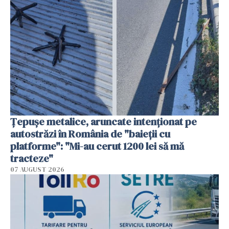
Țepușe metalice, aruncate intenționat pe
autostrăzi în România de "baieții cu
platforme": "Mi-au cerut 1200 lei să mă
tracteze"
07 AUGUST 2026