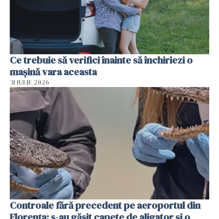
Ce trebuie să verifici înainte să închiriezi o
mașină vara aceasta
31 IULIE 2026
Controale fără precedent pe aeroportul din
Florența: s-au găsit capete de aligator și o