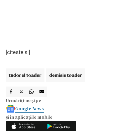
[citeste si]
tudorel toader
demisie toader
Urmăriți-ne și pe
Google News
și în aplicațiile mobile