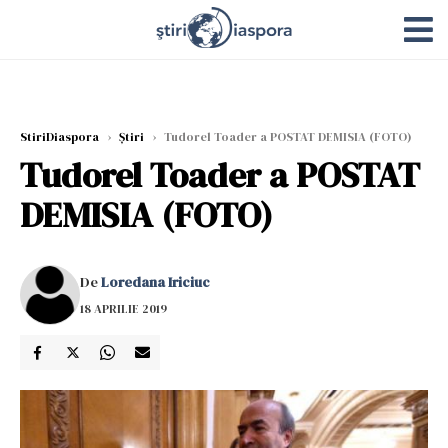
StiriDiaspora
›
Știri
›
Tudorel Toader a POSTAT DEMISIA (FOTO)
Tudorel Toader a POSTAT
DEMISIA (FOTO)
De
Loredana Iriciuc
18 APRILIE 2019