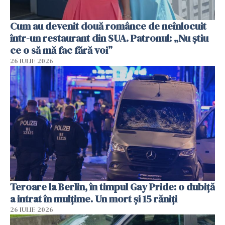
Cum au devenit două românce de neînlocuit
într-un restaurant din SUA. Patronul: „Nu știu
ce o să mă fac fără voi”
26 IULIE 2026
Teroare la Berlin, în timpul Gay Pride: o dubiță
a intrat în mulțime. Un mort și 15 răniți
26 IULIE 2026